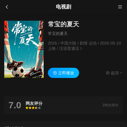
电视剧
常宝的夏天
常宝的夏天
2026
/
中国大陆
/
剧情 运动
/
2026-05-10
上映
/
汉语普通话
立即播放
超清
7.0
网友评分
290次评分
很差
较差
还行
推荐
力荐