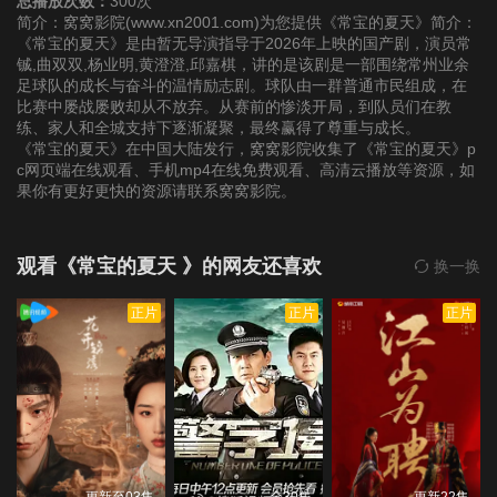
总播放次数：
300次
简介：窝窝影院(www.xn2001.com)为您提供《常宝的夏天》简介：
《常宝的夏天》是由暂无导演指导于2026年上映的国产剧，演员常
铖,曲双双,杨业明,黄澄澄,邱嘉棋，讲的是该剧是一部围绕常州业余
足球队的成长与奋斗的温情励志剧。球队由一群普通市民组成，在
比赛中屡战屡败却从不放弃。从赛前的惨淡开局，到队员们在教
练、家人和全城支持下逐渐凝聚，最终赢得了尊重与成长。
《常宝的夏天》在中国大陆发行，窝窝影院收集了《常宝的夏天》p
c网页端在线观看、手机mp4在线免费观看、高清云播放等资源，如
果你有更好更快的资源请联系窝窝影院。
观看《常宝的夏天 》的网友还喜欢
换一换
正片
正片
正片