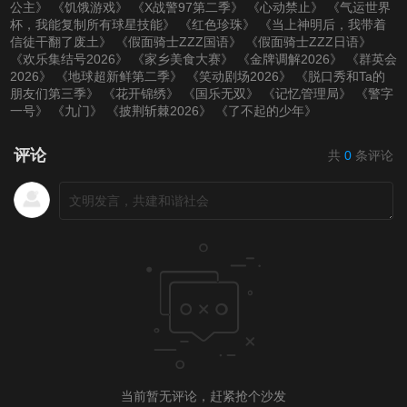
公主》
《饥饿游戏》
《X战警97第二季》
《心动禁止》
《气运世界
杯，我能复制所有球星技能》
《红色珍珠》
《当上神明后，我带着
信徒干翻了废土》
《假面骑士ZZZ国语》
《假面骑士ZZZ日语》
《欢乐集结号2026》
《家乡美食大赛》
《金牌调解2026》
《群英会
2026》
《地球超新鲜第二季》
《笑动剧场2026》
《脱口秀和Ta的
朋友们第三季》
《花开锦绣》
《国乐无双》
《记忆管理局》
《警字
一号》
《九门》
《披荆斩棘2026》
《了不起的少年》
评论
共
0
条评论
当前暂无评论，赶紧抢个沙发