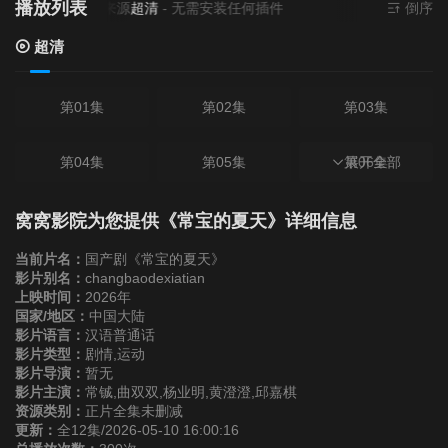
播放列表
当前资源来源
超清
- 无需安装任何插件
倒序
超清
第01集
第02集
第03集
第04集
第05集
第06集
展开全部
第07集
第08集
第09集
窝窝影院为您提供《常宝的夏天》详细信息
当前片名：
国产剧《常宝的夏天》
第10集
第11集
第12集
影片别名：
changbaodexiatian
上映时间：
2026年
国家/地区：
中国大陆
影片语言：
汉语普通话
影片类型：
剧情,运动
影片导演：
暂无
影片主演：
常铖,曲双双,杨业明,黄澄澄,邱嘉棋
资源类别：
正片全集未删减
更新：
全12集/2026-05-10 16:00:16