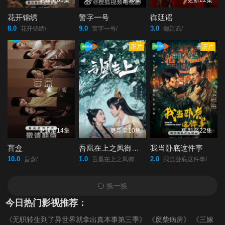
更新至03集
全30集
更新22集
花开锦绣
警字一号
御廷谣
8.0
9.0
3.0
花开锦绣/
警字一号/
御廷谣/
正片
正片
更新至14集
更新至10集
更新至22集
盲盒
吾凰在上之凤御四方
我当卧底这件事
10.0
1.0
2.0
盲盒/
吾凰在上之凤御四方/
我当卧底这件事/
换一换
今日热门影视推荐：
《无职转生到了异世界就拿出真本事第三季》
《废柴病房》
《三嫁