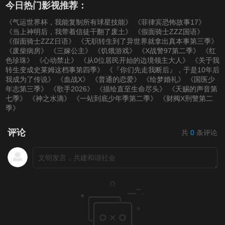
今日热门影视推荐：
《气运世界杯，我能复制所有球星技能》
《菲律宾恐怖故事17》
《当上神明后，我带着信徒干翻了废土》
《假面骑士ZZZ国语》
《假面骑士ZZZ日语》
《无职转生到了异世界就拿出真本事第三季》
《废柴病房》
《三嫁公主》
《饥饿游戏》
《X战警97第二季》
《红
色珍珠》
《心动禁止》
《从0位居民开始的边境领主大人》
《关于我
转生变成史莱姆这档事第四季》
《『你们先走我断后』，于是10年后
我成为了传说》
《血战X》
《普通的恋爱》
《绘梦婚礼》
《国医少
年志第三季》
《歌手2026》
《描绘直至生命尽头》
《天赐的声音第
七季》
《神之水滴》
《一站到底少年季第二季》
《财阀X刑警第二
季》
评论
共
0
条评论