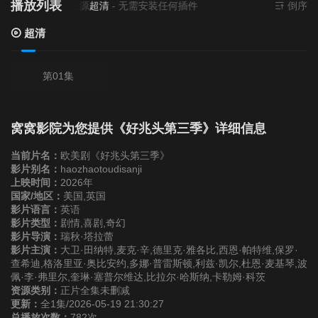
播放列表
当前资源来源
超清
- 无需安装任何插件
倒序
超清
第01集
窝窝影院为您提供《好兆头第三季》详细信息
当前片名：
欧美剧《好兆头第三季》
影片别名：
haozhaotoudisanji
上映时间：
2026年
国家/地区：
美国,英国
影片语言：
英语
影片类型：
剧情,喜剧,奇幻
影片导演：
瑞秋·塔拉蕾
影片主演：
大卫·田纳特,麦克·辛,德里克·雅各比,西恩·帕特维,保罗·
查希迪,格洛里亚·奥比安约,多娜·普雷斯顿,利兹·凯尔,杜恩·麦基琴,波
佩·李·弗里尔,奎琳·塞普尔维达,比拉尔·哈斯纳,卡勒姆·科茨
资源类别：
正片全集未删减
更新：
全1集/2026-05-19 21:30:27
总播放次数：
782次