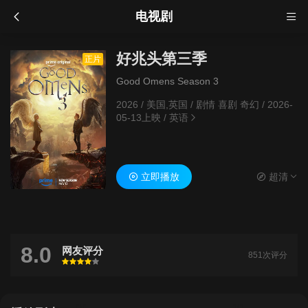
电视剧
好兆头第三季
正片
Good Omens Season 3
2026
/
美国,英国
/
剧情 喜剧 奇幻
/
2026-
05-13上映
/
英语
立即播放
超清
8.0
网友评分
851次评分
很差
较差
还行
推荐
力荐