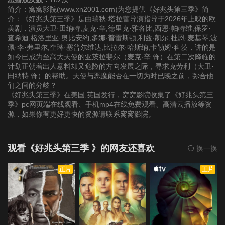
简介：窝窝影院(www.xn2001.com)为您提供《好兆头第三季》简
介：《好兆头第三季》是由瑞秋·塔拉蕾导演指导于2026年上映的欧
美剧，演员大卫·田纳特,麦克·辛,德里克·雅各比,西恩·帕特维,保罗·
查希迪,格洛里亚·奥比安约,多娜·普雷斯顿,利兹·凯尔,杜恩·麦基琴,波
佩·李·弗里尔,奎琳·塞普尔维达,比拉尔·哈斯纳,卡勒姆·科茨，讲的是
如今已成为至高大天使的亚茨拉斐尔（麦克·辛 饰）在第二次降临的
计划正朝着出人意料却又危险的方向发展之际，寻求克劳利（大卫·
田纳特 饰）的帮助。天使与恶魔能否在一切为时已晚之前，弥合他
们之间的分歧？
《好兆头第三季》在美国,英国发行，窝窝影院收集了《好兆头第三
季》pc网页端在线观看、手机mp4在线免费观看、高清云播放等资
源，如果你有更好更快的资源请联系窝窝影院。
观看《好兆头第三季 》的网友还喜欢
换一换
正片
正片