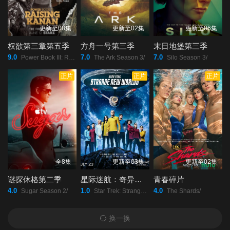
更新至08集
更新至02集
更新至06集
权欲第三章第五季
方舟一号第三季
末日地堡第三季
9.0
7.0
7.0
Power Book III: Raising Kanan Season 5/
The Ark Season 3/
Silo Season 3/
正片
正片
正片
全8集
更新至03集
更新至02集
谜探休格第二季
星际迷航：奇异新世界第四季
青春碎片
4.0
1.0
4.0
Sugar Season 2/
Star Trek: Strange New Worlds Season 4/
The Shards/
换一换