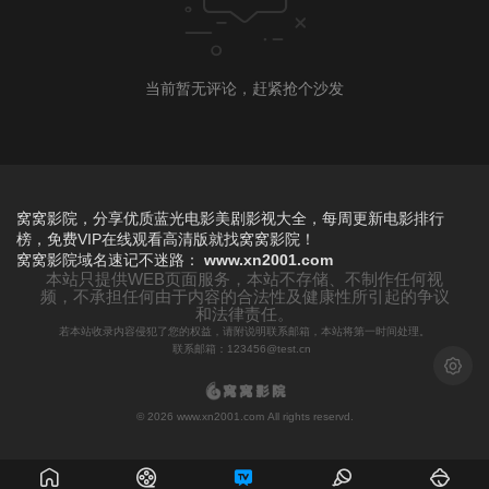
当前暂无评论，赶紧抢个沙发
窝窝影院，分享优质蓝光电影美剧影视大全，每周更新电影排行
榜，免费VIP在线观看高清版就找窝窝影院！
窝窝影院
域名速记不迷路：
www.xn2001.com
本站只提供WEB页面服务，本站不存储、不制作任何视
频，不承担任何由于内容的合法性及健康性所引起的争议
和法律责任。
若本站收录内容侵犯了您的权益，请附说明联系邮箱，本站将第一时间处理。
联系邮箱：123456@test.cn
浅色模
© 2026 www.xn2001.com All rights reservd.