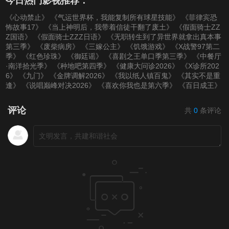
今日热门影视推荐：
《心动禁止》
《气运世界杯，我能复制所有球星技能》
《菲律宾恐
怖故事17》
《当上神明后，我带着信徒干翻了废土》
《假面骑士ZZ
Z国语》
《假面骑士ZZZ日语》
《无职转生到了异世界就拿出真本事
第三季》
《废柴病房》
《三嫁公主》
《饥饿游戏》
《X战警97第二
季》
《红色珍珠》
《御廷谣》
《喜剧之王单口季第三季》
《中餐厅
·南洋拾光季》
《种地吧第四季》
《健康大问诊2026》
《X诊所202
6》
《九门》
《金牌调解2026》
《我以纸人镇百鬼》
《其实不是重
逢》
《说唱巅峰对决2026》
《喜欢你我也是第六季》
《百日成王》
评论
共
0
条评论