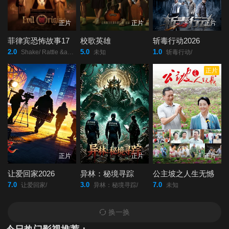
正片
正片
正片
菲律宾恐怖故事17
校歌英雄
斩毒行动2026
2.0
5.0
1.0
Shake/ Rattle &amp; Roll: Evil Origins/
未知
斩毒行动/
正片
正片
正片
正片
让爱回家2026
异林：秘境寻踪
公主坡之人生无憾
7.0
3.0
7.0
让爱回家/
异林：秘境寻踪/
未知
换一换