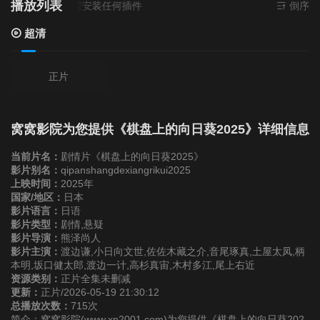
播放列表
源来源
超清
- 无需安装任何插件
倒序
超清
正片
窝窝影院为您提供《棋盘上的向日葵2025》详细信息
当前片名：
剧情片《棋盘上的向日葵2025》
影片别名：
qipanshangdexiangrikui2025
上映时间：
2025年
国家/地区：
日本
影片语言：
日语
影片类型：
剧情,悬疑
影片导演：
熊泽尚人
影片主演：
渡边谦,小日向文世,佐佐木藏之介,音尾琢真,土屋太凤,柄
本明,坂口健太郎,渡边一计,高杉真宙,木村多江,尾上右近
资源类别：
正片全集未删减
更新：
正片/2026-05-19 21:30:12
总播放次数：
715次
简介：窝窝影院(www.xn2001.com)为您提供《棋盘上的向日葵202