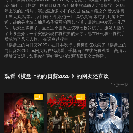
5》简介：《棋盘上的向日葵2025》是由熊泽尚人导演指导于2025
年上映的剧情片，演员渡边谦,小日向文世,佐佐木藏之介,音尾琢真,
土屋太凤,柄本明,坂口健太郎,渡边一计,高杉真宙,木村多江,尾上右
近，讲的是改编自柚月裕子撰写的同名小说，讲述山中发现一具尸
体，线索是将棋子，且是这个世界上仅存七枚的棋子。嫌疑人指向
了上条圭介，一个突然出现在将棋界的天才，他在压倒职业将棋手
后成为了风云人物。 在调查过程中，一...
《棋盘上的向日葵2025》在日本发行，窝窝影院收集了《棋盘上的
向日葵2025》pc网页端在线观看、手机mp4在线免费观看、高清云
播放等资源，如果你有更好更快的资源请联系窝窝影院。
观看《棋盘上的向日葵2025 》的网友还喜欢
换一换
正片
正片