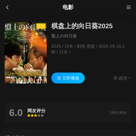
电影
棋盘上的向日葵2025
正片
盤上の向日葵
2025
/
日本
/
剧情 悬疑
/
2025-09-18上
映
/
日语
立即播放
超清
6.0
网友评分
186次评分
很差
较差
还行
推荐
力荐