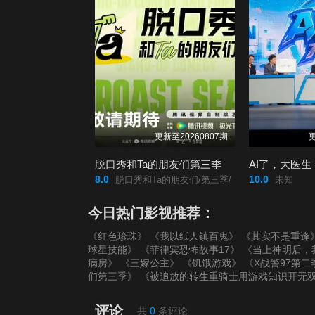
更新至20260807期
更
脱口秀和Ta的朋友们第三季
AI了，大医生
8.0
10.0
脱口秀和Ta的朋友们/第三季/
未知
今日热门影视推荐：
《红色珍珠》
《我以纸人镇百鬼》
《其实不是重逢
球星技能》
《菲律宾恐怖故事17》
《当上神明后，
病房》
《三嫁公主》
《饥饿游戏》
《X战警97第二
们第三季》
《被追放的转生重骑士用游戏知识开无
评论
共
0
条评论