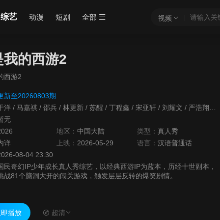
综艺
动漫
短剧
全部
视频
是我的西游2
的西游2
更新至20260803期
于洋
/
马嘉祺
/
邵兵
/
林更新
/
苏醒
/
丁程鑫
/
宋亚轩
/
刘耀文
/
严浩翔
/
暂无
2026
地区：
中国大陆
类型：
真人秀
内详
上映：
2026-05-29
语言：
汉语普通话
2026-08-04 23:30
国民奇幻IP少年成长真人秀综艺，以经典西游IP为蓝本，历经十世副本，
挑战81个脑洞大开的闯关游戏，触发层层反转的爆笑剧情。
即播放
超清