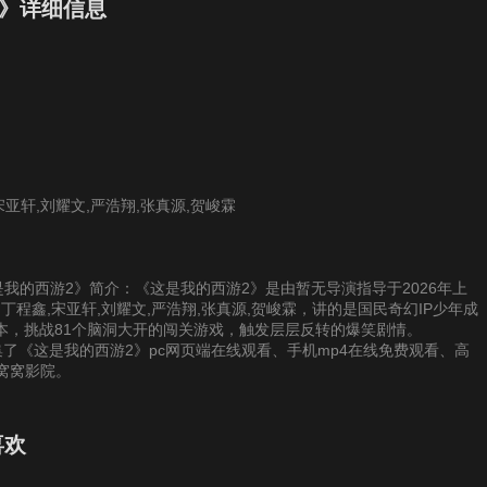
》详细信息
炼场
第20260613期游
戏速看
0619期下
第20260619期试
第20260620期
第20260620期游
炼场
戏速看
宋亚轩,刘耀文,严浩翔,张真源,贺峻霖
0626期下
第20260626期试
第20260627期
第20260627期游
供《这是我的西游2》简介：《这是我的西游2》是由暂无导演指导于2026年上
炼场
戏速看
,丁程鑫,宋亚轩,刘耀文,严浩翔,张真源,贺峻霖，讲的是国民奇幻IP少年成
本，挑战81个脑洞大开的闯关游戏，触发层层反转的爆笑剧情。
了《这是我的西游2》pc网页端在线观看、手机mp4在线免费观看、高
0703期下
第20260703期试
第20260704期
第20260704期游
窝窝影院。
炼场
戏速看
喜欢
0710期下
第20260710期试
第20260711期
第20260711期游