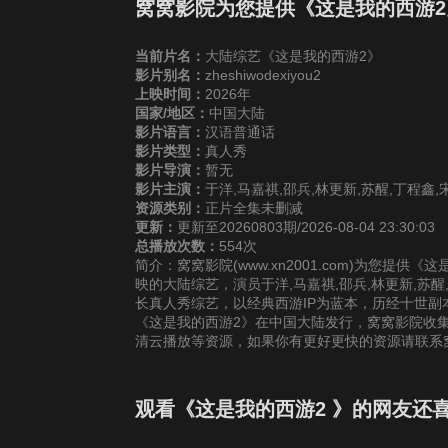
窝窝影院为您提供《这是我的西游2
戏速看
依霖专访
当前片名：
大陆综艺《这是我的西游2》
影片别名：
zheshiwodexiyou2
上映时间：
2026年
国家/地区：
中国大陆
影片语言：
汉语普通话
第20260614期邵
第20260619期上
第2026
影片类型：
真人秀
影片导演：
暂无
兵于洋专访
影片主演：
于洋,马嘉祺,邵兵,林更新,苏醒,丁程鑫,
资源类别：
正片全集未删减
更新：
更新至20260803期/2026-08-04 23:30:03
第20260621期林
第20260626期上
第2026
总播放次数：
554次
简介：窝窝影院(www.xn2001.com)为您提
更新专访
映的大陆综艺，演员于洋,马嘉祺,邵兵,林更新,苏醒
长真人秀综艺，以经典西游IP为蓝本，历经十世副
《这是我的西游2》在中国大陆发行，窝窝影院收集
第20260628期苏
第20260703期上
第2026
清云播放等资源，如果你有更好更快的资源请联系
醒高瀚宇专访
观看《这是我的西游2 》的网友还
第20260705
第20260710期上
第2026