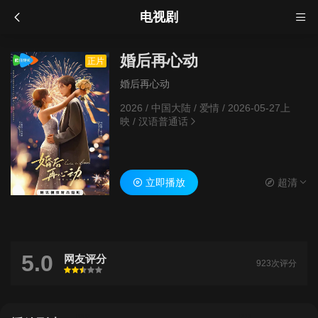
电视剧
婚后再心动
正片
婚后再心动
2026
/
中国大陆
/
爱情
/
2026-05-27上
映
/
汉语普通话
立即播放
超清
5.0
网友评分
923次评分
很差
较差
还行
推荐
力荐