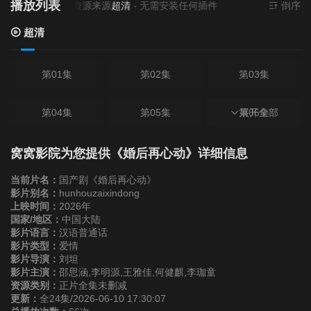
播放列表
当前资源来源
超清
- 无需安装任何插件
倒序
超清
第01集
第02集
第03集
第04集
第05集
第06集
展开全部
第07集
第08集
第09集
窝窝影院为您提供《婚后再心动》详细信息
当前片名：
国产剧《婚后再心动》
第10集
第11集
第12集
影片别名：
hunhouzaixindong
上映时间：
2026年
国家/地区：
中国大陆
第13集
第14集
第15集
影片语言：
汉语普通话
影片类型：
爱情
影片导演：
刘坦
第16集
第17集
第18集
影片主演：
邵思涵,李明源,王雅佳,何健麒,李珈童
资源类别：
正片全集未删减
更新：
全24集/2026-06-10 17:30:07
第19集
第20集
第21集