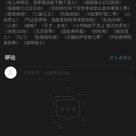
《当上神明后，我带着信徒干翻了废土》
《假面骑士ZZZ国语》
《假面骑士ZZZ日语》
《无职转生到了异世界就拿出真本事第三季》
《废柴病房》
《三嫁公主》
《饥饿游戏》
《X战警97第二季》
《心
动禁止》
《气运世界杯，我能复制所有球星技能》
《红色珍珠》
《人鱼》
《破暗》
《天才，女友》
《小书痴的下克上 领主的养女》
《水怪2026》
《无尽雨季》
《提欧奥特曼》
《轻松熊》
《精灵猎
人》
《九门》
《坠落就结束》
《天赐的声音第七季》
《开始推理吧
第四季》
《缎带骑士》
评论
共
0
条评论