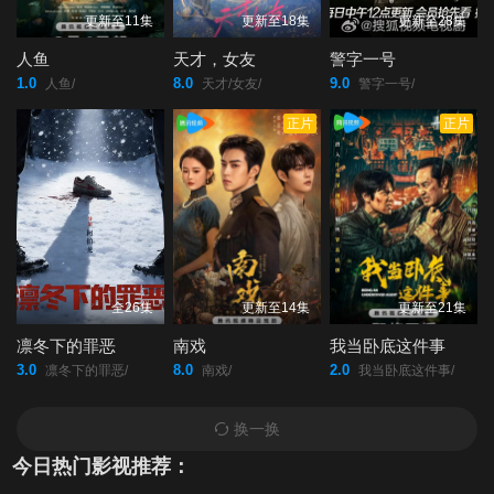
更新至11集
更新至18集
更新至28集
人鱼
天才，女友
警字一号
1.0
8.0
9.0
人鱼/
天才/女友/
警字一号/
正片
正片
全26集
更新至14集
更新至21集
凛冬下的罪恶
南戏
我当卧底这件事
3.0
8.0
2.0
凛冬下的罪恶/
南戏/
我当卧底这件事/
换一换
今日热门影视推荐：