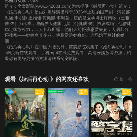
总播放次数：
66次
简介：窝窝影院(www.xn2001.com)为您提供《婚后再心动》简介：
《婚后再心动》是由刘坦导演指导于2026年上映的国产剧，演员邵
第22集
第23集
第24集
思涵,李明源,王雅佳,何健麒,李珈童，讲的是医学博士许南歌（王雅
佳 饰）为延毕，与商界大佬霍北宴（何健麒 饰）协议成婚，他借此
稳定家族权力，二人各取所需。他们人前扮演恩爱夫妻，人后却各
怀秘密——她暗查其企业，他悬赏追她身份。这场始于算计的婚
姻，...
《婚后再心动》在中国大陆发行，窝窝影院收集了《婚后再心动》p
c网页端在线观看、手机mp4在线免费观看、高清云播放等资源，如
果你有更好更快的资源请联系窝窝影院。
观看《婚后再心动 》的网友还喜欢
换一换
正片
正片
正片