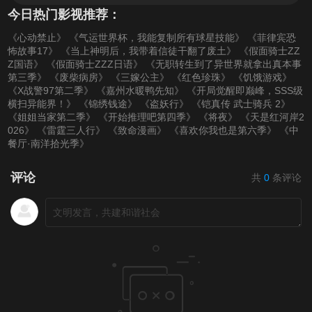
今日热门影视推荐：
《心动禁止》
《气运世界杯，我能复制所有球星技能》
《菲律宾恐
怖故事17》
《当上神明后，我带着信徒干翻了废土》
《假面骑士ZZ
Z国语》
《假面骑士ZZZ日语》
《无职转生到了异世界就拿出真本事
第三季》
《废柴病房》
《三嫁公主》
《红色珍珠》
《饥饿游戏》
《X战警97第二季》
《嘉州水暖鸭先知》
《开局觉醒即巅峰，SSS级
横扫异能界！》
《锦绣钱途》
《盗妖行》
《铠真传 武士骑兵 2》
《姐姐当家第二季》
《开始推理吧第四季》
《将夜》
《天是红河岸2
026》
《雷霆三人行》
《致命漫画》
《喜欢你我也是第六季》
《中
餐厅·南洋拾光季》
评论
共
0
条评论