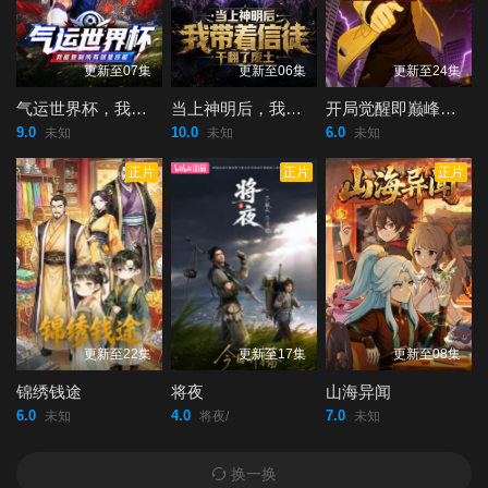
更新至07集
更新至06集
更新至24集
气运世界杯，我能复制所有球星技能
当上神明后，我带着信徒干翻了废土
开局觉醒即巅峰，SSS级横扫异能界！
9.0
10.0
6.0
未知
未知
未知
正片
正片
正片
更新至22集
更新至17集
更新至08集
锦绣钱途
将夜
山海异闻
6.0
4.0
7.0
未知
将夜/
未知
换一换