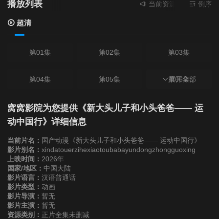
播放列表
当前资源来源
超清
- 无
倒序
超清
第01集
第02集
第03集
第04集
第05集
第06集
展开全部
第07集
第08集
第09集
窝窝影院为您提供《新大头儿子和小头爸爸—— 运
动中国行》详细信息
第10集
第11集
第12集
当前片名：
国产动漫《新大头儿子和小头爸爸—— 运动中国行》
影片别名：
xindatouerzihexiaotoubabayundongzhongguoxing
上映时间：
2026年
第13集
第14集
第15集
国家/地区：
中国大陆
影片语言：
汉语普通话
影片类型：
第16集
动画
第17集
第18集
影片导演：
暂无
影片主演：
暂无
第19集
第20集
第21集
资源类别：
正片全集未删减