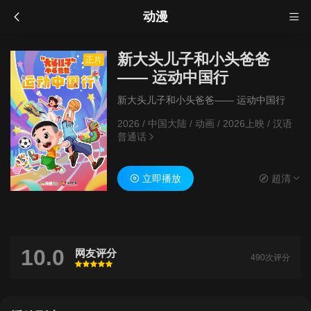
动漫
新大头儿子和小头爸爸
正片
—— 运动中国行
新大头儿子和小头爸爸—— 运动中国行
2026
/
中国大陆
/
动画
/
2026上映
/
汉语
普通话
立即播放
超清
10.0
网友评分
490次评分
很差
较差
还行
推荐
力荐