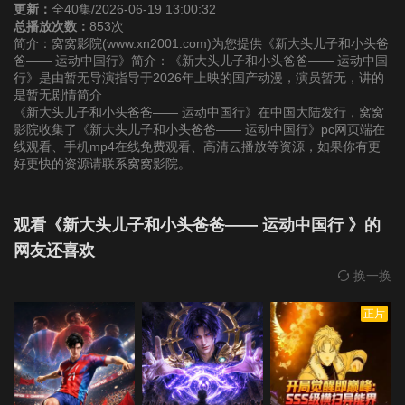
更新：
全40集/2026-06-19 13:00:32
总播放次数：
853次
第22集
第23集
第24集
简介：窝窝影院(www.xn2001.com)为您提供《新大头儿子和小头爸
爸—— 运动中国行》简介：《新大头儿子和小头爸爸—— 运动中国
行》是由暂无导演指导于2026年上映的国产动漫，演员暂无，讲的
第25集
第26集
第27集
是暂无剧情简介
《新大头儿子和小头爸爸—— 运动中国行》在中国大陆发行，窝窝
影院收集了《新大头儿子和小头爸爸—— 运动中国行》pc网页端在
第28集
第29集
第30集
线观看、手机mp4在线免费观看、高清云播放等资源，如果你有更
好更快的资源请联系窝窝影院。
第31集
第32集
第33集
观看《新大头儿子和小头爸爸—— 运动中国行 》的
第34集
第35集
第36集
网友还喜欢
换一换
第37集
第38集
第39集
正片
第40集