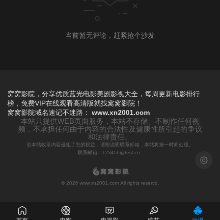
当前暂无评论，赶紧抢个沙发
窝窝影院，分享优质蓝光电影美剧影视大全，每周更新电影排行
榜，免费VIP在线观看高清版就找窝窝影院！
窝窝影院
域名速记不迷路：
www.xn2001.com
本站只提供WEB页面服务，本站不存储、不制作任何视
频，不承担任何由于内容的合法性及健康性所引起的争议
和法律责任。
若本站收录内容侵犯了您的权益，请附说明联系邮箱，本站将第一时间处理。
联系邮箱：123456@test.cn
浅色模
© 2026 www.xn2001.com All rights reservd.