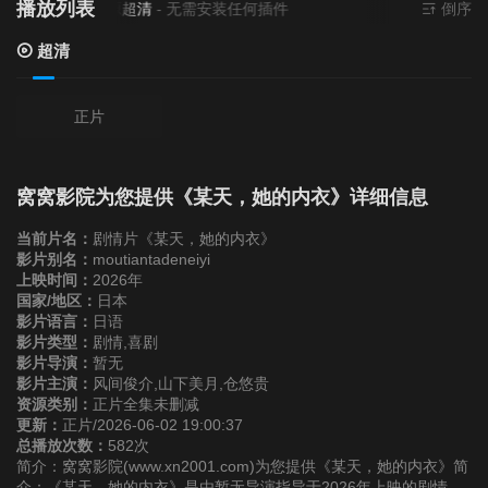
播放列表
当前资源来源
超清
- 无需安装任何插件
倒序
超清
正片
窝窝影院为您提供《某天，她的内衣》详细信息
当前片名：
剧情片《某天，她的内衣》
影片别名：
moutiantadeneiyi
上映时间：
2026年
国家/地区：
日本
影片语言：
日语
影片类型：
剧情,喜剧
影片导演：
暂无
影片主演：
风间俊介,山下美月,仓悠贵
资源类别：
正片全集未删减
更新：
正片/2026-06-02 19:00:37
总播放次数：
582次
简介：窝窝影院(www.xn2001.com)为您提供《某天，她的内衣》简
介：《某天，她的内衣》是由暂无导演指导于2026年上映的剧情