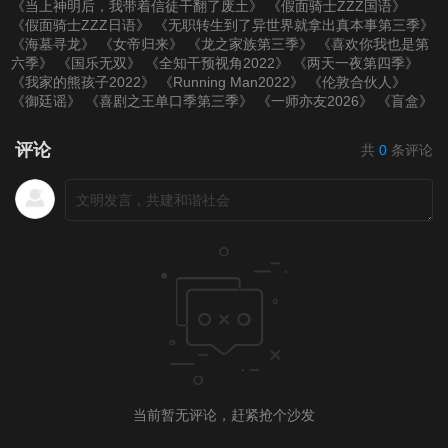
《当上神明后，我带着信徒干翻了废土》
《假面骑士ZZZ国语》
《假面骑士ZZZ日语》
《无职转生到了异世界就拿出真本事第三季》
《海墓寻龙》
《女帝归来》
《龙之家族第三季》
《喜欢你我也是第
六季》
《国乐无双》
《全知干预视角2022》
《两天一夜第四季》
《我家的熊孩子2022》
《Running Man2022》
《伦敦合伙人》
《御廷谣》
《喜剧之王单口季第三季》
《一师亦友2026》
《盲盒》
评论
共
0
条评论
当前暂无评论，赶紧抢个沙发