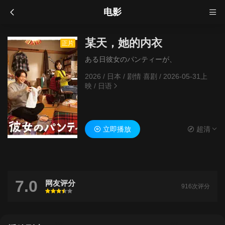
电影
某天，她的内衣
正片
ある日彼女のパンティーが、
2026
/
日本
/
剧情 喜剧
/
2026-05-31上
映
/
日语
立即播放
超清
7.0
网友评分
916次评分
很差
较差
还行
推荐
力荐