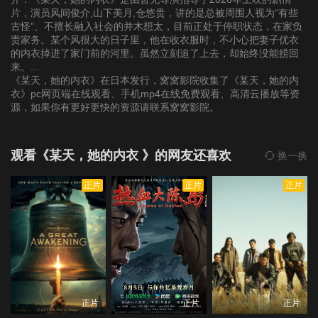
片，演员风间俊介,山下美月,仓悠贵，讲的是总被周围人视为“有些
古怪”、不擅长融入社会的并木想太，目前正处于停职状态，在家负
责家务。某个风很大的日子里，他在收衣服时，不小心把妻子优衣
的内衣掉进了家门前的河里。虽然立刻追了上去，却始终没能捞回
来。...
《某天，她的内衣》在日本发行，窝窝影院收集了《某天，她的内
衣》pc网页端在线观看、手机mp4在线免费观看、高清云播放等资
源，如果你有更好更快的资源请联系窝窝影院。
观看《某天，她的内衣 》的网友还喜欢
换一换
正片
正片
正片
正片
正片
正片