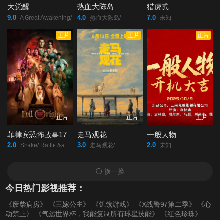
大觉醒
热血大陈岛
猎虎贰
9.0
4.0
7.0
A Great Awakening/
热血大陈岛/
未知
正片
正片
正片
正片
正片
正片
菲律宾恐怖故事17
走马观花
一般人物
2.0
3.0
2.0
Shake/ Rattle &amp; Roll: Evil Origins/
走马观花/
未知
换一换
今日热门影视推荐：
《废柴病房》
《三嫁公主》
《饥饿游戏》
《X战警97第二季》
《心
动禁止》
《气运世界杯，我能复制所有球星技能》
《红色珍珠》