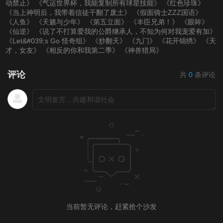
动禁止》
《气运世界杯，我能复制所有球星技能》
《红色珍珠》
《当上神明后，我带着信徒干翻了废土》
《假面骑士ZZZ国语》
《人鱼》
《天籁与少年》
《第五立面》
《丰臣兄弟！》
《眼眸》
《仙逆》
《说了不打算爱我的公爵继承人，不知为何对我宠爱有加》
《Let&#039;s Go 怪奇组》
《炒翻天》
《九门》
《花开锦绣》
《天
才，女友》
《相反的你和我第二季》
《神兽猎局》
评论
共
0
条评论
当前暂无评论，赶紧抢个沙发