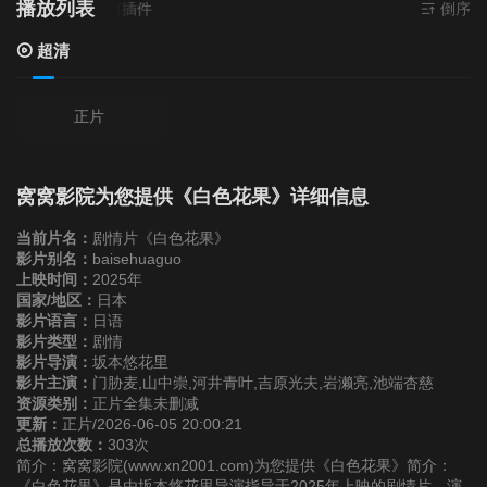
播放列表
清
- 无需安装任何插件
倒序
超清
正片
窝窝影院为您提供《白色花果》详细信息
当前片名：
剧情片《白色花果》
影片别名：
baisehuaguo
上映时间：
2025年
国家/地区：
日本
影片语言：
日语
影片类型：
剧情
影片导演：
坂本悠花里
影片主演：
门胁麦,山中崇,河井青叶,吉原光夫,岩濑亮,池端杏慈
资源类别：
正片全集未删减
更新：
正片/2026-06-05 20:00:21
总播放次数：
303次
简介：窝窝影院(www.xn2001.com)为您提供《白色花果》简介：
《白色花果》是由坂本悠花里导演指导于2025年上映的剧情片，演