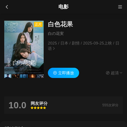
电影
白色花果
正片
白の花実
2025
/
日本
/
剧情
/
2025-09-25上映
/
日
语
立即播放
超清
10.0
网友评分
555次评分
很差
较差
还行
推荐
力荐