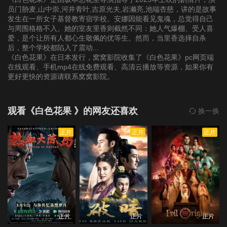
员门胁麦,山中崇,河井青叶,吉原光夫,岩濑亮,池端杏慈，讲的是故事
发生在一所女子基督教寄宿学校。安娜因能看见鬼魂，总觉得自己
与周围格格不入。她的室友里香则截然不同：她人气爆棚、受人喜
爱，是个让所有人都心生敬佩的优等生。然而，当里香选择自杀
后，整个学校都陷入了震动...
《白色花果》在日本发行，窝窝影院收集了《白色花果》pc网页端
在线观看、手机mp4在线免费观看、高清云播放等资源，如果你有
更好更快的资源请联系窝窝影院。
观看《白色花果 》的网友还喜欢
换一换
正片
正片
正片
正片
正片
正片