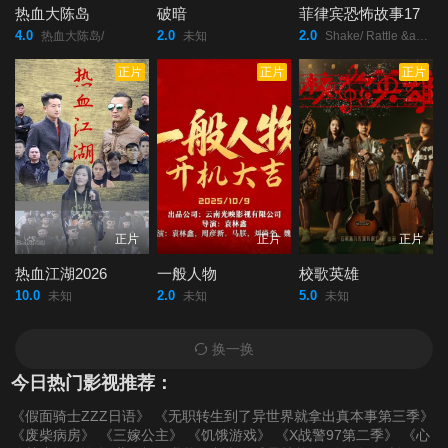
热血大陈岛
破暗
菲律宾恐怖故事17
4.0
2.0
2.0
热血大陈岛/
未知
Shake/ Rattle &amp; Roll: Evil Origins/
正片
正片
正片
正片
正片
正片
热血江湖2026
一般人物
校歌英雄
10.0
2.0
5.0
未知
未知
未知
换一换
今日热门影视推荐：
《假面骑士ZZZ日语》
《无职转生到了异世界就拿出真本事第三季》
《废柴病房》
《三嫁公主》
《饥饿游戏》
《X战警97第二季》
《心