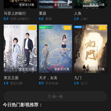
更新至14集
更新至04集
更新至14集
马背上的银行
重器
人鱼
6.0
6.0
1.0
马背上的银行/
重器/
人鱼/
正片
正片
正片
更新至30集
更新至21集
更新至22集
第五立面
天才，女友
九门
1.0
8.0
1.0
第五立面/
天才/女友/
九门/
换一换
今日热门影视推荐：