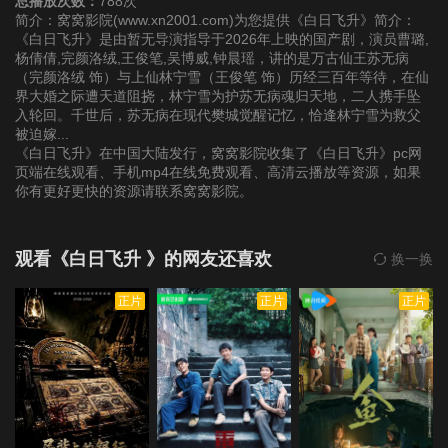
总播放次数：
788次
简介：窝窝影院(www.xn2001.com)为您提供《白日飞升》简介：
《白日飞升》是由暂无导演指导于2026年上映的国产剧，演员曹璐,
第22集
第23集
杨倩倩,完颜洛绒,王俊笔,吴博威,钟晨瑶，讲的是万古仙王苏无病
（完颜洛绒 饰）与上仙林宁雪（王俊笔 饰）历经三百年等待，在仙
界大婚之际遭天道阻挠，林宁雪为护苏无病魂归天地，二人携手坠
入轮回。千世后，苏无病在现代樊城觉醒记忆，恰逢林宁雪为救父
被迫嫁...
《白日飞升》在中国大陆发行，窝窝影院收集了《白日飞升》pc网
页端在线观看、手机mp4在线免费观看、高清云播放等资源，如果
你有更好更快的资源请联系窝窝影院。
观看《白日飞升 》的网友还喜欢
换一换
正片
正片
正片