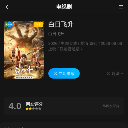
电视剧
白日飞升
正片
白日飞升
2026
/
中国大陆
/
爱情 奇幻
/
2026-06-08
上映
/
汉语普通话
立即播放
超清
4.0
网友评分
549次评分
很差
较差
还行
推荐
力荐