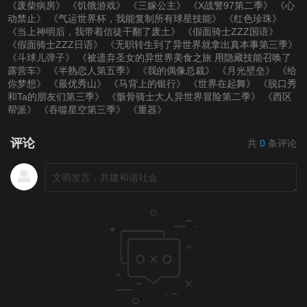
《废柴病房》
《饥饿游戏》
《三嫁公主》
《X战警97第二季》
《心
动禁止》
《气运世界杯，我能复制所有球星技能》
《红色珍珠》
《当上神明后，我带着信徒干翻了废土》
《假面骑士ZZZ国语》
《假面骑士ZZZ日语》
《无职转生到了异世界就拿出真本事第三季》
《斗球儿弹子》
《被遗弃圣女的异世界美食之旅 用隐藏技能召唤了
露营车》
《半熟恋人第五季》
《我的偶像总裁》
《月光壁垒》
《给
你梦想》
《最优秀山》
《马背上的银行》
《世界在起舞》
《脱口秀
和Ta的朋友们第三季》
《骸骨骑士大人异世界冒险第二季》
《西区
帮派》
《吞噬星空第三季》
《重器》
评论
共
0
条评论