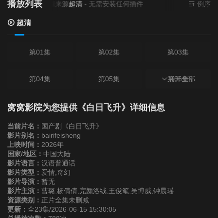
播放列表
当前资源来源
超清
- 无需安装任何插件
倒序
超清
第01集
第02集
第03集
第04集
第05集
第06集
展开全部
第07集
第08集
第09集
窝窝影院为您提供《白日飞升》详细信息
当前片名：
国产剧《白日飞升》
第10集
第11集
第12集
影片别名：
bairifeisheng
上映时间：
2026年
国家/地区：
中国大陆
第13集
第14集
第15集
影片语言：
汉语普通话
影片类型：
爱情,奇幻
影片导演：
暂无
第16集
第17集
第18集
影片主演：
曹璐,杨倩倩,完颜洛绒,王俊笔,吴博威,钟晨瑶
资源类别：
正片全集未删减
更新：
全23集/2026-06-15 15:30:05
第19集
第20集
第21集