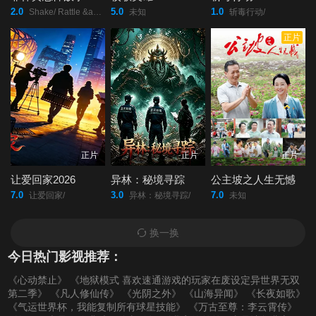
2.0
5.0
1.0
Shake/ Rattle &amp; Roll: Evil Origins/
未知
斩毒行动/
正片
正片
正片
正片
让爱回家2026
异林：秘境寻踪
公主坡之人生无憾
7.0
3.0
7.0
让爱回家/
异林：秘境寻踪/
未知
换一换
今日热门影视推荐：
《心动禁止》
《地狱模式 喜欢速通游戏的玩家在废设定异世界无双
第二季》
《凡人修仙传》
《光阴之外》
《山海异闻》
《长夜如歌》
《气运世界杯，我能复制所有球星技能》
《万古至尊：李云霄传》