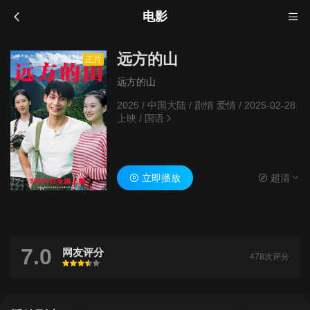
电影
远方的山
正片
远方的山
2025
/
中国大陆
/
剧情 爱情
/
2025-02-28
上映
/
国语
立即播放
超清
7.0
网友评分
478次评分
很差
较差
还行
推荐
力荐