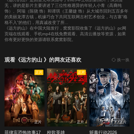
无，讲的是影片主要讲述了三位性格迥异的年轻人小青（高裔纯
饰）、阿瑞（陈骁 饰）和谭琪（王馨婕 饰）从大城市回到五百多年
的美丽龙潭古镇，机缘巧合下共同互联网古村艺术创业，与古寨“格
格不入”的他们，用真诚改变了所...
《远方的山》在中国大陆发行，窝窝影院收集了《远方的山》pc网
页端在线观看、手机mp4在线免费观看、高清云播放等资源，如果
你有更好更快的资源请联系窝窝影院。
观看《远方的山 》的网友还喜欢
换一换
正片
正片
正片
正片
正片
菲律宾恐怖故事17
校歌英雄
斩毒行动2026