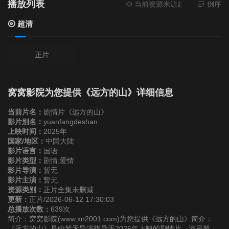
播放列表
当前资源来源
超清
- 无需安装
倒序
超清
正片
窝窝影院为您提供《远方的山》详细信息
当前片名：
剧情片《远方的山》
影片别名：
yuanfangdeshan
上映时间：
2025年
国家/地区：
中国大陆
影片语言：
国语
影片类型：
剧情,爱情
影片导演：
暂无
影片主演：
暂无
资源类别：
正片全集未删减
更新：
正片/2026-06-12 17:30:03
总播放次数：
639次
简介：窝窝影院(www.xn2001.com)为您提供《远方的山》简介：
《远方的山》是由暂无导演指导于2025年上映的剧情片，演员暂