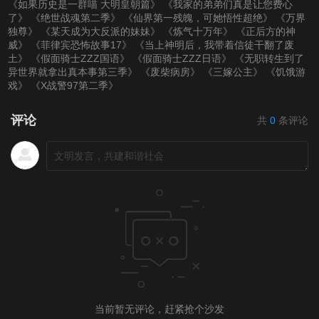
《如果历史是一群喵 大明皇朝篇》
《我家的弟弟们真是让您费心
了》
《绝世战魂第二季》
《仙界第一残魄，可她悟性超绝》
《万界
独尊》
《某天成为大反派的妹妹》
《炼气十万年》
《正后方的神
威》
《菲律宾恐怖故事17》
《当上神明后，我带着信徒干翻了废
土》
《假面骑士ZZZ国语》
《假面骑士ZZZ日语》
《无职转生到了
异世界就拿出真本事第三季》
《废柴病房》
《三嫁公主》
《饥饿游
戏》
《X战警97第二季》
评论
共
0
条评论
当前暂无评论，赶紧抢个沙发