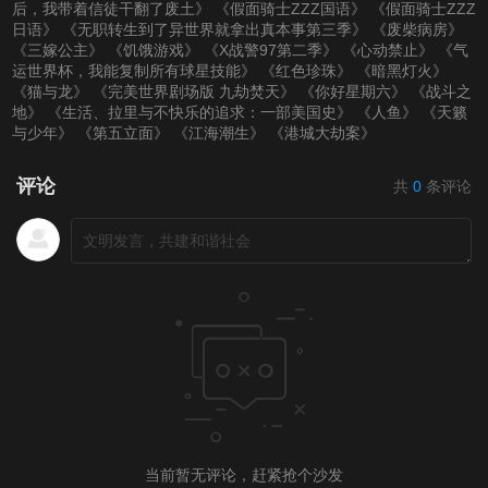
后，我带着信徒干翻了废土》
《假面骑士ZZZ国语》
《假面骑士ZZZ
日语》
《无职转生到了异世界就拿出真本事第三季》
《废柴病房》
《三嫁公主》
《饥饿游戏》
《X战警97第二季》
《心动禁止》
《气
运世界杯，我能复制所有球星技能》
《红色珍珠》
《暗黑灯火》
《猫与龙》
《完美世界剧场版 九劫焚天》
《你好星期六》
《战斗之
地》
《生活、拉里与不快乐的追求：一部美国史》
《人鱼》
《天籁
与少年》
《第五立面》
《江海潮生》
《港城大劫案》
评论
共
0
条评论
当前暂无评论，赶紧抢个沙发