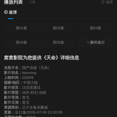
播放列表
- 无需安装任何插件
倒序
超清
第01集
第02集
第03集
第04集
第05集
第06集
展开全部
第07集
第08集
第09集
窝窝影院为您提供《天命》详细信息
当前片名：
国产动漫《天命》
第10集
第11集
影片别名：
tianming
上映时间：
2026年
国家/地区：
中国大陆
影片语言：
汉语普通话
影片类型：
动作,科幻,动画
影片导演：
暂无
影片主演：
暂无
资源类别：
正片全集未删减
更新：
全11集/2026-07-09 13:30:09