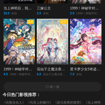
更新至06集
更新至08集
更新至03集
当上神明后，我带着信徒干翻了废土
三嫁公主
1999！神秘学对策部国语
10.0
2.0
2.0
未知
未知
1999！神秘学对策部/
正片
正片
更新至03集
更新至22集
更新至13集
1999！神秘学对策部英语
花仙子之魔法香对论
星卡梦少女5奇迹绽放
4.0
6.0
7.0
1999！神秘学对策部/
花仙子之魔法香对论/
未知
换一换
今日热门影视推荐：
《伦敦合伙人》
《马背上的银行》
《岩元前辈的推荐》
《当上神明