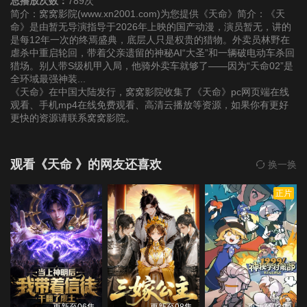
总播放次数：
789次
简介：窝窝影院(www.xn2001.com)为您提供《天命》简介：《天
命》是由暂无导演指导于2026年上映的国产动漫，演员暂无，讲的
是每12年一次的终焉盛典，底层人只是权贵的猎物。外卖员林野在
虐杀中重启轮回，带着父亲遗留的神秘AI“大圣”和一辆破电动车杀回
猎场。别人带S级机甲入局，他骑外卖车就够了——因为“天命02”是
全环域最强神装...
《天命》在中国大陆发行，窝窝影院收集了《天命》pc网页端在线
观看、手机mp4在线免费观看、高清云播放等资源，如果你有更好
更快的资源请联系窝窝影院。
观看《天命 》的网友还喜欢
换一换
正片