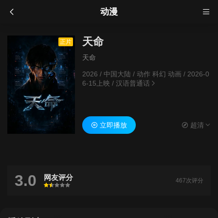
动漫
天命
正片
天命
2026
/
中国大陆
/
动作 科幻 动画
/
2026-0
6-15上映
/
汉语普通话
立即播放
超清
3.0
网友评分
467次评分
很差
较差
还行
推荐
力荐