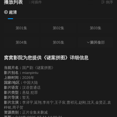
播放列表
超清
- 无需安装任何插件
倒序
超清
第01集
第02集
第03集
第04集
第05集
第06集
展开全部
第07集
第08集
第09集
窝窝影院为您提供《谜案拼图》详细信息
当前片名：
国产剧《谜案拼图》
第10集
第11集
第12集
影片别名：
mianpintu
上映时间：
2026年
国家/地区：
中国大陆
第13集
第14集
第15集
影片语言：
汉语普通话
影片类型：
悬疑,犯罪
影片导演：
暂无
第16集
第17集
第18集
影片主演：
李泽宇,延翔,李肖宁,王子宸,曹祁元,赵刚,沈天,金贤正,袁
梓铭,周子贺
资源类别：
正片全集未删减
第19集
第20集
第21集