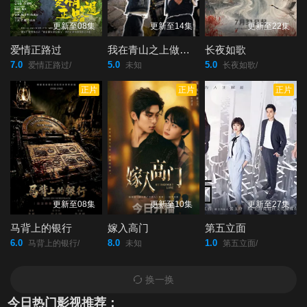
更新至08集
更新至14集
更新至22集
爱情正路过
我在青山之上做扫地担当
长夜如歌
7.0
5.0
5.0
爱情正路过/
未知
长夜如歌/
正片
正片
正片
更新至08集
更新至10集
更新至27集
马背上的银行
嫁入高门
第五立面
6.0
8.0
1.0
马背上的银行/
未知
第五立面/
换一换
今日热门影视推荐：