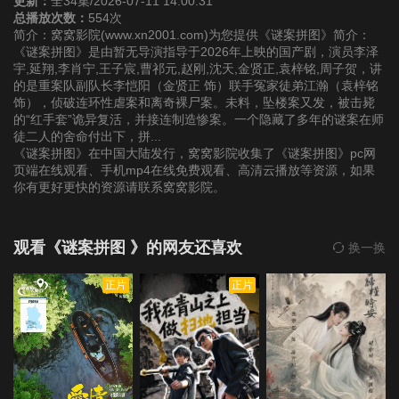
更新：
全34集/2026-07-11 14:00:31
总播放次数：
554次
简介：窝窝影院(www.xn2001.com)为您提供《谜案拼图》简介：
第22集
第23集
第24集
《谜案拼图》是由暂无导演指导于2026年上映的国产剧，演员李泽
宇,延翔,李肖宁,王子宸,曹祁元,赵刚,沈天,金贤正,袁梓铭,周子贺，讲
的是重案队副队长李恺阳（金贤正 饰）联手冤家徒弟江瀚（袁梓铭
第25集
第26集
第27集
饰），侦破连环性虐案和离奇裸尸案。未料，坠楼案又发，被击毙
的“红手套”诡异复活，并接连制造惨案。一个隐藏了多年的谜案在师
徒二人的舍命付出下，拼...
第28集
第29集
第30集
《谜案拼图》在中国大陆发行，窝窝影院收集了《谜案拼图》pc网
页端在线观看、手机mp4在线免费观看、高清云播放等资源，如果
第31集
第32集
第33集
你有更好更快的资源请联系窝窝影院。
第34集
观看《谜案拼图 》的网友还喜欢
换一换
正片
正片