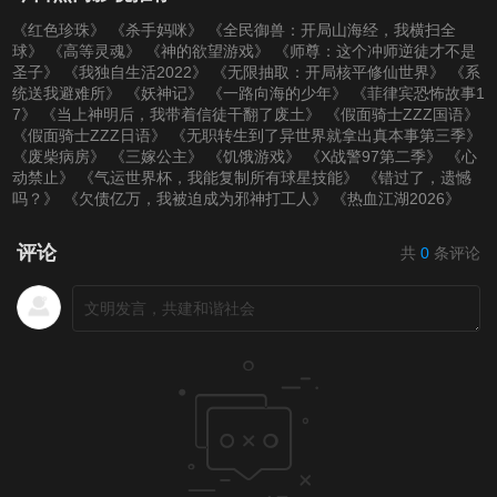
《红色珍珠》
《杀手妈咪》
《全民御兽：开局山海经，我横扫全
球》
《高等灵魂》
《神的欲望游戏》
《师尊：这个冲师逆徒才不是
圣子》
《我独自生活2022》
《无限抽取：开局核平修仙世界》
《系
统送我避难所》
《妖神记》
《一路向海的少年》
《菲律宾恐怖故事1
7》
《当上神明后，我带着信徒干翻了废土》
《假面骑士ZZZ国语》
《假面骑士ZZZ日语》
《无职转生到了异世界就拿出真本事第三季》
《废柴病房》
《三嫁公主》
《饥饿游戏》
《X战警97第二季》
《心
动禁止》
《气运世界杯，我能复制所有球星技能》
《错过了，遗憾
吗？》
《欠债亿万，我被迫成为邪神打工人》
《热血江湖2026》
评论
共
0
条评论