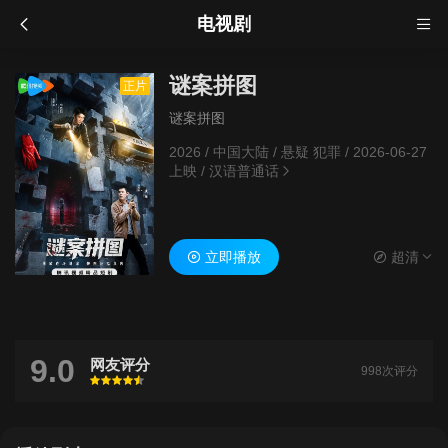
电视剧
谜案拼图
正片
谜案拼图
2026
/
中国大陆
/
悬疑 犯罪
/
2026-06-27
上映
/
汉语普通话
立即播放
超清
9.0
网友评分
998次评分
很差
较差
还行
推荐
力荐