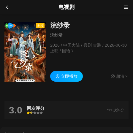
电视剧
浣纱录
正片
浣纱录
2026
/
中国大陆
/
喜剧 古装
/
2026-06-30
上映
/
国语
立即播放
超清
3.0
网友评分
560次评分
很差
较差
还行
推荐
力荐