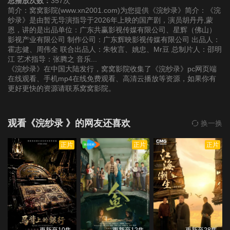
总播放次数：
357次
简介：窝窝影院(www.xn2001.com)为您提供《浣纱录》简介：《浣
纱录》是由暂无导演指导于2026年上映的国产剧，演员胡丹丹,蒙
第22集
第23集
第24集
恩，讲的是出品单位：广东共赢影视传媒有限公司、星辉（佛山）
影视产业有限公司 制作公司：广东辉映影视传媒有限公司 出品人：
霍志健、周伟全 联合出品人：朱牧言、姚忠、Mr豆 总制片人：邵明
江 艺术指导：张腾之 音乐...
《浣纱录》在中国大陆发行，窝窝影院收集了《浣纱录》pc网页端
在线观看、手机mp4在线免费观看、高清云播放等资源，如果你有
更好更快的资源请联系窝窝影院。
观看《浣纱录 》的网友还喜欢
换一换
正片
正片
正片