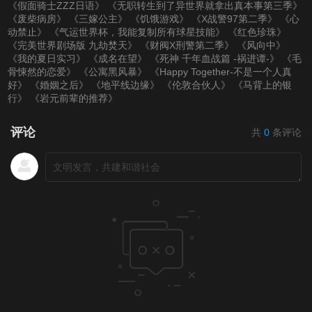
《假面骑士ZZZ日语》
《无职转生到了异世界就拿出真本事第三季》
《废柴病房》
《三嫁公主》
《饥饿游戏》
《X战警97第二季》
《心
动禁止》
《气运世界杯，我能复制所有球星技能》
《红色珍珠》
《完美世界剧场版 九劫焚天》
《财阀X刑警第二季》
《风向中》
《我的夏日实习》
《成名在望》
《死神 千年血战篇 -祸进谭-》
《毛
骨悚然的恋爱》
《公寓黑风暴》
《Happy Together-不是一个人真
好》
《婚姻之后》
《地平线边缘》
《伦敦合伙人》
《马背上的银
行》
《岩元前辈的推荐》
评论
共
0
条评论