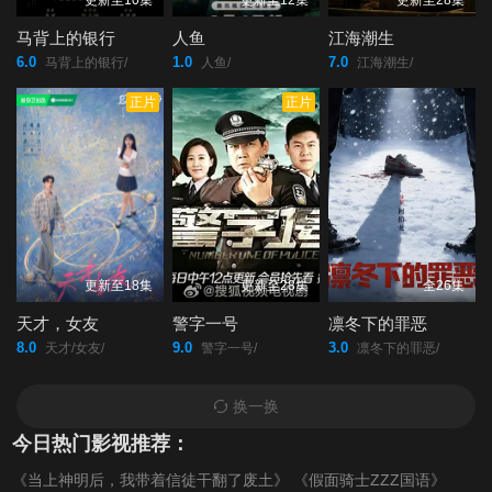
更新至10集
更新至12集
更新至28集
马背上的银行
人鱼
江海潮生
6.0
1.0
7.0
马背上的银行/
人鱼/
江海潮生/
正片
正片
更新至18集
更新至28集
全26集
天才，女友
警字一号
凛冬下的罪恶
8.0
9.0
3.0
天才/女友/
警字一号/
凛冬下的罪恶/
换一换
今日热门影视推荐：
《当上神明后，我带着信徒干翻了废土》
《假面骑士ZZZ国语》