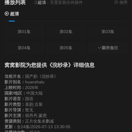
播放列表
当前资源来源
超清
- 无需安装任何插件
倒序
超清
第01集
第02集
第03集
第04集
第05集
第06集
展开全部
第07集
第08集
第09集
窝窝影院为您提供《浣纱录》详细信息
当前片名：
国产剧《浣纱录》
第10集
第11集
第12集
影片别名：
huanshalu
上映时间：
2026年
国家/地区：
中国大陆
第13集
第14集
第15集
影片语言：
国语
影片类型：
喜剧,古装
影片导演：
暂无
第16集
第17集
第18集
影片主演：
胡丹丹,蒙恩
资源类别：
正片全集未删减
更新：
全24集/2026-07-13 13:30:05
第19集
第20集
第21集