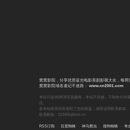
5
疑案忠魂
6
虎神
7
淑女本色
8
忆起非洲 走进非洲第十一章绑架莫妮卡 普通话版
9
致奥利维亚
10
窥情
窝窝影院，分享优质蓝光电影美剧影视大全，每周更
窝窝影院
域名速记不迷路：
www.xn2001.com
本站只提供WEB页面服务，本站不存储、不制作任何
任。
若本站收录内容侵犯了您的权益，请附说明联系邮箱，
联系邮箱：123456@test.cn
RSS订阅
—
百度蜘蛛
—
神马爬虫
—
搜狗蜘蛛
—
奇