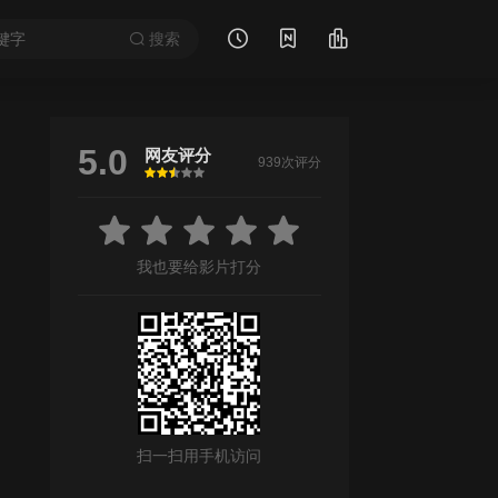
搜索
5.0
网友评分
939次评分
很差
较差
还行
推荐
力荐
我也要给影片打分
扫一扫用手机访问