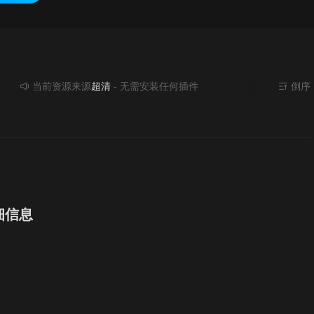
当前资源来源
超清
- 无需安装任何插件
倒序
细信息