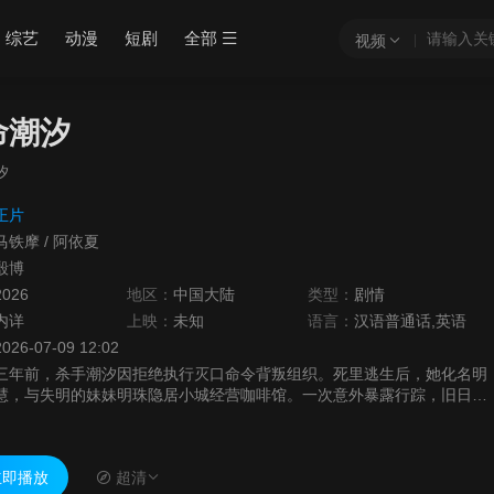
综艺
动漫
短剧
全部
视频
命潮汐
汐
正片
马铁摩
/
阿依夏
殷博
2026
地区：
中国大陆
类型：
剧情
内详
上映：
未知
语言：
汉语普通话,英语
2026-07-09 12:02
三年前，杀手潮汐因拒绝执行灭口命令背叛组织。死里逃生后，她化名明
慧，与失明的妹妹明珠隐居小城经营咖啡馆。一次意外暴露行踪，旧日同
伴循迹而来，明珠被卷入追杀。为救妹妹，潮汐不得不重返杀局，隐瞒的
身份在枪...
即播放
超清