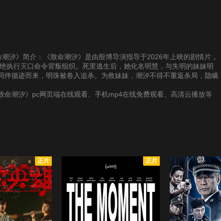
供《致命潮汐》简介：《致命潮汐》是由殷博导演指导于2026年上映的剧情片，
拒绝执行灭口命令背叛组织。死里逃生后，她化名明慧，与失明的妹妹明
同伴循迹而来，明珠被卷入追杀。为救妹妹，潮汐不得不重返杀局，隐瞒
命潮汐》pc网页端在线观看、手机mp4在线免费观看、高清云播放等
正片
正片