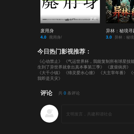
正片
废用身
异林：秘境寻
4.0
3.0
廃用身/
异林：秘境
今日热门影视推荐：
《心动禁止》
《气运世界杯，我能复制所有球星技
生到了异世界就拿出真本事第三季》
《废柴病房》
《大千小镇》
《缔灵爱水心缠》
《大主宰年番》
《
我即是天灾》
评论
共
0
条评论