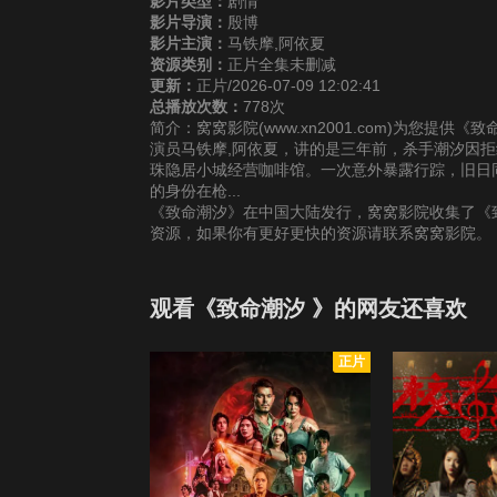
影片类型：
剧情
影片导演：
殷博
影片主演：
马铁摩,阿依夏
资源类别：
正片全集未删减
更新：
正片/2026-07-09 12:02:41
总播放次数：
778次
简介：窝窝影院(www.xn2001.com)为您提
演员马铁摩,阿依夏，讲的是三年前，杀手潮汐因
珠隐居小城经营咖啡馆。一次意外暴露行踪，旧日
的身份在枪...
《致命潮汐》在中国大陆发行，窝窝影院收集了《致
资源，如果你有更好更快的资源请联系窝窝影院。
观看《致命潮汐 》的网友还喜欢
正片