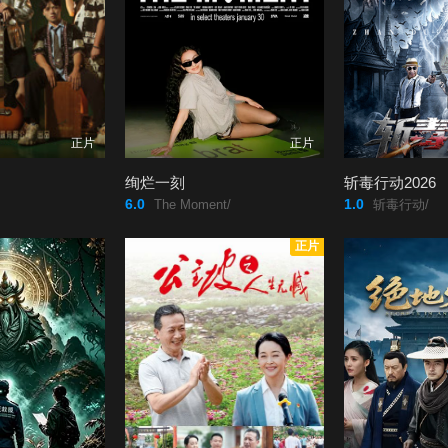
正片
正片
绚烂一刻
斩毒行动2026
6.0
1.0
The Moment/
斩毒行动/
正片