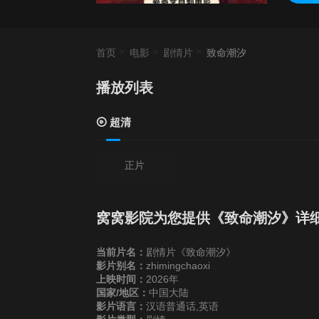
首页
电影
剧情片
致命潮汐
播放列表
超清
正片
窝窝影院为您提供《致命潮汐》详
当前片名：
剧情片《致命潮汐》
影片别名：
zhimingchaoxi
上映时间：
2026年
国家/地区：
中国大陆
影片语言：
汉语普通话,英语