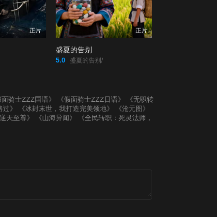
正片
正片
盛夏的告别
5.0
盛夏的告别/
面骑士ZZZ国语》
《假面骑士ZZZ日语》
《无职转
路过》
《冰封末世，我打造完美领地》
《沧元图》
逆天至尊》
《山海异闻》
《全民转职：死灵法师，