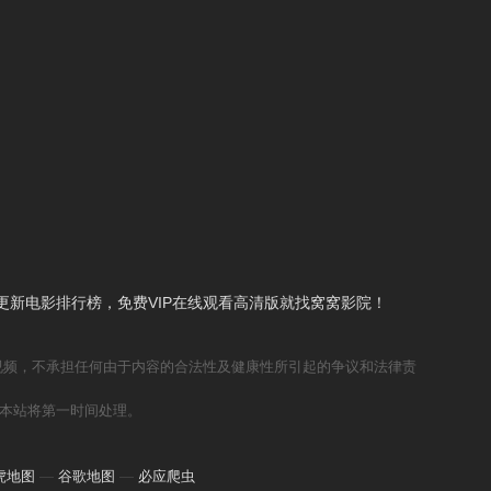
新电影排行榜，免费VIP在线观看高清版就找窝窝影院！
视频，不承担任何由于内容的合法性及健康性所引起的争议和法律责
本站将第一时间处理。
虎地图
—
谷歌地图
—
必应爬虫