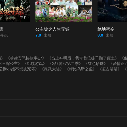
正片
正片
踪
公主坡之人生无憾
绝地密令
7.0
8.0
寻踪/
未知
未知
能》
《菲律宾恐怖故事17》
《当上神明后，我带着信徒干翻了废土》
《假
《三嫁公主》
《饥饿游戏》
《X战警97第二季》
《红色珍珠》
《爱情正
公爵小姐不想被宠坏》
《灵武大陆》
《梅比乌斯之尘》
《尼古喵喵》
《