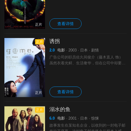
惨经历：贞子（仲間由紀恵 饰）的母亲志津
子（雅子 饰）即是一个灵能者，最终却死状
凄惨。继承了母亲的灵能力的贞子生活中同
查看详情
正片
诱拐
正片
2.0
电影
· 2003 · 日本 · 剧情
广告公司的职员佐久间俊介（藤木直人 饰）
虽然衣着光鲜、生活奢华，但在公司中却要承
受来自严厉的老板葛城胜俊（石桥凌 饰）的
无情苛责和巨大压力。某晚他在葛城的宅邸外
徘徊，无意中看见一名年轻女孩（仲间由纪惠
查看详情
正片
溺水的鱼
正片
6.0
电影
· 2001 · 日本 · 惊悚
故事发生在某知名企业，以收到的一封电子邮