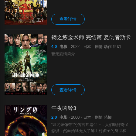
间由纪惠 饰）刚好和闺蜜一起旅游，乘坐的
就是这次班机，她的正义感再次被点燃，经过
查看详情
正片
钢之炼金术师 完结篇 复仇者斯卡
4.0
电影
· 2022 · 日本 · 剧情 动作 科幻
暂无剧情简介
查看详情
正片
午夜凶铃3
2.0
电影
· 2000 · 日本 · 剧情 恐怖
“诅咒录像带”的传言甚嚣尘上，人们既好奇又
恐惧，然而始终无人了解山村贞子的身世和悲