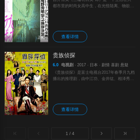
都市里的时尚女高中生，在光怪陆离、物欲横
流的时代，她身上不可避免沾染着爱慕虚荣的
毛病。适逢假日，裕美和好友野田知佐（希良
梨 饰）、横井奈緒（工藤浩乃 饰）、高桥
查看详情
正片
贵族侦探
6.0
电视剧
· 2017 · 日本 · 剧情 喜剧 悬疑
《贵族侦探》是富士电视台2017年春季月九档
播出的推理剧，由中江功、金井纮、相泽秀幸
导演，黑岩勉编剧，相叶雅纪主演，于2017年
4月17日首播。该剧改编自麻耶雄嵩的推理小
说《贵族侦探》及其续作《贵族.
查看详情
全11集
1 / 4