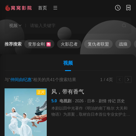
首页
视频
推荐搜索
变形金刚
火影忍者
复仇者联盟
战狼
热
视频
与“
仲间由纪惠
”相关的共
41
个搜索结果
1 / 4页
风，带有香气
正片
5.0
电视剧
· 2026 · 日本 · 剧情 传记 历史
本剧以田中光著作《明治的南丁格尔 大关和
物语》为原案，取材自日本首位专业女护士大
关和与铃木雅的真实经历，描绘了她们推动护
士注册制度、设立派出看护妇会协助防疫的历
程。 明治18年，日本首个护士培训学校成