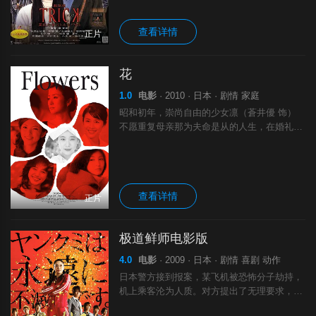
查看详情
正片
花
1.0
电影
· 2010 · 日本 · 剧情 家庭
昭和初年，崇尚自由的少女凛（蒼井優 饰）
不愿重复母亲那为夫命是从的人生，在婚礼当
天穿着礼服跑出家去；昭和中叶，凛的三个女
儿各自经历不同的人生，长女薰（竹内結子
饰）与爱人经历生离死别，对亡夫久久无法忘
查看详情
正片
极道鲜师电影版
4.0
电影
· 2009 · 日本 · 剧情 喜剧 动作
日本警方接到报案，某飞机被恐怖分子劫持，
机上乘客沦为人质。对方提出了无理要求，如
果不答应，就会有人牺牲。而山口久美子（仲