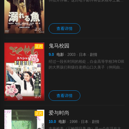
件拉开序幕。这封电子邮件将会从根本上威胁
到企业的生存，好不容易才查出了警视厅公安
部的一个警部与这家企业有着密切的关系，但
是，特别监察官却企图竭力隐藏可供查明真相
查看详情
正片
鬼马校园
正片
9.0
电影
· 2003 · 日本 · 剧情
经过一段长时间的相处，白金高等学校3年D班
的大男孩们和级任老师山口久美子（仲间由纪
惠 饰）都留下了无数难忘的回忆。如今，这
群男孩终于要迎来重要的毕业典礼。内山春彦
（小栗旬 饰）、泽田慎（松本润 饰）、
查看详情
正片
爱与时尚
正片
10.0
电影
· 1998 · 日本 · 剧情
吉井裕美（三輪明日美 饰）是一个生活在大