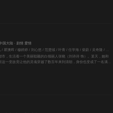
 · 中国大陆 · 剧情 爱情
李国立 / 郑嘉颖 / 袁弘 / 瞿澳晖 / 穆婷婷 / 刘心悠 / 范楚绒 / 叶青 / 任学海 / 柴蔚 / 吴奇隆 / 杨晓波 / 沈保平 / 谢承颖 / 赵家林 / 林更新 / 郑凯 / 刘玥霏 / 刘洁 / 刘松仁 / 杨了 / 马天宇 / 张雷 / 郭珍霓 / 巴森 / 刘诗诗 / 杨梦露 / 韩栋 / 胡中虎 / 齐庆林 / 叶祖新 / 沈磊 / 戴春荣 / 石筱群 / 郭晓婷 / 曹馨月 / 陆梅芳 / 邢瀚卿 / 王嘉卉 /
都市，生活着一个美丽聪颖的白领丽人张晓（刘诗诗 饰）。某天，她和
而这一变故竟让他的灵魂穿越了数百年来到清朝，身份也变成了一名满族
•若曦。时为康熙四