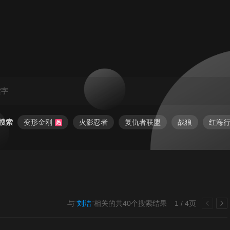
搜索
变形金刚
火影忍者
复仇者联盟
战狼
红海
热
与“
刘洁
”相关的共
40
个搜索结果
1 / 4页