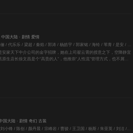
9 · 中国大陆 · 剧情 爱情
安建 / 刘涛 / 李菁 / 孙俪 / 代乐乐 / 梁超 / 秦焰 / 郭涛 / 杨皓宇 / 郭家铭 / 海铃 / 苇青 / 是安 / 于恒 / 韩童生 / 张萌 / 迟蓬 / 徐才根 / 张晓谦 / 罗晋 / 胡可 / 牛银红 / 吴玉芳 / 孙亮 / 王艺哲 / 宋宁 / 郝平 / 周知 / 王鑫 / 王自健 / 海清 / 丁嘉丽 / 周璞 / 翟小兴 / 钟卫华 / 徐囡楠 / 张雯 / 朱泳腾 / 杨大鹏 / 刘洁 / 陈颢文 / 奚美娟 / 李宗翰 / 卢森堡 / 何籽乐 / 杨昆 / 白志迪 / 孙艳 / 田淼 / 涂凌 / 马亮 / 林栋甫 / 闫学晶 / 丁勇岱 / 高一清 / 夏德俊 / 赵峥 / 陈牧扬 / 周野芒 / 孙佳雨 / 韦奕波 / 李凤绪 / 张喜前 / 陆玲 / 崔奕 / 张开泰 / 钱洁 / 陈烨林 / 王志强 / 白庆琳 / 林夕 / 贺彬 / 王远达 / 田 /
是安家天下中介公司的金字招牌，她在上司翟云霄的授意之下，空降静宜
原生店长徐文昌是个“高贵的人”，他推崇“人性流”管理方式，也不屑对
到任后房似锦.
 · 中国大陆 · 剧情 奇幻 古装
余明生 / 王博 / 周洁 / 刘小锋 / 陈创 / 颜丹晨 / 宗峰岩 / 曹骏 / 王卫国 / 杨斯 / 朱亚英 / 刘洁 / 王翔 / 谢宁 / 焦恩俊 / 舒畅 / 刘晓庆 / 游本昌 / 刘宇桥 / 朴诗妍 / 吴国华 / 林湘萍 / 田二喜 / 王文升 / 马杰林 / 万妮恩 / 嘟嘟 / 李保成 / 洛葳 / 张志超 / 汪永贵 / 田学民 / 丁健 / 史良 /