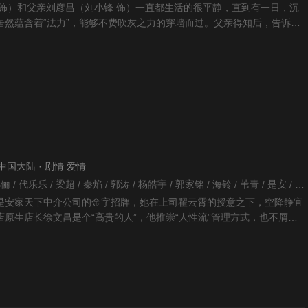
 饰）和父亲刘彦昌（刘小锋 饰）一直都生活的很平静，直到有一日，沉
居然蕴含着“法力”，能够不费吹灰之力的穿墙而过。父亲得知后，告诉了
实，那就是沉香
 · 中国大陆 · 剧情 爱情
安建 / 刘涛 / 李菁 / 孙俪 / 代乐乐 / 梁超 / 秦焰 / 郭涛 / 杨皓宇 / 郭家铭 / 海铃 / 苇青 / 是安 / 于恒 / 韩童生 / 张萌 / 迟蓬 / 徐才根 / 张晓谦 / 罗晋 / 胡可 / 牛银红 / 吴玉芳 / 孙亮 / 王艺哲 / 宋宁 / 郝平 / 周知 / 王鑫 / 王自健 / 海清 / 丁嘉丽 / 周璞 / 翟小兴 / 钟卫华 / 徐囡楠 / 张雯 / 朱泳腾 / 杨大鹏 / 刘洁 / 陈颢文 / 奚美娟 / 李宗翰 / 卢森堡 / 何籽乐 / 杨昆 / 白志迪 / 孙艳 / 田淼 / 涂凌 / 马亮 / 林栋甫 / 闫学晶 / 丁勇岱 / 高一清 / 夏德俊 / 赵峥 / 陈牧扬 / 周野芒 / 孙佳雨 / 韦奕波 / 李凤绪 / 张喜前 / 陆玲 / 崔奕 / 张开泰 / 钱洁 / 陈烨林 / 王志强 / 白庆琳 / 林夕 / 贺彬 / 王远达 / 田 /
是安家天下中介公司的金字招牌，她在上司翟云霄的授意之下，空降静宜
原生店长徐文昌是个“高贵的人”，他推崇“人性流”管理方式，也不屑对
到任后房似锦.