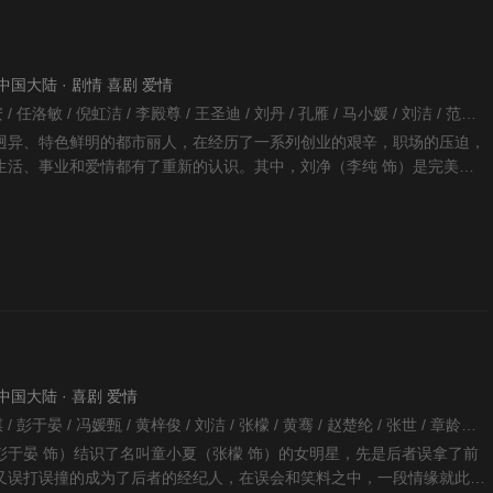
 · 中国大陆 · 剧情 喜剧 爱情
陈正道 / 许肇任 / 是安 / 任洛敏 / 倪虹洁 / 李殿尊 / 王圣迪 / 刘丹 / 孔雁 / 马小媛 / 刘洁 / 范玮 / 马亮 / 茹天 / 周澄奥 / 李纯 / 吴冕 / 王菊 / 任彬 / 陈芋米 / 王槊 / 刘冬沁 / 张含韵 / 康群智 / 张柏嘉 / 杨博潇 / 何雨虹 / 闫立飞 / 任飞儿 / 卫小雨 / 林子琳 / 王晶晶 / 孙庆 / 张宝龙 / 于柏林 / 王耀堂 / 赵婧祎 / 王宏政 / 李渝玲 / 郑庆方 / 王梓伊 / 乔伊依 / 郑翌卓 / 左奇函 / 季承 / 朱玮菱 / 李溪昶 / 冯长玲 / 刘岳琦 / 苏正友 / 杨寒 / 何雨佳 / 靳益那 / 林泱拉 / 刘然玹 / 鲁科颖 / 周成勇 / 赵甜甜 / 李琳瑶 / 代文君 / 沈映雪 / 邓安菊 / 吴振熙 /
迥异、特色鲜明的都市丽人，在经历了一系列创业的艰辛，职场的压迫，
生活、事业和爱情都有了重新的认识。其中，刘净（李纯 饰）是完美主
博主；方欣（张含韵
 · 中国大陆 · 喜剧 爱情
蒋家骏 / 唐群 / 叶熙祺 / 彭于晏 / 冯媛甄 / 黄梓俊 / 刘洁 / 张檬 / 黄骞 / 赵楚纶 / 张世 / 章龄之 / 张峻宁 / 韩立 /
彭于晏 饰）结识了名叫童小夏（张檬 饰）的女明星，先是后者误拿了前
又误打误撞的成为了后者的经纪人，在误会和笑料之中，一段情缘就此展