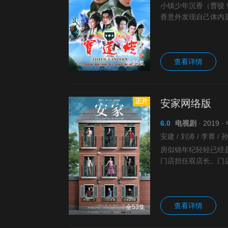
小镇少年沉香（曹骏
香意外发现自己体内
沉香掩藏了多年的事
查看详情
全35集
正片
安家网络版
6.0
电视剧
· 2019
房似锦年纪轻轻已经
门店担任双店长。门店
付手段卑鄙的对手。
查看详情
全53集