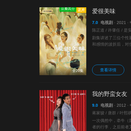
豆瓣高分
正片
爱很美味
7.0
电视剧
· 2021
剧集讲述了三位个性
和感情的波折后，对
义对爱情挑剔的美食
查看详情
全20集
我的野蛮女友
9.0
电视剧
· 2012
一次偶然中，牵牛（
者的行李，之后前者