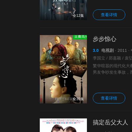
查看详情
全12集
豆瓣高分
步步惊心
3.0
电视剧
· 2011
繁华喧嚣的现代化大
男友争吵发生事故，
贵族少女——马尔泰
查看详情
全35集
搞定岳父大人