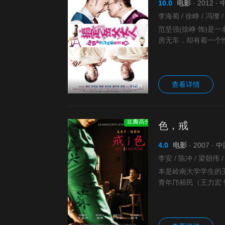
10.0
电影
· 2012 
范坚强(徐峥 饰)是
房无车，却有着一个性
母的日子，在紧急结
查看详情
正片
豆瓣高分
色，戒
4.0
电影
· 2007 
本是岭南大学学生的
青年邝裕民（王力宏
邝裕民得知汪伪政府