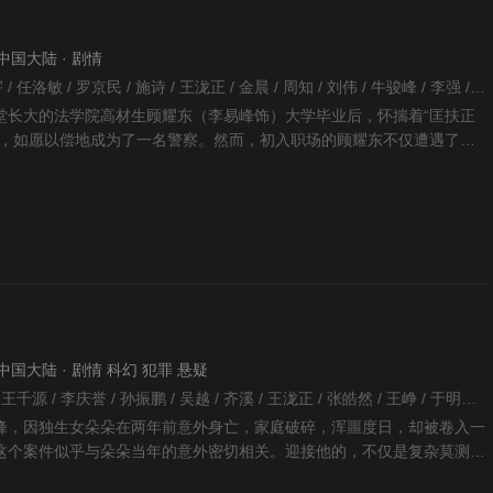
· 中国大陆 · 剧情
王伟 / 李易峰 / 杨皓宇 / 任洛敏 / 罗京民 / 施诗 / 王泷正 / 金晨 / 周知 / 刘伟 / 牛骏峰 / 李强 / 赵蕴卓 / 刘洁 / 宋家腾 / 王小毅 / 方舟波 / 韩烨洲 / 张浩天 / 赵成顺 / 葛四 / 张兰 /
堂长大的法学院高材生顾耀东（李易峰饰）大学毕业后，怀揣着“匡扶正
想，如愿以偿地成为了一名警察。然而，初入职场的顾耀东不仅遭遇了警
还被卷入进了共产党
 · 中国大陆 · 剧情 科幻 犯罪 悬疑
五百 / 甄福群 / 娄磐 / 王千源 / 李庆誉 / 孙振鹏 / 吴越 / 齐溪 / 王泷正 / 张皓然 / 王峥 / 于明加 / 施羽 / 李康生 / 刘洁 / 鹿晗 / 池源 / 赵岩松 / 霍青 / 吴国华 / 马晨焱 / 邢瀚卿 / 乔欣 / 韩明霖 / 俞芊芊 /
峰，因独生女朵朵在两年前意外身亡，家庭破碎，浑噩度日，却被卷入一
这个案件似乎与朵朵当年的意外密切相关。迎接他的，不仅是复杂莫测的
叠的时光陷阱..