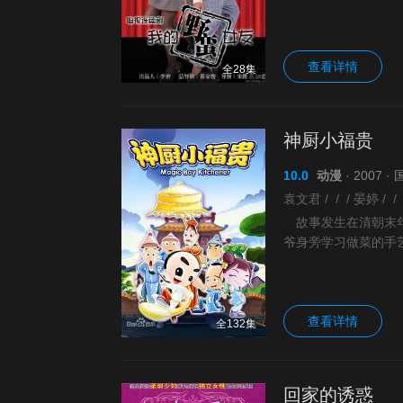
开。年轻有为的马英
查看详情
全28集
神厨小福贵
10.0
动漫
· 2007 ·
故事发生在清朝末年
爷身旁学习做菜的手
当成下毒的罪魁祸首
查看详情
全132集
回家的诱惑