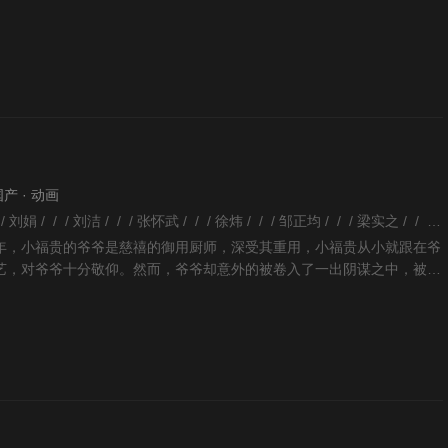
杰（张峻宁 饰）
 国产 · 动画
袁文君 / / / 晏婷 / / / 刘娟 / / / 刘洁 / / / 张怀武 / / / 徐炜 / / / 邹正均 / / / 梁实之 / / / 王娜 /
，小福贵的爷爷是慈禧的御用厨师，深受其重用，小福贵从小就跟在爷
艺，对爷爷十分敬仰。然而，爷爷却意外的被卷入了一出阴谋之中，被误
投入大牢秋后问斩。