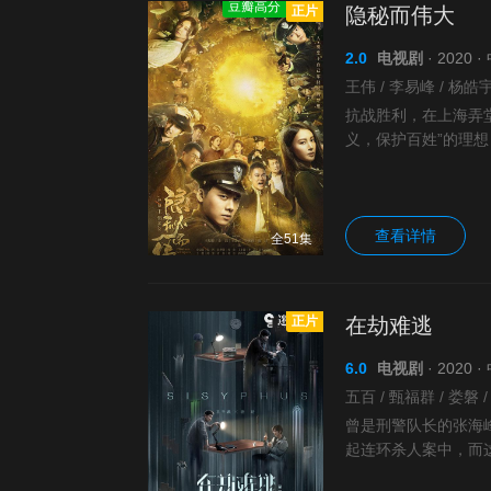
豆瓣高分
正片
隐秘而伟大
2.0
电视剧
· 2020 
抗战胜利，在上海弄
义，保护百姓”的理
局同僚的排挤打压，
查看详情
全51集
正片
在劫难逃
6.0
电视剧
· 2020
曾是刑警队长的张海
起连环杀人案中，而
凶案真相，还有层层叠