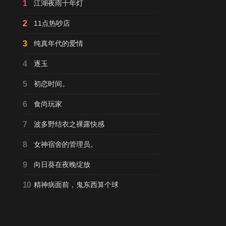
1
江湖夜雨十年灯
2
11点热吵店
3
纯真年代的爱情
4
逐玉
5
初恋时间。
6
食尚玩家
7
波多野结衣之裸露快感
8
女神宿舍的管理员。
9
向日葵在夜晚绽放
10
精神病面前，鬼东西算个球