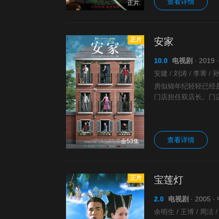
查看详情
正片
正片
安家
10.0
电视剧
· 201
房似锦年纪轻轻已经
门店担任双店长。门店
付手段卑鄙的对手。
查看详情
全53集
正片
宝莲灯
2.0
电视剧
· 2005