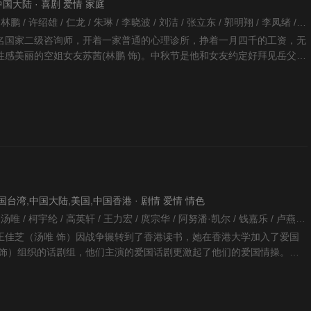
· 中国大陆 · 喜剧 爱情 家庭
李海蜀 / 徐峥 / 冯瓅 / 林鹏 / 许绍雄 / 仁龙 / 朱琳 / 李晓波 / 刘洁 / 张立东 / 郭明翔 / 李凤绪 / 周绍栋 / 苏茂洋 / 冉旭 /
一名国家二级咨询师，开着一家普通的心理诊所，挣着一月四千的工资，无
感美丽的空姐女友苏茜(林鹏 饰)。中秋节是他和女友约定好拜见岳父岳
束了对病人
· 中国台湾,中国大陆,美国,中国香港 · 剧情 爱情 情色
李安 / 陈冲 / 梁朝伟 / 汤唯 / 柯宇纶 / 高英轩 / 王力宏 / 庹宗华 / 阿努潘·凯尔 / 钱嘉乐 / 卢燕 / 刘洁 / 朱芷莹 / 樊光耀 / 苏岩 / 王琳 / 阮德锵 / 余娅 / 何赛飞 / 韦奕波 / 王侃 / 宋茹惠 / 竹下明子 /
王佳芝（汤唯 饰）因战争辗转到了香港读书，她在香港大学加入了爱国
 饰）组织的话剧组，他们主演的爱国话剧更激起了他们的爱国情操。当
的特务头子易先生（