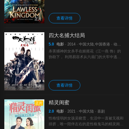
乐融融，空气却传来浓烈的血腥味道，三里之
外的城郊老宅，杀人凶案正在发生！四大名
捕.
查看详情
正片
四大名捕大结局
5.0
电影
· 2014 · 中国大陆,中国香港 · 动作 爱情 悬疑 武侠 古装
杀害捕神的女杀手在姬摇花（江一燕 饰）的
协助下， 利用易容术从六扇门的大牢中逃
脱。宋徽宗（苏有朋 饰）为此震怒不已，命
令六扇门尽快将其捉拿归案。冷血（邓超
饰）无法坐视不管，执意回到六扇门追查真
相，在
查看详情
正片
精灵闺蜜
正片
2.0
电影
· 2021 · 中国大陆 · 喜剧
性格懦弱的女孩吴晓雪，生活中一直被无视和
排挤，唯一陪伴左右的是性格鬼马的精灵闺蜜