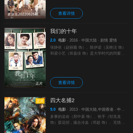
推进的设计，带你打开超有趣的恋爱
查看详情
更新至20220626期已完结
我们的十年
2.0
电影
· 2016 · 中国大陆 · 剧情 爱情
张静依（赵丽颖 饰）、陈伊诺（吴映洁 饰）
和梁小艺（班嘉佳 饰）是大学时代的同窗兼
好友，三个姑娘之间感情十分要好。温柔贤淑
弹得一手好钢琴的陈伊诺是校园里的校花级人
物，追求她的男生数不胜数，而个性大大咧
查看详情
正片
四大名捕2
正片
9.0
电影
· 2013 · 中国大陆,中国香港 · 中国大陆 中国香港 动作
多事的追命（郑中基 饰）、铁手（邹兆龙
饰）耍花招，撮合冷血（邓超 饰）、无情
（刘亦菲 饰）这对小情人，神侯府上下正其