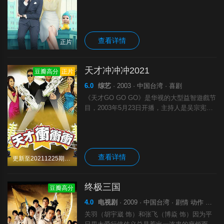
——闪闪。就在吴晓雪自暴自弃时，少女时期
的男神许招尘再次出现，让她对生活重燃希
望。闪闪出谋划策，助她逆风翻盘、迎“男”而
查看详情
正片
天才冲冲冲2021
豆瓣高分
正片
6.0
综艺
· 2003 · 中国台湾 · 喜剧
《天才GO GO GO》是华视的大型益智遊戲节
目，2003年5月23日开播，主持人是吴宗宪，
2004年3月19日停播。2004年3月26日《天才
GO GO GO》改版为《天才向前冲》，製作班
底不變。.
查看详情
更新至20211225期完结
终极三国
豆瓣高分
4.0
电视剧
· 2009 · 中国台湾 · 剧情 动作 科幻 冒险
关羽（胡宇崴 饰）和张飞（博焱 饰）因为平