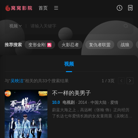
首页
视频
推荐搜索
变形金刚
火影忍者
复仇者联盟
战狼
热
视频
与“
吴映洁
”相关的共
33
个搜索结果
1 / 3页
不一样的美男子
10.0
电视剧
· 2014 · 中国大陆 · 爱情
蔚蓝大海之上，高远树（张翰 饰）正向经历
了长达七年爱情长跑的女友童雨晨（吴映洁
饰）求婚，谁知却突然遭遇了严重的撞船事
故。一同卷入事故的还有他们的好朋友何小歉
（范世琦 饰）、安逸飞（张云龙 饰）等人。