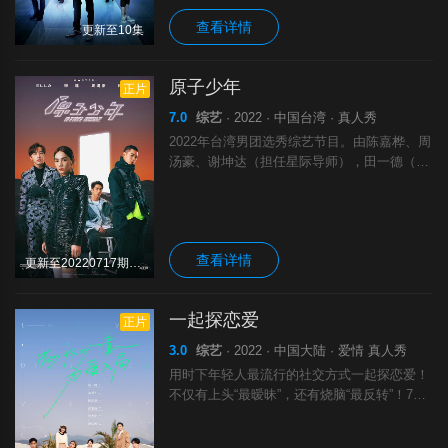
查看详情
更新至10集
原子少年
正片
7.0
综艺
· 2022 · 中国台湾 · 真人秀
2022年台湾男团选秀综艺节目。由陈嘉桦、周
汤豪、谢坤达（担任星际导师），田一德（担
任舞力导师）木木林苇妮（担任暖心学姐），
及何美联合主持（担任暖心小老师）。共有80
位参赛者，多数来自台湾，将选出2组
查看详情
更新至20220717期完结
一起探恋爱
正片
3.0
综艺
· 2022 · 中国大陆 · 爱情 真人秀
用时下年轻人最流行的社交方式一起探恋爱！
不仅有上头“最暧昧”，还有烧脑“最反转”！7组
单身男女生活在一起的15天，从虚拟到真实，
从游戏王者到爱情王者的进阶，还有双故事线