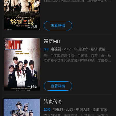
日里太爱行侠仗义总是惹出一连串的麻烦而屡
屡遭到退学，就在两人走投无路之际，一位名
为刘备（陈德修 饰）的男子出现在了他们的
面前，刘备说，他们有资格去上全国最好的
查看详情
全53集
霹雳MIT
3.0
电视剧
· 2008 · 中国台湾 · 剧情 爱情 悬疑 惊悚 恐怖
每一个学园都流传着一个传说，而关于百年私
立名校圣英学园的传说则有些神秘。传说每当
学校陷于危难之时，就会有一只英勇的队伍，
带着圣光降临在同学们面前，驱逐邪恶势力，
保卫校园。大家给这只队伍命名为“霹雳MI
查看详情
全16集
陆贞传奇
10.0
电视剧
· 2013 · 中国大陆 · 爱情 古装
南北朝时期，王朝变异，兵荒马乱，民不聊