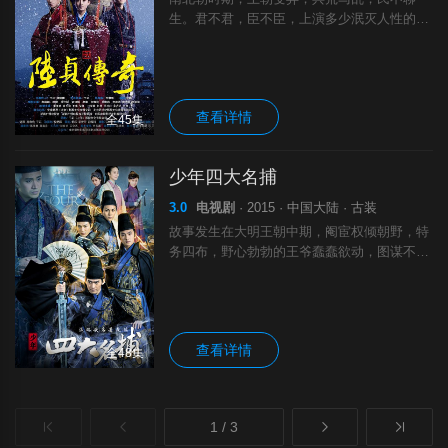
生。君不君，臣不臣，上演多少泯灭人性的乱
世惨剧。时北齐皇帝高欢暴卒，经过一番明争
暗斗，忠厚善良的常山王高演（乔任梁 饰）
终于在母亲娄皇后（刘雪华 饰）的经营下践
祚
查看详情
全45集
少年四大名捕
3.0
电视剧
· 2015 · 中国大陆 · 古装
故事发生在大明王朝中期，阉宦权倾朝野，特
务四布，野心勃勃的王爷蠢蠢欲动，图谋不
轨，更有四大凶徒为非作歹，闹得民不聊生。
话说当年神侯府总管诸葛正我（黄文豪 饰）
将四大凶徒唐仇（周牧茵 饰）、屠晚（马文
龙
查看详情
全48集
1 / 3