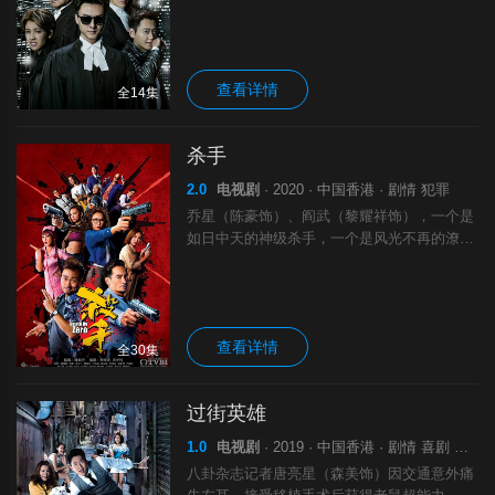
温饱，反而遭到压榨和剥削，幸而，在浊世之
中，仍有人挺身而出，为这群可怜人仗义执
言，他就是盲侠大律师。承接上一季，绰号
盲.
查看详情
全14集
杀手
2.0
电视剧
· 2020 · 中国香港 · 剧情 犯罪
乔星（陈豪饰）、阎武（黎耀祥饰），一个是
如日中天的神级杀手，一个是风光不再的潦倒
杀手。两人却有着共同的敌人，联手复仇令他
们结下不解之缘。 “杀手猎人”的出现却威胁著
整个杀手界。杀手、清道夫、经理人悉数
查看详情
全30集
过街英雄
1.0
电视剧
· 2019 · 中国香港 · 剧情 喜剧 爱情
八卦杂志记者唐亮星（森美饰）因交通意外痛