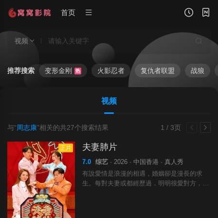
首页
视频
推荐搜索
变形金刚
火影忍者
复仇者联盟
战狼
热
视频
与“
周志康
”相关的共
27
个搜索结果
1 / 3页
夫妻肺片
正片
7.0
综艺
· 2026 · 中国香港 · 真人秀
有說愛情是浪漫的相遇，婚姻卻是漫長的求
生。每對夫妻或都經歷過，明明很愛對方，卻
會為了生活瑣碎事而生氣；男人覺得女人無理
取鬧，女人又感到男人無動於衷。其實雙方也
沒有錯……蕭正楠、曹永廉、車婉婉、吳若希