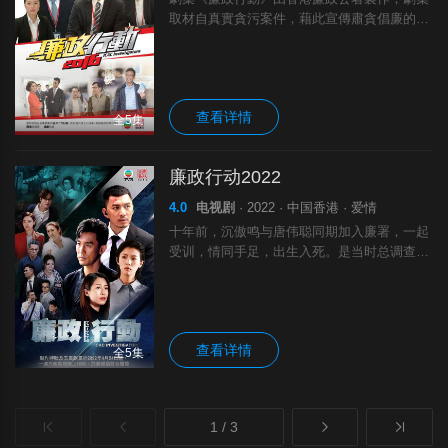
取材自真實貪污案件，藉此宣傳肅貪倡廉的訊
息，鞏固公眾的廉潔誠信意識。(四月十六日
播放三十分钟制作特辑，正片自四月二十三日
起逢星期六晚上八時半翡翠台播放)劇情..
查看详情
全5集
廉政行动2022
4.0
电视剧
· 2022 · 中国香港 · 爱情
十年前，沉傲鸣与唐伟聪同期加入廉署，一起
受训，情同手足，出生入死。是当时总调查主
任冰姐的得力助手。沉傲鸣聪明机智，办事效
率极高；唐伟聪守纪尽责、心思谨密，二人是
最佳拍档。一日，二人跟踪一名疑犯时，意.
查看详情
全5集
1 / 3