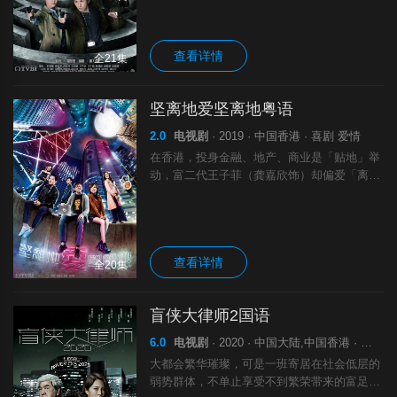
的时刻。徒心平（钱嘉乐 饰）是拆局专家中
的领导人物，在他的带领之下，精通网络的麦
查看详情
全21集
坚离地爱坚离地粤语
2.0
电视剧
· 2019 · 中国香港 · 喜剧 爱情
在香港，投身金融、地产、商业是「贴地」举
动，富二代王子菲（龚嘉欣饰）却偏爱「离
地」，与好友许正伟（陈智燊饰）开设初创科
技公司。一次网络骇客事件让子菲见识到IT奇
才丁信希（张振朗饰）的厉害，邀他加入公司
查看详情
全20集
盲侠大律师2国语
6.0
电视剧
· 2020 · 中国大陆,中国香港 · 剧情
大都会繁华璀璨，可是一班寄居在社会低层的
弱势群体，不单止享受不到繁荣带来的富足和