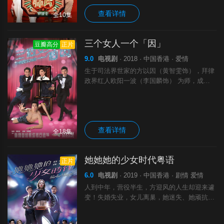
化
查看详情
全10集
三个女人一个「因」
豆瓣高分
正片
9.0
电视剧
· 2018 · 中国香港 · 爱情
生于司法界世家的方以因（黄智雯饰），拜律
政界红人欧阳一波（李国麟饰） 为师，成绩
出众，但学满师后却倒戈相向转做执业大律
师，经常与师傅在庭上针锋相对。以因一直隐
瞒自己有多重人格问题，次人格是狂野玩家菠
萝
查看详情
全18集
她她她的少女时代粤语
正片
6.0
电视剧
· 2019 · 中国香港 · 剧情 爱情
人到中年，营役半生，方迎风的人生却迎来遽
变！失婚失业，女儿离巢，她迷失、她顽抗，
却体力衰退、与社会脱节。身为别人的女儿、
老婆、老妈，她却忘了少女时代，也曾是个热