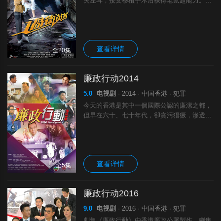
失左耳，接受移植手术后获得老鼠超能力。亮
星为功利造假新闻，与满腔正义的女警宋凯甄
（黄翠如饰）发生冲突而双双失业。凯甄得舅
父明君毅（张国强饰）鼓励，转当私家侦探。
查看详情
全20集
廉政行动2014
5.0
电视剧
· 2014 · 中国香港 · 犯罪
今天的香港是其中一個國際公認的廉潔之都，
但早在六十、七十年代，卻貪污猖獗，滲透社
會各個階層，行賄、受賄的不法行為成為生活
一部份，民不聊生！直至1974年廉政公署成
立，才出現大逆轉！秉承「肅貪倡廉」的.
查看详情
全5集
廉政行动2016
9.0
电视剧
· 2016 · 中国香港 · 犯罪
劇集《廉政行動》由香港廉政公署製作，劇集