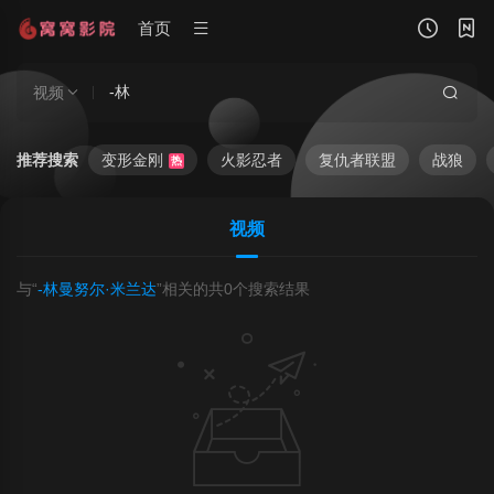
首页
视频
推荐搜索
变形金刚
火影忍者
复仇者联盟
战狼
热
视频
与“
-林曼努尔·米兰达
”相关的共
0
个搜索结果