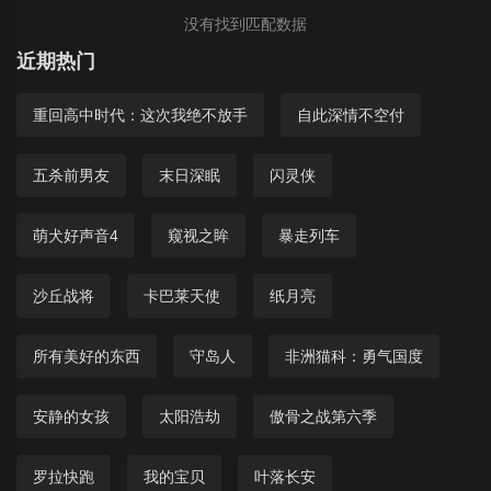
没有找到匹配数据
近期热门
重回高中时代：这次我绝不放手
自此深情不空付
五杀前男友
末日深眠
闪灵侠
萌犬好声音4
窥视之眸
暴走列车
沙丘战将
卡巴莱天使
纸月亮
所有美好的东西
守岛人
非洲猫科：勇气国度
安静的女孩
太阳浩劫
傲骨之战第六季
罗拉快跑
我的宝贝
叶落长安