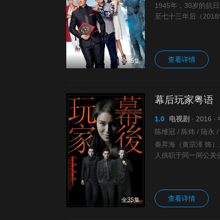
1945年，30岁的
至七十三年后（201
的儿子贺和平（姜大
查看详情
全35集
幕后玩家粤语
1.0
电视剧
· 2016 
秦昇海（黄宗泽 饰）
人供职于同一间公关
划也不尽相同，但三
查看详情
全35集