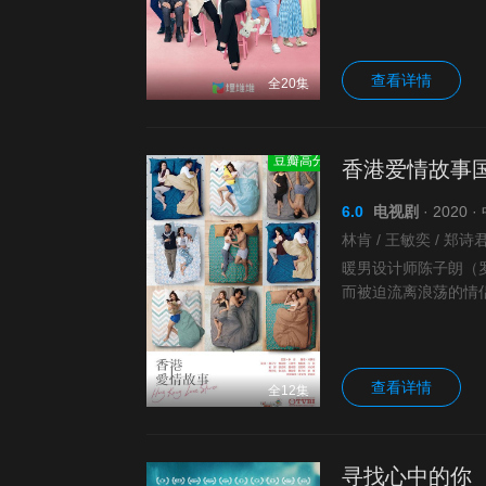
彤父威逼利诱迎保守
查看详情
全20集
豆瓣高分
香港爱情故事
6.0
电视剧
· 2020 
暖男设计师陈子朗（
而被迫流离浪荡的情
摄影师子欣沉沦于艺
查看详情
全12集
寻找心中的你