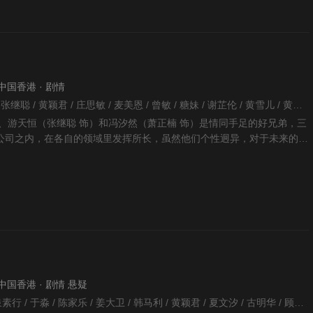
· 中国香港 · 剧情
陈维冠 / 陈炜 / 陆永 / 张继聪 / 黄颖君 / 庄思敏 / 麦美恩 / 曾敏 / 糖妹 / 谢芷伦 / 黄雪儿 / 黄宗泽 / 陈珈颖 / 赵璧渝 / 区霭玲 / 吴珮如 / 卢峻峯 / 张诗欣 / 龚嘉欣 / 黄翠如 / 李嘉 / 萧正楠 / 叶凯茵 / 黄文意 / 潘志文 / 宋熙年 / 邓佩仪 / 李旻芳 / 焦浩轩 / 陈浚霆 / 张雪莹 / 伍富桥 / 刘佩玥 / 杨嘉欣 / 招浩明 / 王卓淇 / 李天纵 / 骆胤鸣 / 何艳娟 / 黄恺怡 /
、游天恒（张继聪 饰）和冯汐然（萧正楠 饰）是情同手足的好兄弟，三
公司之内，在各自的领域里发挥所长，虽然他们个性迥异，对于未来的规
人之间的友谊依
 · 中国香港 · 剧情 悬疑
王心慰 / 陈筱玲 / 和泉素行 / 于淼 / 陈家乐 / 姜大卫 / 韩马利 / 黄颖君 / 夏文汐 / 古明华 / 顾冠忠 / 曾伟权 / 江欣燕 / 黄建东 / 黄祥兴 / 冯素波 / 利颖怡 / 糖妹 / 李日升 / 王俊棠 / 许碧姬 / 袁洁仪 / 鲁振顺 / 黎耀祥 / 陈志健 / 区霭玲 / 林夏薇 / 黄柏文 / 黎诺懿 / 张诗欣 / 彭怀安 / 陈山聪 / 杜大伟 / 炜烈 / 马海伦 / 张明伟 / 文雪儿 / 袁镇业 / 杨埕 / 张美妮 / 陈荣峻 / 杨卓娜 / 吴嘉仪 / 吴香伦 / 汤洛雯 / 关伟伦 / 焦浩轩 / 周梓盈 / 张智轩 / 刘思希 / 刘嘉琪 / 萧凯欣 / 杨嘉欣 / 莫家淦 / 程皓 / 莫伟文 / 翟锋 / 何绮云 / 吴沚默 / 姚浩政 / 关浩扬 / 谭永浩 / 郑健乐 / 罗颂欣 /