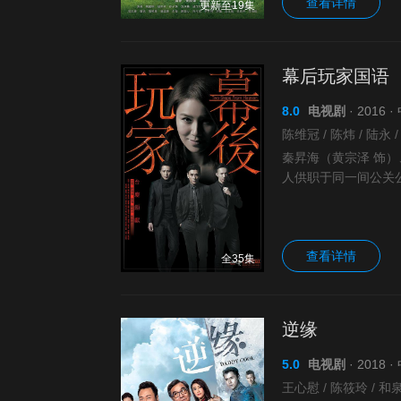
查看详情
更新至19集
幕后玩家国语
8.0
电视剧
· 2016 
秦昇海（黄宗泽 饰）
人供职于同一间公关
划也不尽相同，但三
查看详情
全35集
逆缘
5.0
电视剧
· 2018