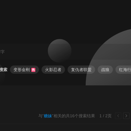
搜索
变形金刚
火影忍者
复仇者联盟
战狼
红海
热
与“
糖妹
”相关的共
16
个搜索结果
1 / 2页