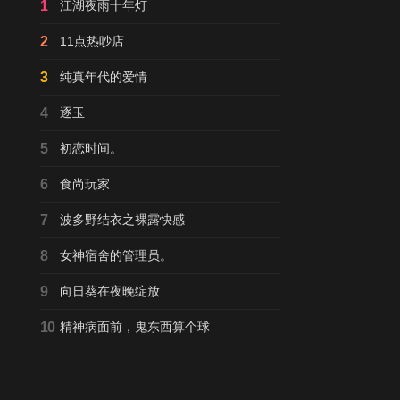
1
江湖夜雨十年灯
2
11点热吵店
3
纯真年代的爱情
4
逐玉
5
初恋时间。
6
食尚玩家
7
波多野结衣之裸露快感
8
女神宿舍的管理员。
9
向日葵在夜晚绽放
10
精神病面前，鬼东西算个球