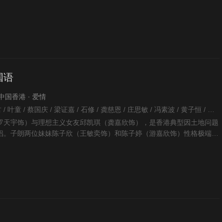
秘密及照顾彤，他
国语
· 中国香港 · 爱情
林肯 / 王敏奕 / 郑诗君 / 叶童 / 蔡国庆 / 梁证嘉 / 石修 / 龚慈恩 / 庄思敏 / 冯素波 / 黄子恒 / 利颖怡 / 曾健明 / 糖妹 / 曾淑雅 / 王宜华 / 白彪 / 蒋家旻 / 区霭玲 / 吴珮如 / 黄嘉乐 / 苏丽明 / 杨证桦 / 区轩玮 / 秦启维 / 徐玟晴 / 尹诗沛 / 张诗欣 / 龚嘉欣 / 许思敏 / 祝文君 / 袁镇业 / 刘温馨 / 林景程 / 陈贝儿 / 周丽欣 / 菊梓乔 / 麦皓儿 / 罗天宇 / 莫家淦 / 魏惠文 / 丁乐锶 / 谢东闵 / 游嘉欣 / 刘子硕 / 游莨维 / 崔锦棠 / 唐嘉麟 / 曾慧云 / 沈可欣 / 彭翔翎 / 莫伟文 / 黄梓玮 / 钟雪莹 /
罗天宇饰）与理想主义女友邱凯琪（龚嘉欣饰），是香港典型因土地问题
侣。子朗两位妹妹陈子欣（王敏奕饰）和陈子婷（游嘉欣饰）性格极端，
术家纪家希（谢东闵