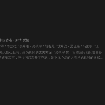
 · 中国香港 · 剧情 爱情
欧冠瑛 / 陈维冠 / 张智霖 / 陈法拉 / 吴卓羲 / 吴镇宇 / 胡杏儿 / 沈卓盈 / 梁证嘉 / 马国明 / 江美仪 / 古明华 / 孙慧雪 / 冯康宁 / 曾敏 / 黄子恒 / 糖妹 / 胡定欣 / 李伟健 / 单立文 / 朱晨丽 / 林芊妤 / 林欣彤 / 陈嘉仪 / 陈珈颖 / 郑耀轩 / 黄嘉乐 / 陈敏之 / 傅嘉莉 / 梁靖琪 / 夏竹欣 / 杨潮凯 / 岑丽香 / 罗子溢 / 周志文 / 李雪莹 / 郑健乐 /
患先天性心脏病，身为机师的丈夫亦琛（吴镇宇 饰）辞职后陪她到世界各
情逐渐加重，苏怡悄然离开了亦琛，她不愿心爱的人看见她死时的惨状。
（米雪 饰）