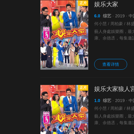
正片
娱乐大家
6.0
综艺
· 2019 ·
藝人身處娛樂圈，最
康、余德丞，每集邀
題演出趣劇，以及坊
查看详情
更新至16期
正片
娱乐大家狼人
1.0
综艺
· 2019 ·
藝人身處娛樂圈，最
康、余德丞，每集邀
題演出趣劇，以及坊