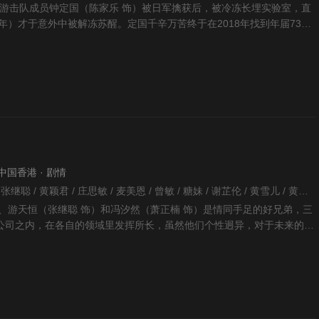
抗日游击队成员钟定国（陈家乐 饰）被日军擒获后，被冷冻长埋实验室，直
8年）才于意外中被解冻苏醒。定国千辛万苦终于在2018年找到年届73岁
卫
· 中国香港 · 剧情
陈维冠 / 陈炜 / 陆永 / 张继聪 / 黄颖君 / 庄思敏 / 麦美恩 / 曾敏 / 糖妹 / 谢芷伦 / 黄雪儿 / 黄宗泽 / 陈珈颖 / 赵璧渝 / 区霭玲 / 吴珮如 / 卢峻峯 / 张诗欣 / 龚嘉欣 / 黄翠如 / 李嘉 / 萧正楠 / 叶凯茵 / 黄文意 / 潘志文 / 宋熙年 / 邓佩仪 / 李旻芳 / 焦浩轩 / 陈浚霆 / 张雪莹 / 伍富桥 / 刘佩玥 / 杨嘉欣 / 招浩明 / 王卓淇 / 李天纵 / 骆胤鸣 / 何艳娟 / 黄恺怡 /
、游天恒（张继聪 饰）和冯汐然（萧正楠 饰）是情同手足的好兄弟，三
公司之内，在各自的领域里发挥所长，虽然他们个性迥异，对于未来的规
人之间的友谊依