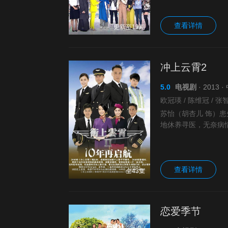
查看详情
更新至19期
冲上云霄2
5.0
电视剧
· 2013
苏怡（胡杏儿 饰）
地休养寻医，无奈病
亦琛留在英国Manna
查看详情
全43集
恋爱季节