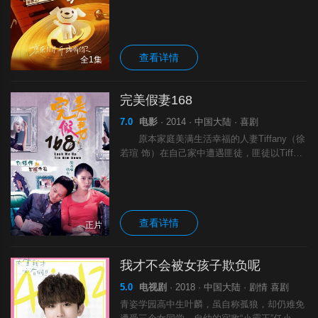
查看详情
全1集
完美假妻168
7.0
电影
· 2014 · 中国大陆 · 喜剧
原本家庭美满生活幸福的人妻Tiffany（徐
若瑄 饰）在自己家中遭遇匪徒，匪徒以Tiffan
y的丈夫被绑架的视频要求Tiffany与之假扮168
小时夫妻，Tiffany却在与歹徒斗智斗勇，努力
寻找解救丈夫线索的过程中发现了很多自己从
来都不知道的往事和真相……
查看详情
正片
我才不会被女孩子欺负呢
5.0
电视剧
· 2018 · 中国大陆 · 剧情 喜剧
青姿学园高中生叶麟，虽自称孤狼，却仍难免