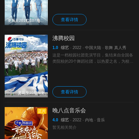
宾沉浸式参与其中，亲身体验天坛职业、以综
艺节目的轻巧趣味形式为数百年底蕴天坛文化
查看详情
更新至20191107期完结
沸腾校园
1.0
综艺
· 2022 · 中国大陆 · 歌舞 真人秀
这是一档校园社团竞演节目，集结来自全国各
类院校的20个舞蹈社团，以热爱之名，为校而
战，争夺《沸腾校园》年度最强社团称号，共
同演绎一场场青春张扬的热血对抗。让我们一
起沸腾，热爱永不毕业！
查看详情
更新至10期加更
晚八点音乐会
正片
4.0
综艺
· 2022 · 内地 · 音乐
暂无相关简介