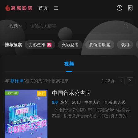
首页
视频
推荐搜索
变形金刚
火影忍者
复仇者联盟
战狼
热
视频
与“
蔡徐坤
”相关的共
23
个搜索结果
1 / 2页
中国音乐公告牌
正片
9.0
综艺
· 2018 · 中国大陆 · 音乐 真人秀
《中国音乐公告牌》节目每期邀请6-8位嘉宾
不等，以音乐舞台为依托，打歌+真人秀的形
式结合，推陈出新，为华语音乐市场发行新歌
的艺人提供一个展现自我的全新平台。《中国
音乐公告牌》由总监制姜滨、总导演陈刚.