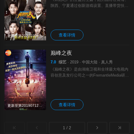
陕西、宁夏通过创新游戏设置、直播带货扶贫
等新形式，展现黄河流域作为生态屏障、经济
发展、脱贫攻坚关键区域的重要地位，描绘黄
河生态经济带城市“文化之美”。
查看详情
更新至第20210108期完结
巅峰之夜
7.0
综艺
· 2019 · 中国大陆 · 真人秀
《巅峰之夜》是由湖南卫视和全球最大电视内
容创意及发行公司之一的FremantleMedia研发
和筹备重磅推出的全球文化创意竞技表演秀，
节目巅峰推荐人王祖蓝，巅峰见证官谢娜、李
玟、邬君梅、大卫·福斯特，
查看详情
更新至第20190712期完结
1 / 2