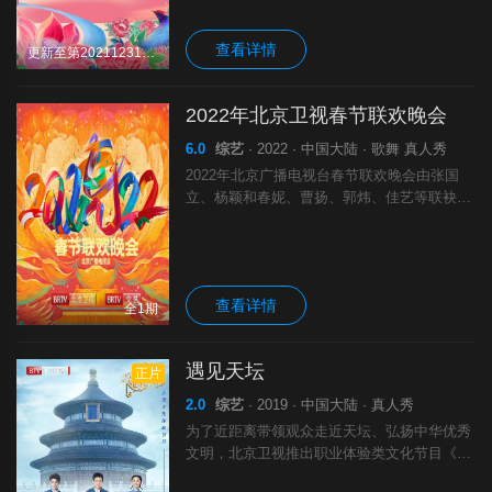
查看详情
更新至第20211231期完结
2022年北京卫视春节联欢晚会
6.0
综艺
· 2022 · 中国大陆 · 歌舞 真人秀
2022年北京广播电视台春节联欢晚会由张国
立、杨颖和春妮、曹扬、郭炜、佳艺等联袂主
持，于2022年2月1日19:30，在BRTV北京卫
视、BRTV文艺频道同步播出 。
查看详情
全1期
遇见天坛
正片
2.0
综艺
· 2019 · 中国大陆 · 真人秀
为了近距离带领观众走近天坛、弘扬中华优秀
文明，北京卫视推出职业体验类文化节目《遇
见天坛》，以天坛为创意主题核心，让更多嘉