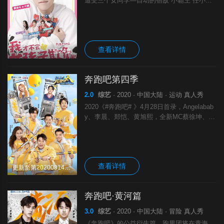
遭受三个女同学—自幼的宿敌“小霸王”任小
芹、 严厉美貌的班长舒莎、 转学过来的女子
偶像团体成员艾蜜儿的“欺负”的日常。与此同
时，充满了友情的校园生活中，叶麟为达
查看详情
全24集
奔跑吧第四季
2.0
综艺
· 2020 · 中国大陆 · 运动 真人秀
2020《#奔跑吧# 》4月28日首录，Angelabab
y、李晨、郑恺、黄旭熙，全新MC蔡徐坤、沙
溢、郭麒麟。
查看详情
更新至第20200814期完结
奔跑吧·黄河篇
3.0
综艺
· 2020 · 中国大陆 · 冒险 真人秀
《奔跑吧》的公益衍生篇，跑男团将在青海、