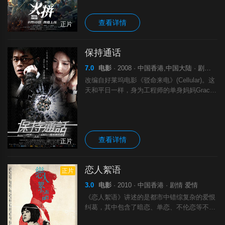
到的线索却令郑志斌心头一紧。原来，悍
查看详情
正片
保持通话
7.0
电影
· 2008 · 中国香港,中国大陆 · 剧情 动作
改编自好莱坞电影《驳命来电》(Cellular)。这
天和平日一样，身为工程师的单身妈妈Grace
（徐熙媛 饰）拼命工作几乎通宵，次日送女
儿婷婷上学。途中被霍德能（刘烨 饰）故意
猛撞车身，Grace当.
查看详情
正片
恋人絮语
正片
3.0
电影
· 2010 · 中国香港 · 剧情 爱情
《恋人絮语》讲述的是都市中错综复杂的爱恨
纠葛，其中包含了暗恋、单恋、不伦恋等不同
形态爱情。阿磊（陈奕迅 饰）和阿琪（范晓