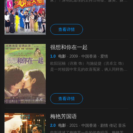
家」！深明此道理的主持汪明荃、森美、蘇永
康、余德丞，每集邀請「娛樂家族」成員大玩
爆笑遊戲、進行艱難任務，還有藝員根據該集
主題演出趣劇，以及坊眾帶來不同範疇的表演
查看详情
更新至19期
很想和你在一起
1.0
电影
· 2009 · 中国香港 · 爱情
欧阳冠楠（诗雅 饰）与施徒捷（洪卓立 饰）
是一对校园中常见的欢喜冤家，俩人同样热爱
摄影，性格也同样争强好胜，彼此吸引却总是
以斗嘴作为相处方式。虽然吵闹不断，但两个
青葱少年的爱情仍在潜滋暗长，在后山彩虹
查看详情
正片
梅艳芳国语
2.0
电影
· 2021 · 中国香港 · 剧情 传记 音乐
电影讲述了梅艳芳一生的传奇经历。梅艳芳