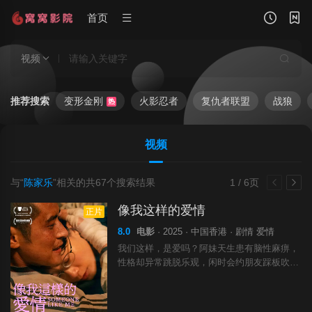
首页
视频
推荐搜索
变形金刚
火影忍者
复仇者联盟
战狼
热
视频
与“
陈家乐
”相关的共
67
个搜索结果
1 / 6页
像我这样的爱情
正片
8.0
电影
· 2025 · 中国香港 · 剧情 爱情
我们这样，是爱吗？阿妹天生患有脑性麻痹，
性格却异常跳脱乐观，闲时会约朋友踩板吹
水，画画作乐，二十多年来一直努力不被身体
耽误。可是过度保护的母亲坚决安排她进行子
宫切除手术，阿妹努力建立的生活再次失去平