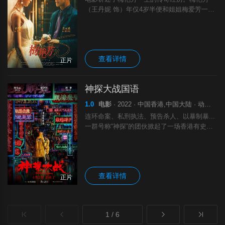
（王丹妮 饰）年仅4岁半便和姐姐梅爱芳一起
登台卖唱，养家糊口。19岁参加华星唱片举办
的第一届新秀歌唱大赛，获得冠军，从此同舞
台结下不解之缘，凭借敬业的精神和过人的
查看详情
正片
神探大战国语
1.0
电影
· 2022 · 中国香港,中国大陆 · 动作 犯罪 悬疑
连环命案、私刑执法、预告杀人、以暴制暴...
一群号称“神探”的团伙掀起了一场香港有史以
来最邪恶的犯罪！患有精神疾病的“癫佬神
探”李俊（刘青云 饰）为查真凶独闯犯罪现
场！以“神探夫妇”陈仪（蔡卓妍 饰）
查看详情
正片
1 / 6