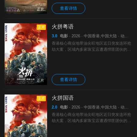
衡
查看详情
正片
火拼粤语
正片
3.0
电影
· 2026 · 中国香港,中国大陆 · 动作 犯罪
香港核心商业地带油尖旺地区近日突发连环抢
劫大案，区域内多家珠宝店遭遇悍匪团伙的洗
劫！奉命执行任务的冲锋队Car 3在组长郑志
斌（方中信 饰）的带领下一路追击，但查探
到的线索却令郑志斌心头一紧。原来，悍
查看详情
正片
火拼国语
正片
2.0
电影
· 2026 · 中国香港,中国大陆 · 动作 犯罪
香港核心商业地带油尖旺地区近日突发连环抢
劫大案，区域内多家珠宝店遭遇悍匪团伙的洗
劫！奉命执行任务的冲锋队Car 3在组长郑志
斌（方中信 饰）的带领下一路追击，但查探