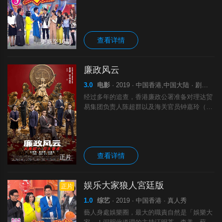
康、余德丞，每集邀請「娛樂家族」成員大玩
爆笑遊戲、進行艱難任務，還有藝員根據該集
主題演出趣劇，以及坊眾帶來不同範疇的表演
查看详情
更新至16期
廉政风云
3.0
电影
· 2019 · 中国香港,中国大陆 · 剧情 犯罪 悬疑
经过多年的追查，香港廉政公署准备对理达贸
易集团负责人陈超群以及海关官员钟嘉玲（袁
咏仪 饰）就非法内销行贿行为进行起诉。可
是在开庭前夕，作为举报人和证人的理达的前
任财务总监许植尧（张家辉 饰）临时改变出
查看详情
正片
娱乐大家狼人宮廷版
正片
1.0
综艺
· 2019 · 中国香港 · 真人秀
藝人身處娛樂圈，最大的職責自然是「娛樂大