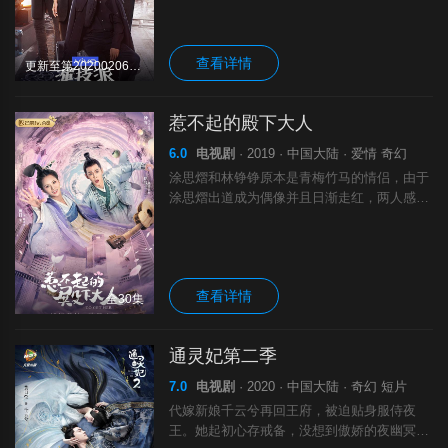
有观众基础）中甄选出16名演员，于正亲自撰
写剧本，吴镇宇、张静初、张颂文三位表
查看详情
更新至第20200206期完结
惹不起的殿下大人
6.0
电视剧
· 2019 · 中国大陆 · 爱情 奇幻
涂思熠和林铮铮原本是青梅竹马的情侣，由于
涂思熠出道成为偶像并且日渐走红，两人感情
出现间隙。 涂思熠代言古风游戏，却意外被
困游戏中，成了游戏男主三王子。为了拯救男
友，林铮铮作为玩家进入游戏里，竟发现自己
查看详情
全30集
通灵妃第二季
7.0
电视剧
· 2020 · 中国大陆 · 奇幻 短片
代嫁新娘千云兮再回王府，被迫贴身服侍夜
王。她起初心存戒备，没想到傲娇的夜幽冥居