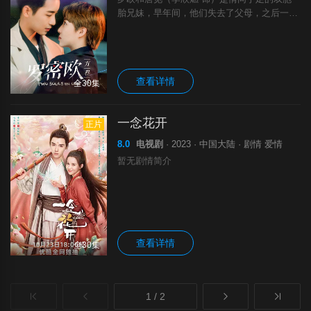
胎兄妹，早年间，他们失去了父母，之后一直
过着相依为命的生活。拥有英俊外表的罗欧被
星探发掘，走进了演艺圈，没想到一炮而红成
为了大明星，而唐觅在哥哥的星光照耀之下则
查看详情
全30集
一念花开
正片
8.0
电视剧
· 2023 · 中国大陆 · 剧情 爱情
暂无剧情简介
查看详情
全30集
1 / 2