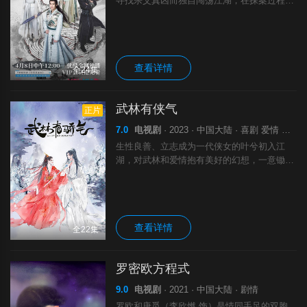
寻找杀父真凶而独自闯荡江湖，在探案过程
中，结识了好友和挚爱的故事。
查看详情
全24集
武林有侠气
正片
7.0
电视剧
· 2023 · 中国大陆 · 喜剧 爱情 古装
生性良善、立志成为一代侠女的叶兮初入江
湖，对武林和爱情抱有美好的幻想，一意锄强
扶弱，却不懂人心险恶，竟一再遭遇利用、欺
骗和背叛，甚至于被自己信任的“大侠”、以为
可以相携仗剑天下的“良人”出卖，名声尽毁
查看详情
全22集
罗密欧方程式
9.0
电视剧
· 2021 · 中国大陆 · 剧情
罗欧和唐觅（李欣燃 饰）是情同手足的双胞