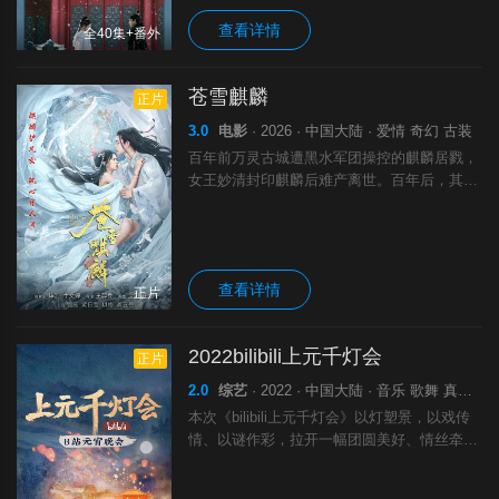
查看详情
全40集+番外
苍雪麒麟
正片
3.0
电影
· 2026 · 中国大陆 · 爱情 奇幻 古装
百年前万灵古城遭黑水军团操控的麒麟居戮，
女王妙清封印麒麟后难产离世。百年后，其遗
孤苍雪貌丑家贫，在忠义堂备受排挤，暗恋陌
千禾，机缘下救了龙族皇子诺，获三个愿望。
随着假公主阴谋、麒麟解封，古城再起危机，
查看详情
正片
2022bilibili上元千灯会
正片
2.0
综艺
· 2022 · 中国大陆 · 音乐 歌舞 真人秀
本次《bilibili上元千灯会》以灯塑景，以戏传
情、以谜作彩，拉开一幅团圆美好、情丝牵绕
的上元图景。整场节目以寻找鳌山灯为主线。
鳌山灯是古时元宵灯会的大型灯彩，其规模气