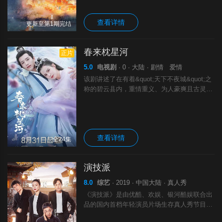
势堪比的楼宇殿堂，可谓灯族之王
查看详情
更新至第1期完结
春来枕星河
正片
5.0
电视剧
· 0 · 大陆 · 剧情 爱情
该剧讲述了在有着&quot;天下不夜城&quot;之
称的碧云县内，重情重义、为人豪爽且古灵精
怪的阿梵与英俊潇洒、能文善武的枢密使陶君
然在相爱相杀的欢乐日常中，经历了一系列波
澜诡谲的人生际遇，最终认清自
查看详情
全24集
演技派
8.0
综艺
· 2019 · 中国大陆 · 真人秀
《演技派》是由优酷、欢娱、银河酷娱联合出
品的国内首档年轻演员片场生存真人秀节目。
从30个青年演员（大部分曾出演过男女主角、