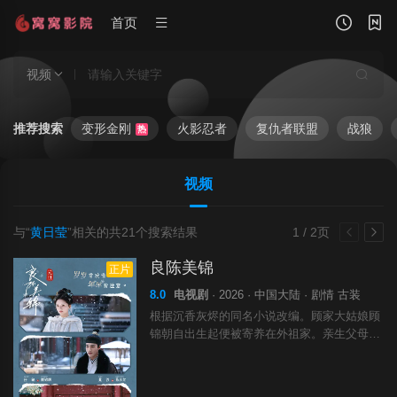
首页
视频
推荐搜索
变形金刚
火影忍者
复仇者联盟
战狼
热
视频
与“
黄日莹
”相关的共
21
个搜索结果
1 / 2页
良陈美锦
正片
8.0
电视剧
· 2026 · 中国大陆 · 剧情 古装
根据沉香灰烬的同名小说改编。顾家大姑娘顾
锦朝自出生起便被寄养在外祖家。亲生父母的
忽视、外祖母的宠爱，让顾锦朝开启了自己肆
无忌惮的人生。回到顾家后，顾锦朝始终亮着
利爪，应对各种人与事，与一般闺阁女子颇为