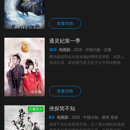
然对她花式宠溺，百般呵护，甚至暴露出绝世
醋王的本性！ 两人情感直线升温，然而，一
个神秘男子却在暗中窥探，妄图伺机而动……
查看详情
全72集
通灵妃第一季
10.0
电视剧
· 2019 · 中国大陆 · 古装
腾讯根据同名动漫改编的网络竖屏剧，由真人
演员出演，讲述霸气夜王妃千云兮和冷酷帅气
夜王爷夜幽冥的故事。
查看详情
全52集
侠探简不知
豆瓣高分
8.0
电视剧
· 2020 · 中国大陆 · 爱情 悬疑 武侠 古装
讲述了失忆侠探简不知，为了查出神机谷真相