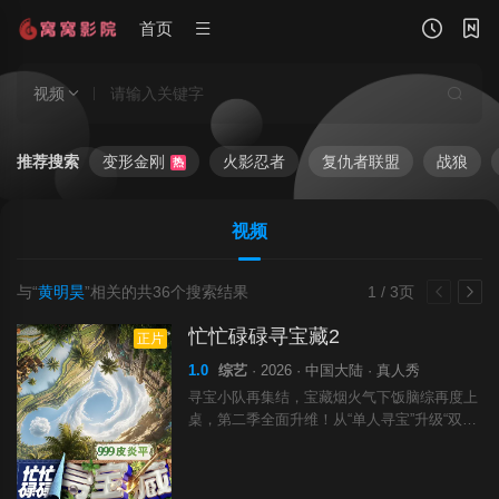
首页
视频
推荐搜索
变形金刚
火影忍者
复仇者联盟
战狼
热
视频
与“
黄明昊
”相关的共
36
个搜索结果
1 / 3页
忙忙碌碌寻宝藏2
正片
1.0
综艺
· 2026 · 中国大陆 · 真人秀
寻宝小队再集结，宝藏烟火气下饭脑综再度上
桌，第二季全面升维！从“单人寻宝”升级“双人
寻宝模式”，换乘不同搭档双强组队，化学反
应拉满，碰撞全新火花！寻宝地升级——入
驻“治愈系海岛渔村”，开启三次三天两夜