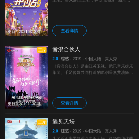
呈现开店0-1的全过程，并以“影视IP+新消
费”驱动为创新，致力于推动文化产业融合创
新与跨界发展。《我想开个店》第一季由郭京
飞、吴昕、吴宣仪、黄明昊、李响5位明
查看详情
更新至20210313期完结
音浪合伙人
正片
2.0
综艺
· 2019 · 中国大陆 · 真人秀
《音浪合伙人》是由江苏卫视、腾讯音乐娱乐
集团、千足传媒共同打造的原创星素共演舞台
真人秀，苏有朋、薛之谦、王嘉尔、周笔畅、
胡彦斌、欧阳娜娜等明星作为音浪召集人加盟
节目，他们将和300位合伙人组成3组音浪
查看详情
更新至20191130期完结
遇见天坛
正片
2.0
综艺
· 2019 · 中国大陆 · 真人秀
为了近距离带领观众走近天坛、弘扬中华优秀