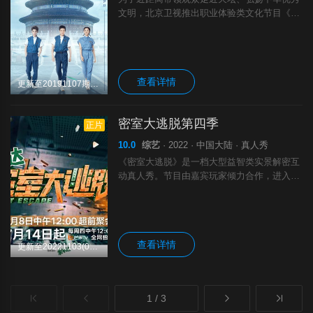
文明，北京卫视推出职业体验类文化节目《遇
见天坛》，以天坛为创意主题核心，让更多嘉
宾沉浸式参与其中，亲身体验天坛职业、以综
艺节目的轻巧趣味形式为数百年底蕴天坛文化
查看详情
更新至20191107期完结
密室大逃脱第四季
正片
10.0
综艺
· 2022 · 中国大陆 · 真人秀
《密室大逃脱》是一档大型益智类实景解密互
动真人秀。节目由嘉宾玩家倾力合作，进入不
同主题故事置景内的“密室“演播室，全未知、
不限时，每一期通过不同的角色扮演，与节目
中的素人嘉宾进行益智力、创造力、决策力
查看详情
更新至20221103(0713体验版2)
1 / 3