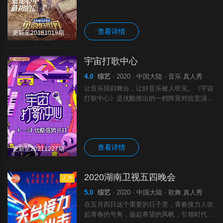
下的任务比拼，以平原、废城、丛林、仓库、
港口、沙漠等为背景，在野外的环境下，嘉宾
查看详情
更新至20181019期完结
宇宙打歌中心
4.0
综艺
· 2020 · 中国大陆 · 音乐 真人秀
让音乐回归舞台，让好音乐被人听见。《宇宙
打歌中心》是优酷推出的一档阵营对抗竞演音
乐节目，每期六组歌手携新歌组队发起冲击，
正面争夺豪华推荐资源，唤醒歌迷热血，一切
让舞台说话！
查看详情
更新至20211227期下完结
2020湖南卫视五四晚会
正片
5.0
综艺
· 2020 · 中国大陆 · 歌舞 真人秀
在五月四日这个重要的日子里，青春接力人吹
起青春的号角，扬起希望的风帆，引领时代的