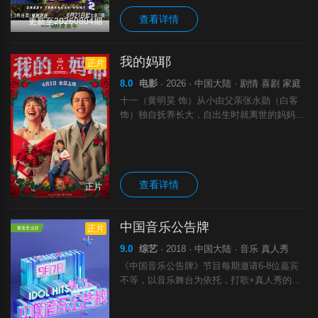
查看详情
更新至20260804期
我的妈耶
正片
8.0
电影
· 2026 · 中国大陆 · 剧情 喜剧 家庭
十一（黄明昊 饰）从小由父亲张永勋（白客
饰）独自抚养长大，自出生时就离世的妈妈东
玉（马思纯 饰）对于他而言则是陌生人般的
存在。处于青春叛逆期的十一，在自己18岁生
日这天意外发现了一本「妈妈的日记」。
查看详情
正片
中国音乐公告牌
正片
9.0
综艺
· 2018 · 中国大陆 · 音乐 真人秀
《中国音乐公告牌》节目每期邀请6-8位嘉宾
不等，以音乐舞台为依托，打歌+真人秀的形
式结合，推陈出新，为华语音乐市场发行新歌
的艺人提供一个展现自我的全新平台。《中国