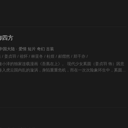
御四方
 · 中国大陆 · 爱情 短片 奇幻 古装
/ 姜贞羽 / 祖怀 / 林亚冬 / 杜煜 / 郝熠然 / 郑千亦 /
嗷小泽的独家连载漫画《吾凰在上》。 现代少女奚圆（姜贞羽 饰）因意
卷入虎云国内乱的漩涡，身陷重重危机，而在一次次险象环生中，奚圆的
面，她体内的凤凰