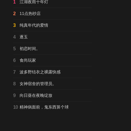
1
江湖夜雨十年灯
2
11点热吵店
3
纯真年代的爱情
4
逐玉
5
初恋时间。
6
食尚玩家
7
波多野结衣之裸露快感
8
女神宿舍的管理员。
9
向日葵在夜晚绽放
10
精神病面前，鬼东西算个球