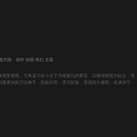
 中国大陆 · 动作 动画 奇幻 古装
族饱受摧残，主角孟川自小立下为母复仇的誓言，以镜湖道院为起点，凭
利落果决的刀法身手，惩处奸恶，溃灭妖族，登顶四大道院，名满东宁
就一代神魔。