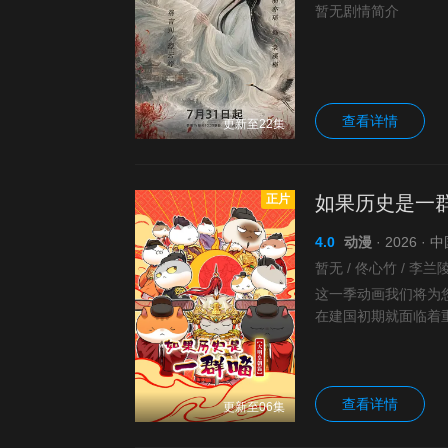
暂无剧情简介
查看详情
更新至22集
正片
如果历史是一群
4.0
动漫
· 2026 ·
暂无 / 佟心竹 / 李兰陵
这一季动画我们将为
在建国初期就面临着
狂澜，稳住局面？明
查看详情
更新至06集