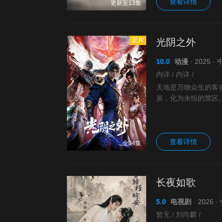
查看详情
更新至13集
正片
光阴之外
10.0
动漫
· 2025 
内详 / 内详 /
天地是万物众生的客
炭，化为永恒的禁区
查看详情
全34集
长夜如歌
5.0
电视剧
· 2026
暂无 / 刘尚麟 /