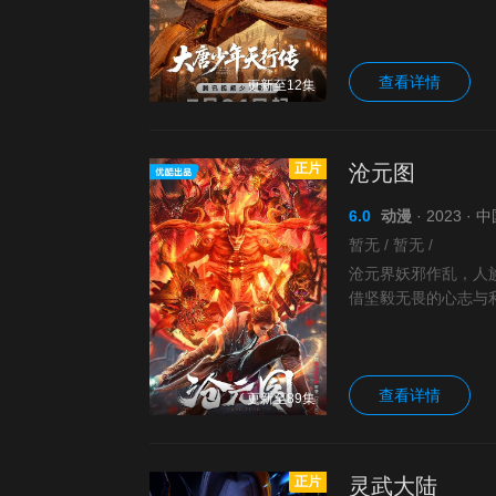
查看详情
更新至12集
正片
沧元图
6.0
动漫
· 2023 ·
暂无 / 暂无 /
沧元界妖邪作乱，人
借坚毅无畏的心志与
府，拜上元初山，成
查看详情
更新至89集
正片
灵武大陆