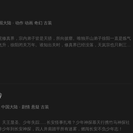
 中国大陆 · 动作 动画 奇幻 古装
咤修真界，宗内弟子皆是天骄，所向披靡。唯独开山弟子徐阳一直是炼气
飞升，徐阳闭关万年。谁知出关时，修真界已经没落，天岚宗也只剩三五
，徐阳击退强敌，誓
传
6 · 中国大陆 · 剧情 悬疑 古装
天王显圣、少年失踪......长安怪事扎堆？少年神探慕天行携竹马神探社
井少年到长安神探，四人并肩踏平所有迷雾，燃闯长安不负少年志！