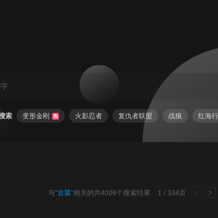
搜索
变形金刚
火影忍者
复仇者联盟
战狼
红海
热
与“
古装
”相关的共
4008
个搜索结果
1 / 334页