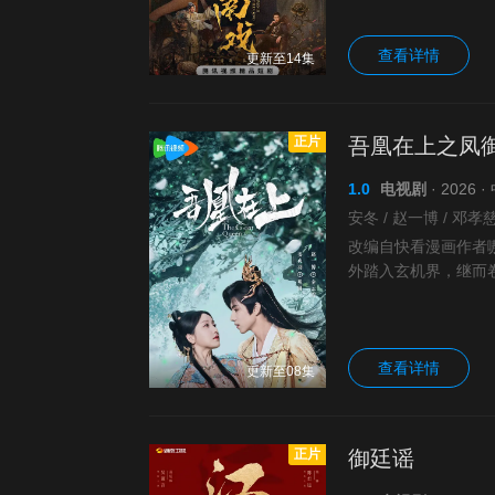
查看详情
更新至14集
正片
吾凰在上之凤
1.0
电视剧
· 2026
安冬 / 赵一博 / 邓孝慈 
改编自快看漫画作者
外踏入玄机界，继而
真实身份逐渐浮出水
查看详情
更新至08集
正片
御廷谣