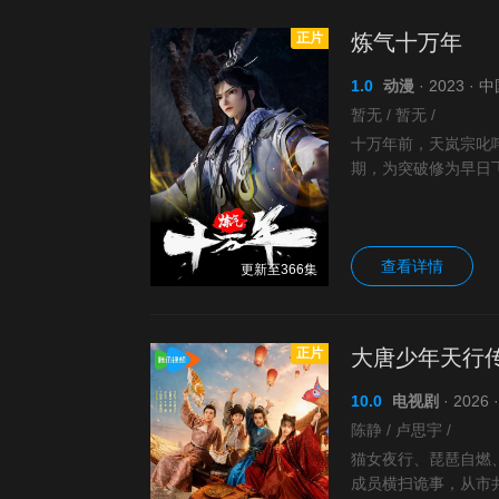
正片
炼气十万年
1.0
动漫
· 2023 ·
暂无 / 暂无 /
十万年前，天岚宗叱
期，为突破修为早日
弟子，眼见就要灭宗
查看详情
更新至366集
正片
大唐少年天行
10.0
电视剧
· 202
陈静 / 卢思宇 /
猫女夜行、琵琶自燃、
成员横扫诡事，从市