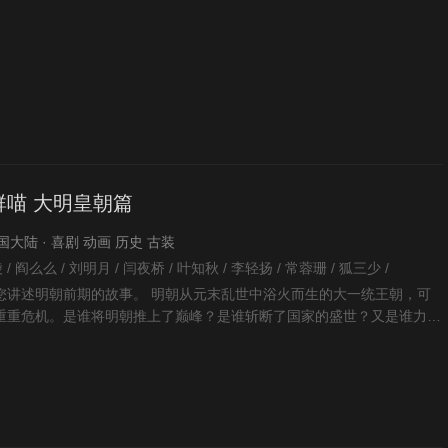
喵 大明皇朝篇
 中国大陆 · 喜剧 动画 历史 古装
 / 阎么么 / 刘明月 / 闫夜桥 / 叶知秋 / 李轻扬 / 常蓉珊 / 狐三少 /
您讲述明朝前期的故事。 明朝从元末乱世中浴火而生的大一统王朝，可
重重危机。是谁将明朝推上了巅峰？是谁斩断了国家的盛世？又是谁力挽
朝前半段从兴盛到衰