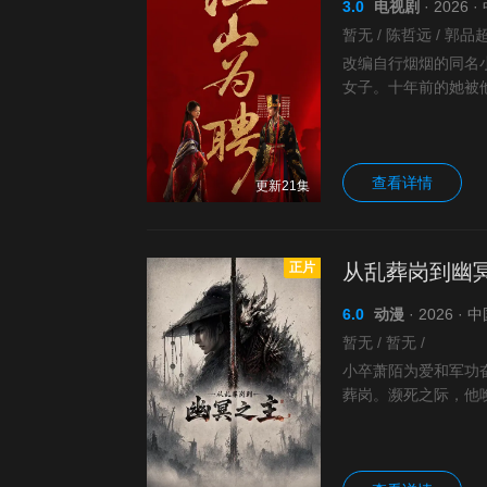
3.0
电视剧
· 2026
暂无 / 陈哲远 / 郭品超 
改编自行烟烟的同名
女子。十年前的她被
人，于女子进士科上
查看详情
更新21集
正片
从乱葬岗到幽
6.0
动漫
· 2026 ·
暂无 / 暂无 /
小卒萧陌为爱和军功
葬岗。濒死之际，他唤
利用附身控魂之能在