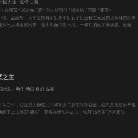
 · 中国大陆 · 爱情 古装
/ 吴谨言 / 吴岱融 / 盛一伦 / 赵昭仪 / 梁永棋 / 宋麒 / 张南 /
小说。孟廷辉，大平王朝有史以来个以女子进士科三元及第入翰林院的奇
他从死人堆里救出来，蓬头垢面口齿不清。十年后的她才学满腹、冠盖众
大方异彩，成为了朝
冥之主
 中国大陆 · 动作 动画 奇幻 古装
奋斗三年，却被恋人柳莺儿与将军之子赵昊联手背叛，残忍杀害后抛尸乱
醒了上古魔刀“幽冥”，获得驱使阴兵之力，化身“活阎罗”归来复仇。他
军营制造恐慌，