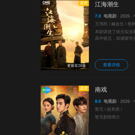
正片
江海潮生
7.0
电视剧
· 2026
本剧讲述了状元实业
高中状元，却渴望寻
业大生纱厂。经历集
查看详情
更新至28集
正片
南戏
8.0
电视剧
· 2026
暂无 / 赵奂然 /
暂无剧情简介