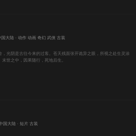
· 中国大陆 · 动作 动画 奇幻 武侠 古装
舍，光阴是古往今来的过客。苍天残面张开诡异之眼，所视之处生灵涂
。末世之中，因果随行，死地后生。
 · 中国大陆 · 短片 古装