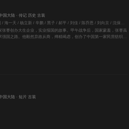
 · 中国大陆 · 传记 历史 古装
王伟民 / 臧金生 / 焦刚 / 海一天 / 杨立新 / 辛鹏 / 黑子 / 郝平 / 刘佳 / 陈乔恩 / 刘向京 / 沈保平 / 秦天宇 / 何中华 / 焉栩嘉 / 董勇 / 仁龙 / 何冰 / 丁柳元 / 周征波 / 谭洋 / 王鸥 / 毕彦君 / 张喜前 / 徐僧 / 刘蕾 / 王建新 / 张风 / 李佳宁 / 侯析焱 /
家张謇创办大生企业，实业报国的故事。甲午战争后，国家蒙羞，张謇虽
求强国之路。他毅然弃政从商，殚精竭虑，创办了中国第一家民营纺织企
资风波等种种挫折后
 · 中国大陆 · 短片 古装