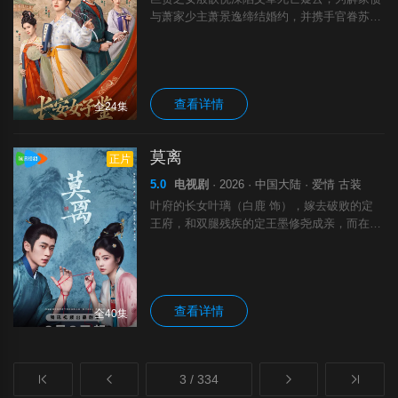
与萧家少主萧景逸缔结婚约，并携手官眷苏懿
与歌姬林燕歌开设女子医馆以求破局。三人跨
越阶级壁垒，以医术为刃对抗阴谋与偏见，终
揭真相，收获尊严与真情，亦改写了无数长安
查看详情
全24集
莫离
正片
5.0
电视剧
· 2026 · 中国大陆 · 爱情 古装
叶府的长女叶璃（白鹿 饰），嫁去破败的定
王府，和双腿残疾的定王墨修尧成亲，而在叶
璃出嫁当日，黎王墨景黎与叶府次女叶莹也于
同日成亲。叶璃作为离山后人，曾被封在山中
八年，婚后她表面无事，实则暗中谋划，将当
查看详情
全40集
3 / 334