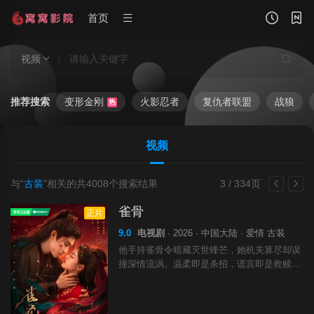
首页
视频
推荐搜索
变形金刚
火影忍者
复仇者联盟
战狼
热
视频
与“
古装
”相关的共
4008
个搜索结果
3 / 334页
雀骨
正片
9.0
电视剧
· 2026 · 中国大陆 · 爱情 古装
他手持雀骨令暗藏灭世锋芒，她机关算尽却误
撞深情流涡。温柔即是杀招，谎言即是救赎！
从假夫妻到真知已，爱是烽火中最赤诚的誓
言.