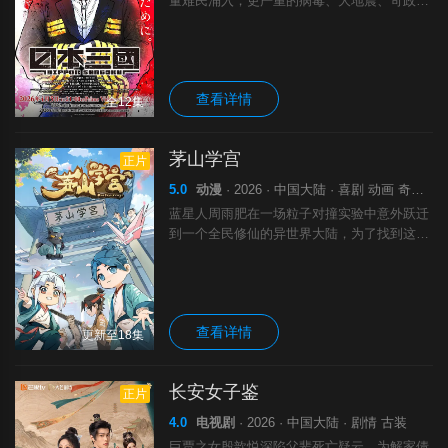
量难民涌入，更严重的病毒、大地震、苛政与
饥荒接连发生，引发民众暴动，国家体制崩
溃，人口锐减至原来的十分之一以下，文明水
平倒退至明治初期，并分裂为“大和”“武凰”
查看详情
全12集
茅山学宫
正片
5.0
动漫
· 2026 · 中国大陆 · 喜剧 动画 奇幻 古装
蓝星人周雨肥在一场粒子对撞实验中意外跃迁
到一个全民修仙的异世界大陆，为了找到这个
世界的粒子加速器重返蓝星，道术小白周雨肥
在猫妖黑福和龙女林白的帮助下，结合现代思
维知识逻辑，在茅山学宫开始学习茅山道术。
查看详情
更新至18集
长安女子鉴
正片
4.0
电视剧
· 2026 · 中国大陆 · 剧情 古装
巨贾之女殷歆悦深陷父辈死亡疑云，为解家债