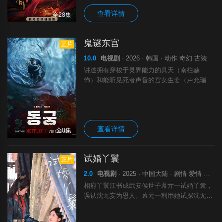
查看详情
全28集
鬼谜东宫
正片
10.0
电视剧
· 2026 · 韩国 · 动作 奇幻 古装
讲述拥有穿梭于灵界能力的具天（南柱赫
饰）和能听见死者声音的宫女生姜（卢允瑞
饰）被王（曹承佑 饰）召见，以揭开笼罩在
世子宫中的诅咒的故事。
查看详情
全8集
试婚丫鬟
正片
2.0
电视剧
· 2025 · 中国大陆 · 剧情 爱情 短片 古装
相府丫鬟江书成武安侯世子幕亓一试婚丫囊，
误认沈无妄为恩人。幕元一利用她试探沈无
妄，沈无妄则在暗中护她。江书发现真相后反
抗，二人联手对抗幕亓一，揭露冤案。江书救