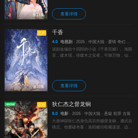
沈无妄，摆脱奴籍，共掌事业，收获自由与爱
情
查看详情
全15集
千香
正片
4.0
电视剧
· 2026 · 中国大陆 · 爱情 奇幻 古装
该剧改编自十四郎的小说《千香百媚》。海陨
至，建木现，得建木之实者，可御万物，仙、
妖、魔三族为之陷入血战... 百年后，雷修远为
救相依为命的大哥，有意接近青丘孤女小棒
槌，因缘际会下两人一同进入雏凤书院修
查看详情
全33集
狄仁杰之督龙锏
正片
8.0
电影
· 2026 · 中国大陆 · 悬疑 犯罪 古装
大唐神探狄仁杰身负高宗所赐督龙锏，遭武后
猜忌。他屡破奇案：洛阳赌坊暗藏谋逆、边关
狼人作乱惑众、波斯不死军祸乱长安。狄仁杰