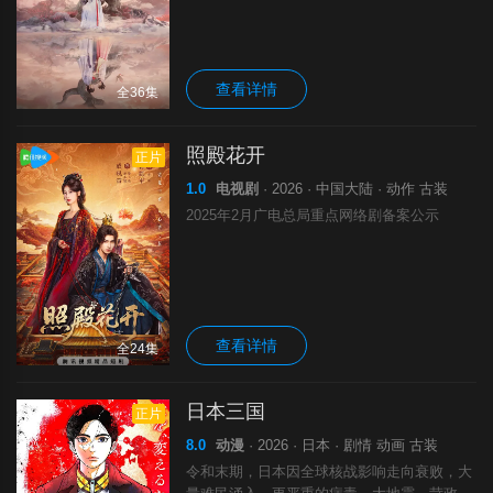
斩棘为民谋利，最终收获友谊与爱情；范云也
助齐峥平天下破陈规，解决九城危机，携手为
民打造繁荣九城。
查看详情
全36集
照殿花开
正片
1.0
电视剧
· 2026 · 中国大陆 · 动作 古装
2025年2月广电总局重点网络剧备案公示
查看详情
全24集
日本三国
正片
8.0
动漫
· 2026 · 日本 · 剧情 动画 古装
令和末期，日本因全球核战影响走向衰败，大