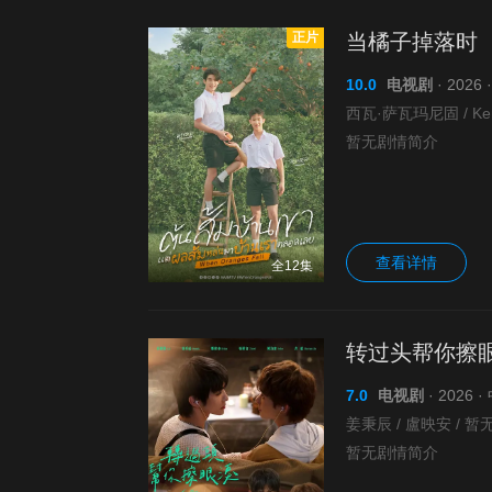
正片
当橘子掉落时
10.0
电视剧
· 2026
西瓦·萨瓦玛尼固 / Ken·K
暂无剧情简介
查看详情
全12集
转过头帮你擦
7.0
电视剧
· 2026
姜秉辰 / 盧映安 / 暂无
暂无剧情简介