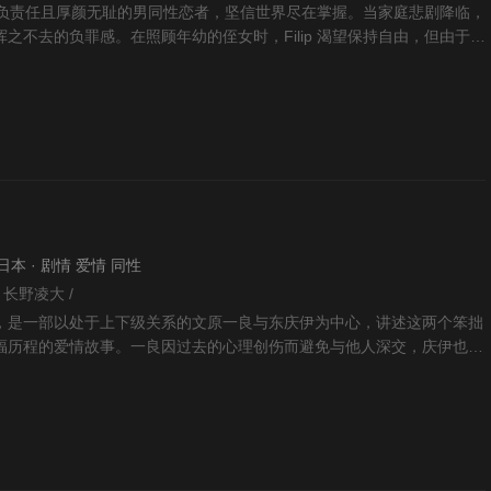
轻、不负责任且厚颜无耻的男同性恋者，坚信世界尽在掌握。当家庭悲剧降临，
之不去的负罪感。在照顾年幼的侄女时，Filip 渴望保持自由，但由于童
女
· 日本 · 剧情 爱情 同性
 长野凌大 /
，是一部以处于上下级关系的文原一良与东庆伊为中心，讲述这两个笨拙
福历程的爱情故事。一良因过去的心理创伤而避免与他人深交，庆伊也自
感情，过着与恋爱无