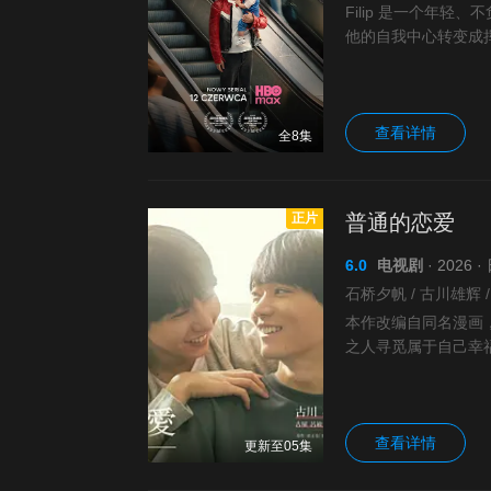
Filip 是一个年
他的自我中心转变成挥
年创伤，他抗拒将侄
查看详情
全8集
正片
普通的恋爱
6.0
电视剧
· 2026 
石桥夕帆 / 古川雄辉 /
本作改编自同名漫画
之人寻觅属于自己幸
认不会对人产生恋爱
查看详情
更新至05集