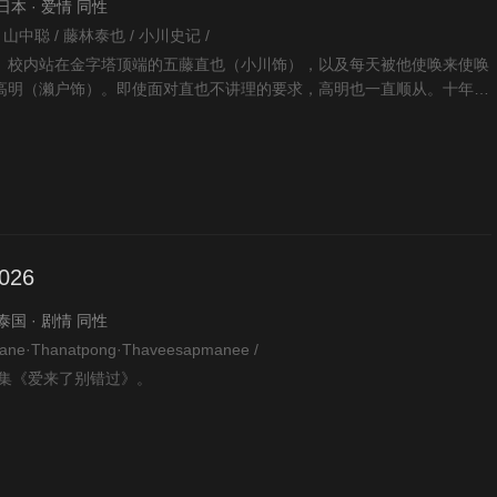
· 日本 · 爱情 同性
 山中聪 / 藤林泰也 / 小川史记 /
、校内站在金字塔顶端的五藤直也（小川饰），以及每天被他使唤来使唤
高明（濑户饰）。即使面对直也不讲理的要求，高明也一直顺从。十年
败，失去了一切，处于
26
· 泰国 · 剧情 同性
e·Thanatpong·Thaveesapmanee /
剧集《爱来了别错过》。