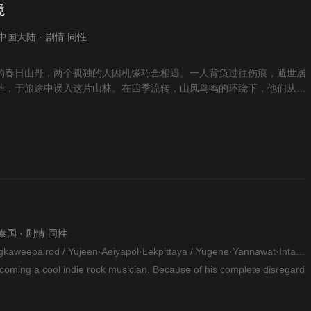
境
 · 中国大陆 · 剧情 同性
的春日山野，两个孤独的人因机缘巧合相遇。一人背负过往伤痕，避世居
茫，于旅途中误入这片山林。在四季流转，山风鸟鸣的环绕下，他们从陌
在平淡日常中慰藉孤
· 泰国 · 剧情 同性
A·Natthaphong·Wongkaweepairod / Yujeen·Aeiyapol·Lekpittaya / Yugene·Yannawat·Intarapaen / Lek·Teerawate·Suparwong / Yai·Teerapong·Suparwong / Vino·Chavid·Pevec / Bossu·Supanut·Satpan /
coming a cool indie rock musician. Because of his complete disregard