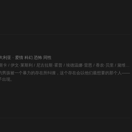
 澳大利亚 · 爱情 科幻 恐怖 同性
暂无 / 米娅·华希科沃斯卡 / 伊文·莱斯利 / 尼古拉斯·霍普 / 埃德温娜·雷恩 / 香农·贝里 / 黛维达·麦肯齐 / 扎赫拉·纽曼 / 乔·伯德 / 罗斯·弗拉纳根 / Kamran·Fulleylove / Julia·Grace / Jason·Hura / Hyu·Motoki / Anna·Mtungwazi / Basil·Sikiotis /
的男孩被一个暴力的存在所纠缠，这个存在会以他们最想要的那个人——
子出现。