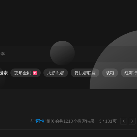
搜索
变形金刚
火影忍者
复仇者联盟
战狼
红海
热
与“
同性
”相关的共
1210
个搜索结果
3 / 101页