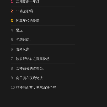
1
江湖夜雨十年灯
2
11点热吵店
3
纯真年代的爱情
4
逐玉
5
初恋时间。
6
食尚玩家
7
波多野结衣之裸露快感
8
女神宿舍的管理员。
9
向日葵在夜晚绽放
10
精神病面前，鬼东西算个球