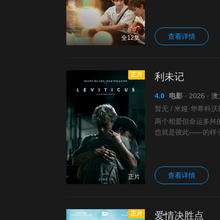
查看详情
全12集
正片
利未记
4.0
电影
· 2026 ·
两个相爱但命运多舛
也就是彼此——的样
查看详情
正片
正片
爱情决胜点