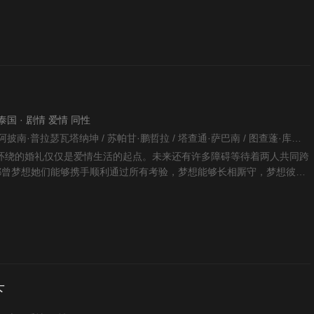
· 泰国 · 剧情 爱情 同性
友塔纳·罗潘派布尔 / 阿披南·普拉瑟瓦塔纳坤 / 苏帕甘·鹏哲拉 / 塔查通·萨巴南 / 图查蓬·库旺博迪特 / 珙恩娜帕·瑟塔拉塔那彭 / 邝玲玲 /
环绕的婚礼仅仅是爱情生活的起点。未来还有许多障碍等待着两人共同跨
een都曾梦想她们能够携手顺利通过所有考验，梦想能够长相厮守，梦想彼此
，这个梦想
下