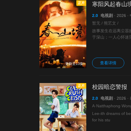
正片
寒阳风起春山
2.0
电视剧
· 2026
暂无 / 熊艺文 /
故事发生在远离尘嚣
于深山；一人心怀迷
生试探到彼此靠近，
查看详情
更新至13集
正片
校园暗恋警报
2.0
电视剧
· 2026 
Lee-ith dreams of be
for his stu