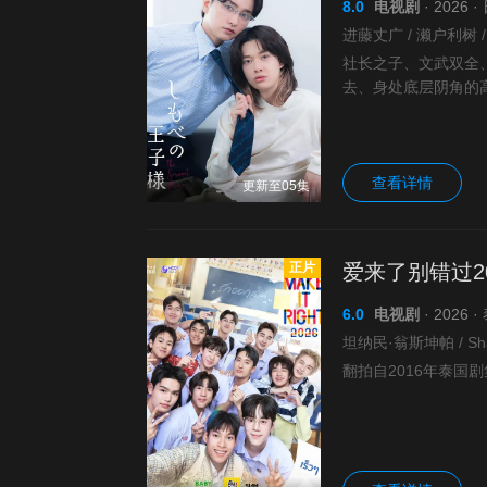
8.0
电视剧
· 2026 
进藤丈广 / 濑户利树 /
社长之子、文武双全
去、身处底层阴角的
后，直也经营公司失
查看详情
更新至05集
正片
爱来了别错过20
6.0
电视剧
· 2026 
坦纳民·翁斯坤帕 / Shan
翻拍自2016年泰国