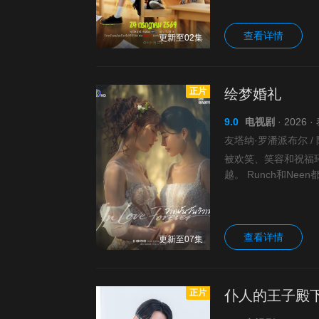
查看详情
更新至02集
正片
绘梦婚礼
9.0
电视剧
· 2026 
被欢笑、笑容和祝福
越。 Runch和N
相伴直至白头。然而
查看详情
更新至07集
正片
仆人的王子殿