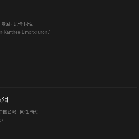
 · 泰国 · 剧情 同性
anthee·Limpitkranon /
眼泪
 · 中国台湾 · 同性 奇幻
 /