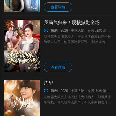
开。霍家旋即劫数临门，破产人亡。霍闻泽苏
查看详情
醒后痛彻心扉，舍弃一切求朱瑾换爷爷一年寿
全60集
数，甘愿为奴三年。朱瑾应下，救醒霍老爷
子。最终，霍闻泽履约侍主，而朱瑾已在寻觅
我霸气归来！硬核掀翻全场
下一个试图逆天改命的家族。
5.0
短剧
· 2026 · 中国大陆 · 女频 现代 虐渣 剧
我是苏氏集团掌权人，准备把股份和财产全转
给爱人林舟。他前脚吻着我说，“姐姐辛苦
了，我永远不背叛你。”后脚就打电话约情人
白薇薇庆功，“伺候这女人三年，终于要成功
了！”白薇薇开着我的车，还在密谋怎么伤害
我！我毫不犹豫的冻结他的银行卡，收回所有
查看详情
财产！他们狂笑着准备登上人生巅峰时，我亲
全61集
手将他们一个个按进谷底，从此只能活在痛苦
和悔恨中。
灼华
7.0
短剧
· 2026 · 中国大陆 · 女频 都市 情感 剧
沈晚霜为救丈夫傅既明成为植物人，却遭其十
年背叛。傅既明为谋家产，不仅带回初恋苏怜
当面羞辱她，更纵容苏怜百般折磨。一场大火
中，沈晚霜于绝境爆发苏醒，化身“沈灼华”归