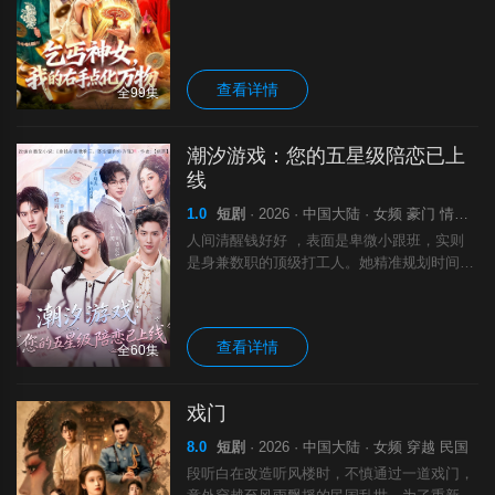
伪、吸收灵气强化自身。她随手点化草药救下
富商，凭奇珍崭露头角，当众揭穿官场阴谋，
一路打脸恶人。从无家可归的乞丐，到坐拥豪
宅、手握至宝、收服灵物的一方强者，更是靠
查看详情
逆天右手逆袭人生，开启新的传奇。
全99集
潮汐游戏：您的五星级陪恋已上
线
1.0
短剧
· 2026 · 中国大陆 · 女频 豪门 情感 马甲 剧
人间清醒钱好好 ，表面是卑微小跟班，实则
是身兼数职的顶级打工人。她精准规划时间，
同时拿着三份高薪，既是豪门少爷的专业助
理，也是冷面霸总的临时替身，更是天才画家
的灵感缪斯。本想低调赚够修路款就跑路，谁
查看详情
知一场画展让她的三重身份意外曝光，钱好好
全60集
惨遭马霏霏与柳兰兰的联手打压。随着真相大
白，三位 “ 雇主 ” 追悔莫及竞相表白。面对他
戏门
们的极力挽留，钱好好坦然摊牌婉拒：姐不装
了，姐就是时间管理大师！改编自番茄小说：
8.0
短剧
· 2026 · 中国大陆 · 女频 穿越 民国
《拿钱办事我称王，职业舔狗你的强》，作
段听白在改造听风楼时，不慎通过一道戏门，
者：【痞黑】