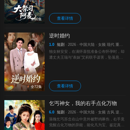
袭翻身。当百年暴雪掩埋罪恶，众人跪求祈
晴，阿麦以信仰重塑神鼓，力挽狂澜。爽文反
转，因果报应，看大祭司如何惩恶扬善，守护
查看详情
人间正道！
全80集
逆时婚约
1.0
短剧
· 2026 · 中国大陆 · 女频 现代 重生 剧
独女林安安，在满怀喜悦准备公布怀孕时，却
遭丈夫王瑞与“表妹”艾莉联手谋害，坠落悬
崖。重生回登山当日，她携前世记忆归来，誓
要撕开虚伪婚姻的假面。这一世，她不再软
弱，联手暗恋她多年的顶级赛车手陆景浩，精
心布局，将渣男与情妇的阴谋与私情赤裸暴露
查看详情
于阳光下，夺回家产，让背叛者血债血偿，并
全72集
与真正的守护者共赴新生。
乞丐神女，我的右手点化万物
6.0
短剧
· 2026 · 中国大陆 · 女频 古风 逆袭 剧
落魄乞丐苏念在山中意外被野鸡啄伤，右手竟
觉醒点化万物的异能，能化凡为宝、鉴定真