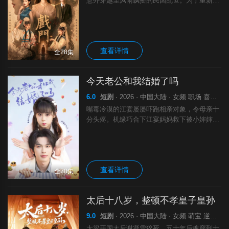
意外穿越至风雨飘摇的民国乱世。为了重新撮
合奶奶宋茂如与爷爷段青松的姻缘，他被迫卷
入军阀钱涞与赵景秀掀起的梨园纷争。在动荡
岁月里，他亲眼见证了爷爷奶奶相知相守的乱
世情缘，也真切体会到奶奶宋茂如对滇剧艺术
查看详情
至死不渝的坚守。
全28集
今天老公和我结婚了吗
6.0
短剧
· 2026 · 中国大陆 · 女频 职场 喜剧 剧 喜
嘴毒冷漠的江宴屡屡吓跑相亲对象，令母亲十
分头疼。机缘巧合下江宴妈妈救下被小婶婶逼
婚的阮星眠，在江宴妈妈的助攻下，婚后江宴
逐渐对阮星眠动心，可阮星眠忌惮世家纷争萌
生离婚念头，就医时结识江宴的医生兄弟，引
发江宴醋意误会，二人就此展开拉扯的甜蜜婚
查看详情
恋故事。
全70集
太后十八岁，整顿不孝皇子皇孙
9.0
短剧
· 2026 · 中国大陆 · 女频 萌宝 逆袭 剧
大梁开国太后谢凝雪猝死，五十年后魂穿到十