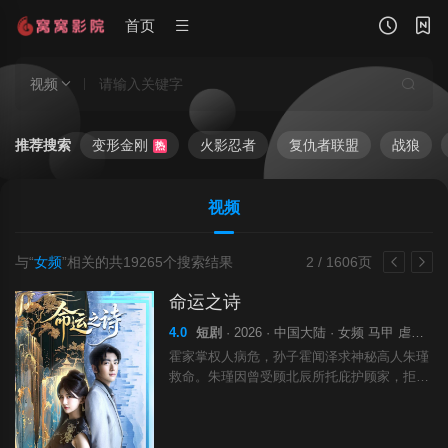
首页
视频
推荐搜索
变形金刚
火影忍者
复仇者联盟
战狼
热
视频
与“
女频
”相关的共
19265
个搜索结果
2 / 1606页
命运之诗
4.0
短剧
· 2026 · 中国大陆 · 女频 马甲 虐渣 剧
霍家掌权人病危，孙子霍闻泽求神秘高人朱瑾
救命。朱瑾因曾受顾北辰所托庇护顾家，拒绝
出手。然顾家因嫉妒与利益撕毁契约，朱瑾离
去后，顾家霉运缠身，终至覆灭。朱瑾入霍
家，却遭霍家主母与二少联手顾家算计，遂离