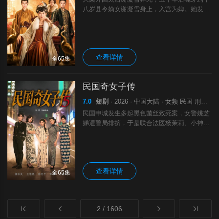
八岁县令嫡女谢凝雪身上，入宫为婢。她发现
大梁衰败，儿子太上皇被下眠蛊，长孙皇帝被
皇贵妃李思菡用同生蛊操控，曾孙三皇子骄纵
跋扈。谢凝雪凭医术与谋略，解蛊毒、揭穿皇
贵妃阴谋，挫败李太师谋反，重整朝纲，教化
查看详情
皇子，最终让大梁重回鼎盛。
全65集
民国奇女子传
7.0
短剧
· 2026 · 中国大陆 · 女频 民国 刑侦 剧
民国申城发生多起黑色菌丝致死案，女警姚芝
娣遭警局排挤，于是联合法医杨茉莉、小神婆
伍玥、画像师卫清、记者邱雅组建“剑兰女探
社”，众人揭开长生丹药背后竟是源一教敛财
手段。随后纺织大亨邵夫人中毒身亡后，女探
社抽丝剥茧，揭穿假郭云舟（安岁）与安龄兄
查看详情
妹的千门骗局，将二人绳之以法。后来烧煤女
全65集
章月娥冥婚遇害、脸皮被割，而这样的事件不
止一起，众人再次携手探案，逐步逼近六合会
背后的黑暗阴谋。
2 / 1606