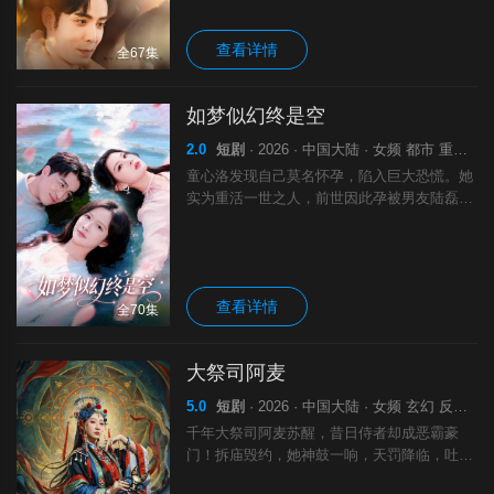
来，与顾霆联手设局。她以自身为饵，诱敌深
入，步步为营，最终一步步让仇敌付出代价，
查看详情
夺回一切，最终寻到真爱，迎来幸福快乐的日
全67集
子。
如梦似幻终是空
2.0
短剧
· 2026 · 中国大陆 · 女频 都市 重生 剧
童心洛发现自己莫名怀孕，陷入巨大恐慌。她
实为重活一世之人，前世因此孕被男友陆磊
以”深情接盘&amp;quot;之名骗婚，最终家破
人亡。这一世重回刚怀孕时，她决心查明真
相，却遭陆磊与庄瑶联手阻拦，所谓&amp;qu
ot;意外怀孕&amp;quot;可能是一场精心设计
查看详情
的阴谋，她决心不再逃避，势必讨回公道，正
全70集
面反击。
大祭司阿麦
5.0
短剧
· 2026 · 中国大陆 · 女频 玄幻 反转 剧
千年大祭司阿麦苏醒，昔日侍者却成恶霸豪
门！拆庙毁约，她神鼓一响，天罚降临，吐
血、破产、天赋尽失！唯忠诚赫家得庇佑，逆