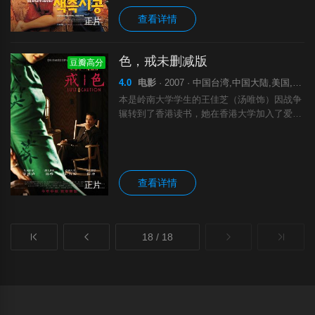
查看详情
正片
色，戒未删减版
豆瓣高分
4.0
电影
· 2007 · 中国台湾,中国大陆,美国,中国香港 · 剧情 爱情 情色
本是岭南大学学生的王佳芝（汤唯饰）因战争
辗转到了香港读书，她在香港大学加入了爱国
青年邝裕民（王力宏饰）组织的话剧组，他们
主演的爱国话剧更激起了他们的爱国情操。当
邝裕民得知汪伪政府的特务头子易先生（梁朝
查看详情
正片
18 / 18