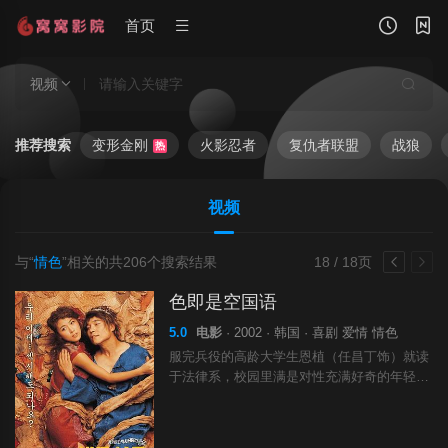
首页
视频
推荐搜索
变形金刚
火影忍者
复仇者联盟
战狼
热
视频
与“
情色
”相关的共
206
个搜索结果
18 / 18页
色即是空国语
5.0
电影
· 2002 · 韩国 · 喜剧 爱情 情色
服完兵役的高龄大学生恩植（任昌丁饰）就读
于法律系，校园里满是对性充满好奇的年轻男
女。可惜外表憨直的他没有什么女人缘，脑筋
也是不大好使。一次偶然机会，恩植认识了学
校健身俱乐部的头牌队员、校花级美女银孝（