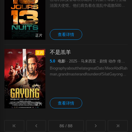
法国大使馆。他们肩负着在混乱中疏散500人
至机场的任务，在试图绝望逃离这座正在沦陷
的城市时，面临着巨大的风险。
查看详情
正片
不是羔羊
正片
5.0
电影
· 2025 · 马来西亚 · 剧情 动作 传记 战争
BiographyaboutthelategreatDato’MeorAbdRah
man,grandmasterandfounderofSilatGayongM
alaysia.
查看详情
正片
86 / 88