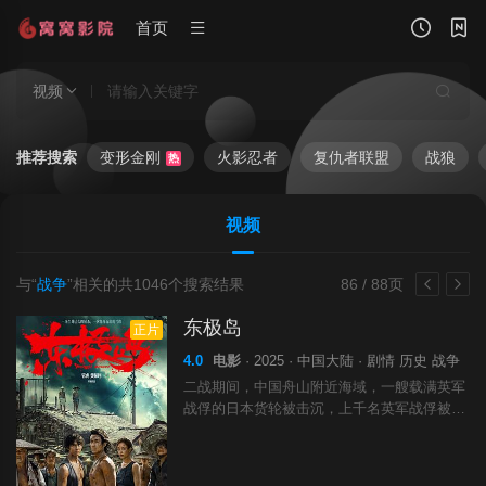
首页
视频
推荐搜索
变形金刚
火影忍者
复仇者联盟
战狼
热
视频
与“
战争
”相关的共
1046
个搜索结果
86 / 88页
东极岛
正片
4.0
电影
· 2025 · 中国大陆 · 剧情 历史 战争
二战期间，中国舟山附近海域，一艘载满英军
战俘的日本货轮被击沉，上千名英军战俘被日
军封锁于船舱内。绝境之时，东极岛上的一群
渔民毅然前来。他们凭借骨子里的善良、野性
与血性，在惊涛骇浪中，为落难的战俘打开一