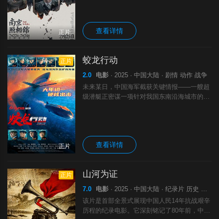
助日军摄影师冲洗底片，却意外冲印出了能证
明日军屠城的罪证照片。他们原本只想在大屠
查看详情
正片
蛟龙行动
正片
2.0
电影
· 2025 · 中国大陆 · 剧情 动作 战争
未来某日，中国海军截获关键情报——一艘超
级潜艇正密谋一项针对我国东南沿海城市的绝
密军事计划。我方派出最新型潜艇“龙鲸号”，
与蛟龙小队协同作战。海底战场险象环生，蛟
龙遭遇重重陷阱，潜艇与敌多番埋伏周旋，
查看详情
正片
山河为证
正片
7.0
电影
· 2025 · 中国大陆 · 纪录片 历史 战争
该片是首部全景式展现中国人民14年抗战艰辛
历程的纪录电影。它深刻铭记了80年前，中国