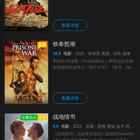
人民经过长达14年艰苦卓绝的浴血奋战，打败
了穷凶极恶的日本军国主义侵略者，取得了中
国人民抗日战争的伟大胜利。作为纪念
查看详情
正片
铁拳怒潮
正片
10.0
电影
· 2025 · 菲律宾,美国 · 动作 战争
斯科特·阿金斯（ScottAdkins）即将赶赴菲律
宾拍摄动作战争片《死亡行军》（暂译，Deat
hMarch）并与合作过《讨债人》系列（TheDe
btCollector）的演员路易·曼迪勒（Louis
查看详情
正片
战地情书
豆瓣高分
正片
9.0
电影
· 2022 · 美国 · 剧情 爱情 短片 同性 战争
《战地情书》的故事启发自二战期间GilbertBr