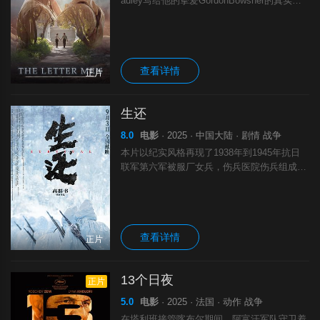
adley写给他的挚爱GordonBowsher的真实情
书。这些信件在1938年至1941年间传递，直
至2017年被发现，是那个时期已知最大的酷儿
情书
查看详情
正片
生还
8.0
电影
· 2025 · 中国大陆 · 剧情 战争
本片以纪实风格再现了1938年到1945年抗日
联军第六军被服厂女兵，伤兵医院伤兵组成的
留守团在主力部队西征后坚持在老游击区牵制
敌人主力，于重重围剿中突围，进入苏联整
训，整编为抗联第88教导旅打回东北的
查看详情
正片
13个日夜
正片
5.0
电影
· 2025 · 法国 · 动作 战争
在塔利班接管喀布尔期间，阿富汗军队守卫着