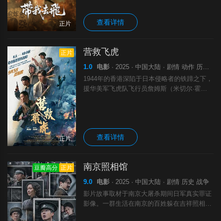
查看详情
正片
营救飞虎
正片
1.0
电影
· 2025 · 中国大陆 · 剧情 动作 历史 战争
1944年的香港深陷于日本侵略者的铁蹄之下，
援华美军飞虎队飞行员詹姆斯（米切尔·霍格
饰）在执行轰炸香港任务时被日军击落。东江
纵队游击队员沙胆仔（陈永胜饰）、三家姐
（王丹妮饰）、单刀（伍允龙饰）及虾米（
查看详情
正片
南京照相馆
豆瓣高分
正片
9.0
电影
· 2025 · 中国大陆 · 剧情 历史 战争
影片故事取材于南京大屠杀期间日军真实罪证
影像。一群生活在南京的百姓躲在吉祥照相馆
中避难，为了尽可能的多活一日，他们被迫帮