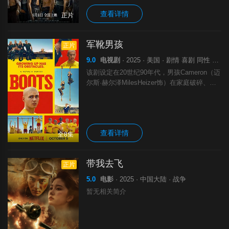
查看详情
正片
军靴男孩
正片
9.0
电视剧
· 2025 · 美国 · 剧情 喜剧 同性 历史 战争
该剧设定在20世纪90年代，男孩Cameron（迈
尔斯·赫尔泽MilesHeizer饰）在家庭破碎、社
会偏见与校园欺凌的多重压力下，选择隐瞒自
己的性取向，与直男好友Ray（利亚姆·吴Liam
Oh饰）一
查看详情
全8集
带我去飞
正片
5.0
电影
· 2025 · 中国大陆 · 战争
暂无相关简介