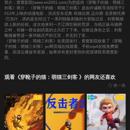
简介：窝窝影院(www.xn2001.com)为您提供《穿靴子的猫：萌猫三
剑客》简介：《穿靴子的猫：萌猫三剑客》是由许诚毅导演指导于2
012年上映的动漫电影，演员安东尼奥·班德拉斯,迈尔斯·克里斯托弗
·巴克什，讲的是在经过了一系列惊险刺激的大冒险过后，剑客靴猫
踏上新的征程。这次他来到一片辽阔壮丽的荒原，当他正纵马驰骋
之时，却被一群全副武装的士兵拦了下来。在验证身份之后，剑客
靴猫被带进一座华丽庄严的王宫，并见到了亚...
《穿靴子的猫：萌猫三剑客》在美国发行，窝窝影院收集了《穿靴
子的猫：萌猫三剑客》pc网页端在线观看、手机mp4在线免费观
看、高清云播放等资源，如果你有更好更快的资源请联系窝窝影
院。
观看《穿靴子的猫：萌猫三剑客 》的网友还喜欢
换一换
正片
正片