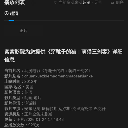
播放列表
当前资源来源
超清
- 无需安装任何插件
倒序
超清
正片
窝窝影院为您提供《穿靴子的猫：萌猫三剑客》详细
信息
当前片名：
动漫电影《穿靴子的猫：萌猫三剑客》
影片别名：
chuanxuezidemaomengmaosanjianke
上映时间：
2012年
国家/地区：
美国
影片语言：
英语
影片类型：
动画,短片
影片导演：
许诚毅
影片主演：
安东尼奥·班德拉斯,迈尔斯·克里斯托弗·巴克什
资源类别：
正片全集未删减
更新：
正片/2026-01-24 17:48:43
总播放次数：
929次