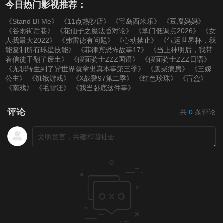
今日热门影视推荐：
《Stand BI Me》
《11点热吵店》
《宝岛西米乐》
《豆腐妈妈》
《谷雨街后巷》
《花仙子之魔法香对论》
《掌门低调点2026》
《女
人我最大2022》
《弗雷德有问题》
《心动禁止》
《气运世界杯，我
能复制所有球星技能》
《菲律宾恐怖故事17》
《当上神明后，我带
着信徒干翻了废土》
《假面骑士ZZZ国语》
《假面骑士ZZZ日语》
《无职转生到了异世界就拿出真本事第三季》
《废柴病房》
《三嫁
公主》
《饥饿游戏》
《X战警97第二季》
《红色珍珠》
《盲盒》
《南戏》
《毛雪汪》
《我当卧底这件事》
评论
共
0
条评论