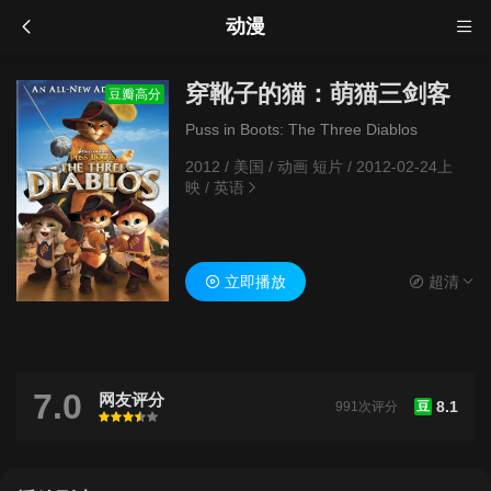
动漫
穿靴子的猫：萌猫三剑客
豆瓣高分
Puss in Boots: The Three Diablos
2012
/
美国
/
动画 短片
/
2012-02-24上
映
/
英语
立即播放
超清
7.0
网友评分
8.1
991次评分
豆
很差
较差
还行
推荐
力荐