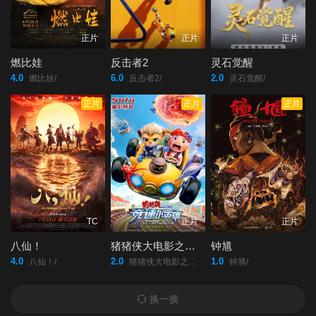
正片
正片
正片
燃比娃
反击者2
灵石觉醒
4.0
6.0
2.0
燃比娃/
反击者2/
灵石觉醒/
正片
正片
正片
TC
正片
正片
八仙！
猪猪侠大电影之竞速小英雄
钟馗
4.0
2.0
1.0
八仙！/
猪猪侠大电影之竞速小英雄/
钟馗/
换一换