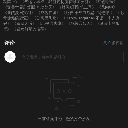
动禁止》
《气运世界杯，我能复制所有球星技能》
《红色珍珠》
《完美世界剧场版 九劫焚天》
《财阀X刑警第二季》
《风向中》
《我的夏日实习》
《成名在望》
《死神 千年血战篇 -祸进谭-》
《毛
骨悚然的恋爱》
《公寓黑风暴》
《Happy Together-不是一个人真
好》
《婚姻之后》
《地平线边缘》
《伦敦合伙人》
《马背上的银
行》
《岩元前辈的推荐》
评论
共
0
条评论
当前暂无评论，赶紧抢个沙发