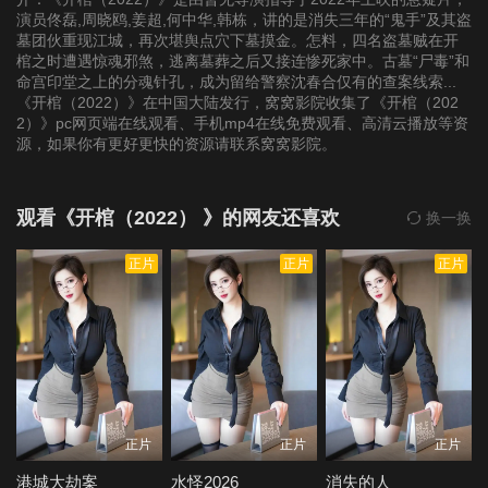
演员佟磊,周晓鸥,姜超,何中华,韩栋，讲的是消失三年的“鬼手”及其盗
墓团伙重现江城，再次堪舆点穴下墓摸金。怎料，四名盗墓贼在开
棺之时遭遇惊魂邪煞，逃离墓葬之后又接连惨死家中。古墓“尸毒”和
命宫印堂之上的分魂针孔，成为留给警察沈春合仅有的查案线索...
《开棺（2022）》在中国大陆发行，窝窝影院收集了《开棺（202
2）》pc网页端在线观看、手机mp4在线免费观看、高清云播放等资
源，如果你有更好更快的资源请联系窝窝影院。
观看《开棺（2022） 》的网友还喜欢
换一换
正片
正片
正片
正片
正片
正片
港城大劫案
水怪2026
消失的人