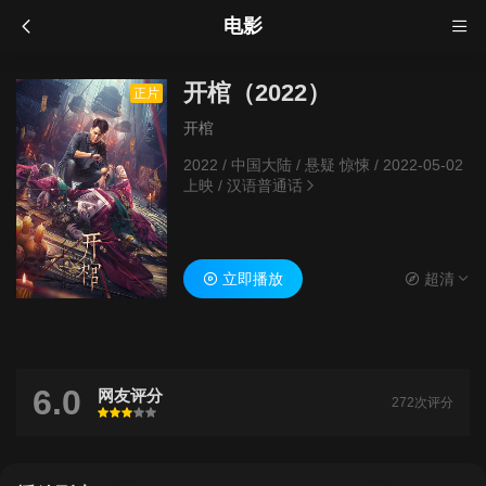
电影
开棺（2022）
正片
开棺
2022
/
中国大陆
/
悬疑 惊悚
/
2022-05-02
上映
/
汉语普通话
立即播放
超清
6.0
网友评分
272次评分
很差
较差
还行
推荐
力荐