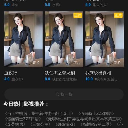
6.0
5.0
5.0
未知
水怪/
消失的人/
正片
正片
正片
正片
正片
血夜行
狄仁杰之督龙锏
我来说出真相
4.0
8.0
10.0
血夜行/
狄仁杰之督龙锏/
#真相をお話しします/
换一换
今日热门影视推荐：
《当上神明后，我带着信徒干翻了废土》
《假面骑士ZZZ国语》
《假面骑士ZZZ日语》
《无职转生到了异世界就拿出真本事第三季》
《废柴病房》
《三嫁公主》
《饥饿游戏》
《X战警97第二季》
《心