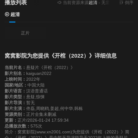
播放列表
当前资源来源
超清
- 无需安装任何插件
倒序
超清
正片
窝窝影院为您提供《开棺（2022）》详细信息
当前片名：
悬疑片《开棺（2022）》
影片别名：
kaiguan2022
上映时间：
2022年
国家/地区：
中国大陆
影片语言：
汉语普通话
影片类型：
悬疑,惊悚
影片导演：
暂无
影片主演：
佟磊,周晓鸥,姜超,何中华,韩栋
资源类别：
正片全集未删减
更新：
正片/2026-01-24 17:59:34
总播放次数：
575次
简介：窝窝影院(www.xn2001.com)为您提供《开棺（2022）》简
介：《开棺（2022）》是由暂无导演指导于2022年上映的悬疑片，