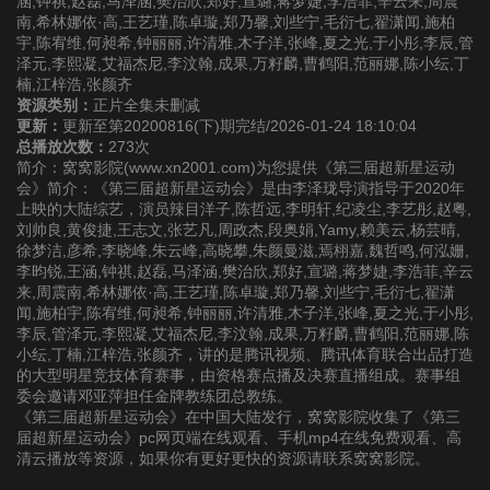
涵,钟祺,赵磊,马泽涵,樊治欣,郑好,宣璐,蒋梦婕,李浩菲,辛云来,周震
南,希林娜依·高,王艺瑾,陈卓璇,郑乃馨,刘些宁,毛衍七,翟潇闻,施柏
宇,陈宥维,何昶希,钟丽丽,许清雅,木子洋,张峰,夏之光,于小彤,李辰,管
泽元,李熙凝,艾福杰尼,李汶翰,成果,万籽麟,曹鹤阳,范丽娜,陈小纭,丁
楠,江梓浩,张颜齐
资源类别：
正片全集未删减
更新：
更新至第20200816(下)期完结/2026-01-24 18:10:04
总播放次数：
273次
简介：窝窝影院(www.xn2001.com)为您提供《第三届超新星运动
会》简介：《第三届超新星运动会》是由李泽珑导演指导于2020年
上映的大陆综艺，演员辣目洋子,陈哲远,李明轩,纪凌尘,李艺彤,赵粤,
刘帅良,黄俊捷,王志文,张艺凡,周政杰,段奥娟,Yamy,赖美云,杨芸晴,
徐梦洁,彦希,李晓峰,朱云峰,高晓攀,朱颜曼滋,焉栩嘉,魏哲鸣,何泓姗,
李昀锐,王涵,钟祺,赵磊,马泽涵,樊治欣,郑好,宣璐,蒋梦婕,李浩菲,辛云
来,周震南,希林娜依·高,王艺瑾,陈卓璇,郑乃馨,刘些宁,毛衍七,翟潇
闻,施柏宇,陈宥维,何昶希,钟丽丽,许清雅,木子洋,张峰,夏之光,于小彤,
李辰,管泽元,李熙凝,艾福杰尼,李汶翰,成果,万籽麟,曹鹤阳,范丽娜,陈
小纭,丁楠,江梓浩,张颜齐，讲的是腾讯视频、腾讯体育联合出品打造
的大型明星竞技体育赛事，由资格赛点播及决赛直播组成。赛事组
委会邀请邓亚萍担任金牌教练团总教练。
《第三届超新星运动会》在中国大陆发行，窝窝影院收集了《第三
届超新星运动会》pc网页端在线观看、手机mp4在线免费观看、高
清云播放等资源，如果你有更好更快的资源请联系窝窝影院。