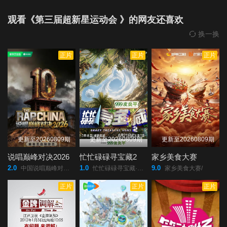
观看《第三届超新星运动会 》的网友还喜欢
换一换
正片
正片
正片
更新至20260809期
更新至20260809期
更新至20260809期
说唱巅峰对决2026
忙忙碌碌寻宝藏2
家乡美食大赛
2.0
1.0
9.0
中国说唱巅峰对决2026/
忙忙碌碌寻宝藏·双人成行季/
家乡美食大赛/
正片
正片
正片