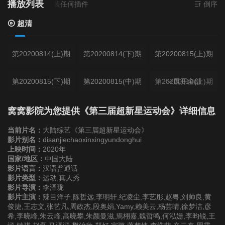
播放列表
源
超清
- 无需安装任何插件
倒序
超清
第20200814(上)期
第20200814(下)期
第20200815(上)期
第20200815(下)期
第20200815(中)期
第20200816(上)期
展开全部
第20200816(下)期
窝窝影院为您提供《第三届超新星运动会》详细信息
当前片名：
大陆综艺《第三届超新星运动会》
影片别名：
disanjiechaoxinxingyundonghui
上映时间：
2020年
国家/地区：
中国大陆
影片语言：
汉语普通话
影片类型：
运动,真人秀
影片导演：
李泽珑
影片主演：
辣目洋子,陈哲远,李明轩,纪凌尘,李艺彤,赵粤,刘帅良,黄
俊捷,王志文,张艺凡,周政杰,段奥娟,Yamy,赖美云,杨芸晴,徐梦洁,彦
希,李晓峰,朱云峰,高晓攀,朱颜曼滋,焉栩嘉,魏哲鸣,何泓姗,李昀锐,王