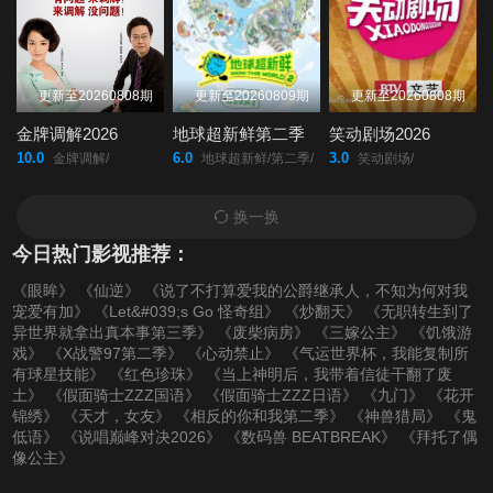
更新至20260808期
更新至20260809期
更新至20260808期
金牌调解2026
地球超新鲜第二季
笑动剧场2026
10.0
6.0
3.0
金牌调解/
地球超新鲜/第二季/
笑动剧场/
换一换
今日热门影视推荐：
《眼眸》
《仙逆》
《说了不打算爱我的公爵继承人，不知为何对我
宠爱有加》
《Let&#039;s Go 怪奇组》
《炒翻天》
《无职转生到了
异世界就拿出真本事第三季》
《废柴病房》
《三嫁公主》
《饥饿游
戏》
《X战警97第二季》
《心动禁止》
《气运世界杯，我能复制所
有球星技能》
《红色珍珠》
《当上神明后，我带着信徒干翻了废
土》
《假面骑士ZZZ国语》
《假面骑士ZZZ日语》
《九门》
《花开
锦绣》
《天才，女友》
《相反的你和我第二季》
《神兽猎局》
《鬼
低语》
《说唱巅峰对决2026》
《数码兽 BEATBREAK》
《拜托了偶
像公主》