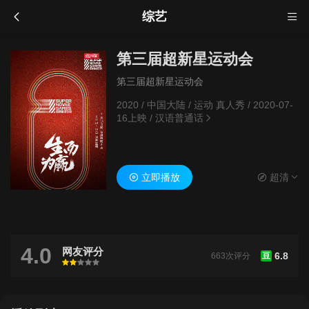
综艺
第三届超新星运动会
第三届超新星运动会
2020
/
中国大陆
/
运动 真人秀
/
2020-07-
16上映
/
汉语普通话
立即播放
超清
4.0
网友评分
6.8
663次评分
豆
很差
较差
还行
推荐
力荐