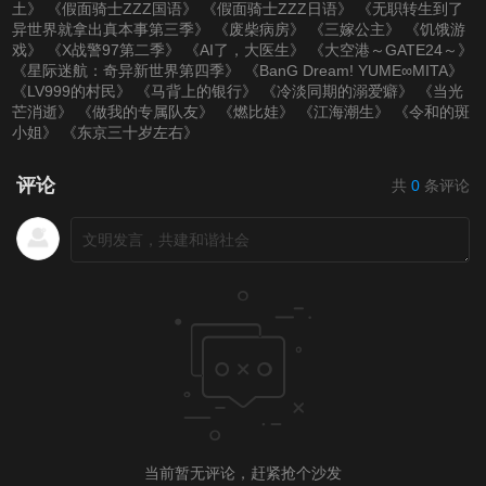
土》
《假面骑士ZZZ国语》
《假面骑士ZZZ日语》
《无职转生到了
异世界就拿出真本事第三季》
《废柴病房》
《三嫁公主》
《饥饿游
第20260512期
第20260513期
第20260514期
戏》
《X战警97第二季》
《AI了，大医生》
《大空港～GATE24～》
《星际迷航：奇异新世界第四季》
《BanG Dream! YUME∞MITA》
第20260518期
第20260519期
第20260520期
《LV999的村民》
《马背上的银行》
《冷淡同期的溺爱癖》
《当光
芒消逝》
《做我的专属队友》
《燃比娃》
《江海潮生》
《令和的斑
小姐》
《东京三十岁左右》
第20260521期
第20260525期
第20260526期
评论
共
0
条评论
第20260527期
第20260528期
第20260601期
第20260602期
第20260603期
第20260604期
第20260608期
第20260609期
第20260611期
第20260615期
第20260616期
第20260617期
第20260618期
第20260622期
第20260623期
当前暂无评论，赶紧抢个沙发