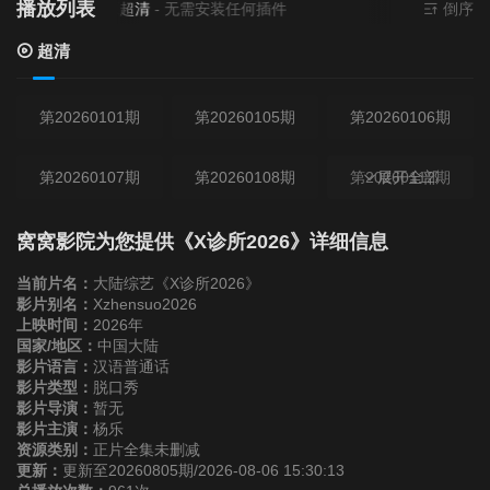
播放列表
当前资源来源
超清
- 无需安装任何插件
倒序
超清
第20260101期
第20260105期
第20260106期
第20260107期
第20260108期
第20260112期
展开全部
第20260113期
第20260114期
第20260115期
窝窝影院为您提供《X诊所2026》详细信息
当前片名：
大陆综艺《X诊所2026》
第20260119期
第20260120期
第20260121期
影片别名：
Xzhensuo2026
上映时间：
2026年
国家/地区：
中国大陆
第20260122期
第20260126期
第20260127期
影片语言：
汉语普通话
影片类型：
脱口秀
影片导演：
暂无
第20260128期
第20260129期
第20260202期
影片主演：
杨乐
资源类别：
正片全集未删减
更新：
更新至20260805期/2026-08-06 15:30:13
第20260203期
第20260204期
第20260205期