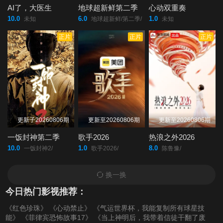
AI了，大医生
地球超新鲜第二季
心动双重奏
第20260331期
第20260401期
第20260402期
10.0
6.0
1.0
未知
地球超新鲜/第二季/
未知
正片
正片
正片
第20260406期
第20260407期
第20260408期
第20260409期
第20260413期
第20260414期
第20260415期
第20260416期
第20260420期
更新子20260806期
更新至20260806期
更新至20260806期
第20260421期
第20260422期
第20260423期
一饭封神第二季
歌手2026
热浪之外2026
10.0
1.0
8.0
一饭封神2/
歌手2026/
陈鲁豫/
第20260427期
第20260428期
第20260429期
换一换
第20260430期
第20260504期
第20260505期
今日热门影视推荐：
《红色珍珠》
《心动禁止》
《气运世界杯，我能复制所有球星技
第20260506期
第20260507期
第20260511期
能》
《菲律宾恐怖故事17》
《当上神明后，我带着信徒干翻了废