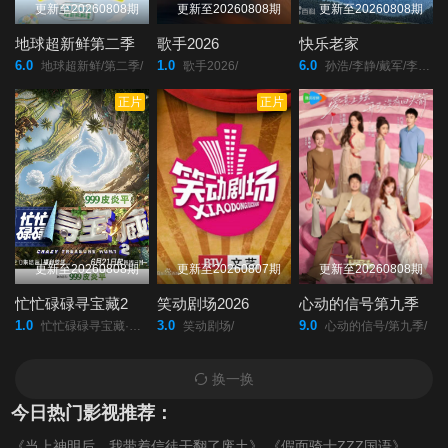
更新至20260808期
更新至20260808期
更新至20260808期
地球超新鲜第二季
歌手2026
快乐老家
6.0
1.0
6.0
地球超新鲜/第二季/
歌手2026/
孙浩/李静/戴军/李维嘉/沈凌/吴昕/武艺/高旭/
正片
正片
更新至20260808期
更新至20260807期
更新至20260808期
忙忙碌碌寻宝藏2
笑动剧场2026
心动的信号第九季
1.0
3.0
9.0
忙忙碌碌寻宝藏·双人成行季/
笑动剧场/
心动的信号/第九季/
换一换
今日热门影视推荐：
《当上神明后，我带着信徒干翻了废土》
《假面骑士ZZZ国语》