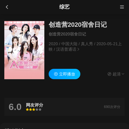
综艺
创造营2020宿舍日记
创造营2020宿舍日记
2020
/
中国大陆
/
真人秀
/
2020-05-21上
映
/
汉语普通话
立即播放
超清
6.0
网友评分
690次评分
很差
较差
还行
推荐
力荐