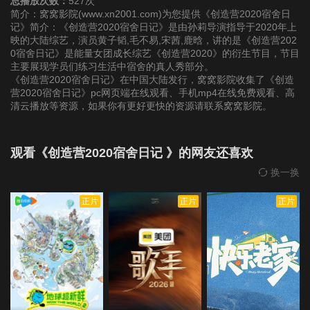
总播放次数：
527次
简介：窝窝影院(www.xn2001.com)为您提供《创造营2020宿舍日
记》简介：《创造营2020宿舍日记》是由孙莉导演指导于2020年上
映的大陆综艺，演员黄子韬,毛不易,宋茜,鹿晗，讲的是《创造营202
0宿舍日记》是能量女团成长综艺《创造营2020》的衍生节目，节目
主要展现学员们练习生活中宿舍的真人秀部分。
《创造营2020宿舍日记》在中国大陆发行，窝窝影院收集了《创造
营2020宿舍日记》pc网页端在线观看、手机mp4在线免费观看、高
清云播放等资源，如果你有更好更快的资源请联系窝窝影院。
观看《创造营2020宿舍日记 》的网友还喜欢
换一换
正片
正片
正片