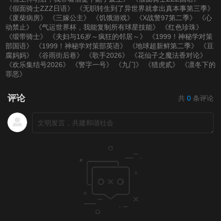
《假面骑士ZZZ日语》
《无职转生到了异世界就拿出真本事第三季》
《废柴病房》
《三嫁公主》
《饥饿游戏》
《X战警97第二季》
《心
动禁止》
《气运世界杯，我能复制所有球星技能》
《红色珍珠》
《缎带骑士》
《夫妇与16岁～疯狂的邻居～》
《1999！神秘学对策
部国语》
《1999！神秘学对策部英语》
《地球超新鲜第二季》
《豆
腐妈妈》
《谷雨街后巷》
《歌手2026》
《花仙子之魔法香对论》
《欢乐集结号2026》
《警字一号》
《九门》
《猎虎贰》
《凛冬下的
罪恶》
评论
共
0
条评论