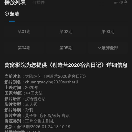
播放列表
超清
- 无需安装任何插件
倒序
超清
第01期
第02期
第03期
第04期
第05期
第06期
展开全部
第07期
第08期
第09期
窝窝影院为您提供《创造营2020宿舍日记》详细信息
当前片名：
大陆综艺《创造营2020宿舍日记》
第10期
第11期
第12期
影片别名：
chuangzaoying2020susheriji
上映时间：
2020年
国家/地区：
中国大陆
第13期
第14期
第15期
影片语言：
汉语普通话
影片类型：
真人秀
影片导演：
孙莉
影片主演：
黄子韬,毛不易,宋茜,鹿晗
资源类别：
正片全集未删减
更新：
全15期/2026-01-24 18:10:19