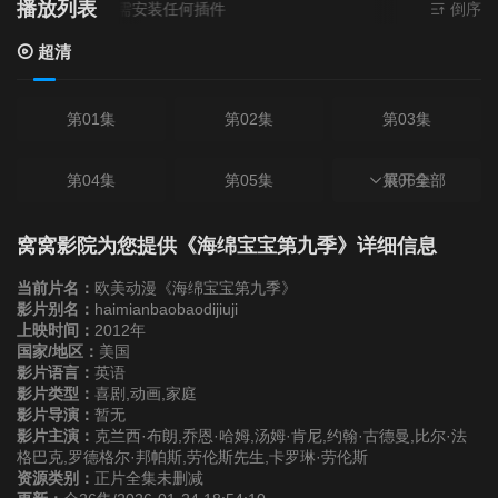
播放列表
源来源
超清
- 无需安装任何插件
倒序
超清
第01集
第02集
第03集
第04集
第05集
第06集
展开全部
第07集
第08集
第09集
窝窝影院为您提供《海绵宝宝第九季》详细信息
当前片名：
欧美动漫《海绵宝宝第九季》
第10集
第11集
第12集
影片别名：
haimianbaobaodijiuji
上映时间：
2012年
国家/地区：
美国
第13集
第14集
第15集
影片语言：
英语
影片类型：
喜剧,动画,家庭
影片导演：
暂无
第16集
第17集
第18集
影片主演：
克兰西·布朗,乔恩·哈姆,汤姆·肯尼,约翰·古德曼,比尔·法
格巴克,罗德格尔·邦帕斯,劳伦斯先生,卡罗琳·劳伦斯
资源类别：
正片全集未删减
第19集
第20集
第21集