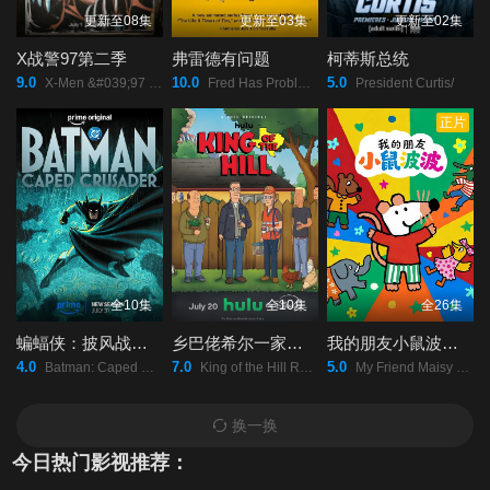
更新至08集
更新至03集
更新至02集
X战警97第二季
弗雷德有问题
柯蒂斯总统
9.0
10.0
5.0
X-Men &#039;97 Season 2/
Fred Has Problems/
President Curtis/
正片
全10集
全10集
全26集
蝙蝠侠：披风战士第二季
乡巴佬希尔一家的幸福生活第十五季
我的朋友小鼠波波英语
4.0
7.0
5.0
Batman: Caped Crusader Season 2/
King of the Hill Revival Season 15/
My Friend Maisy Season 1/
换一换
今日热门影视推荐：