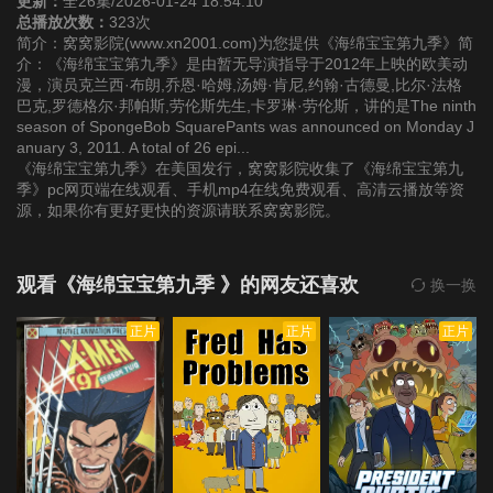
更新：
全26集/2026-01-24 18:54:10
总播放次数：
323次
简介：窝窝影院(www.xn2001.com)为您提供《海绵宝宝第九季》简
第22集
第23集
第24集
介：《海绵宝宝第九季》是由暂无导演指导于2012年上映的欧美动
漫，演员克兰西·布朗,乔恩·哈姆,汤姆·肯尼,约翰·古德曼,比尔·法格
巴克,罗德格尔·邦帕斯,劳伦斯先生,卡罗琳·劳伦斯，讲的是The ninth
第25集
第26集
season of SpongeBob SquarePants was announced on Monday J
anuary 3, 2011. A total of 26 epi...
《海绵宝宝第九季》在美国发行，窝窝影院收集了《海绵宝宝第九
季》pc网页端在线观看、手机mp4在线免费观看、高清云播放等资
源，如果你有更好更快的资源请联系窝窝影院。
观看《海绵宝宝第九季 》的网友还喜欢
换一换
正片
正片
正片