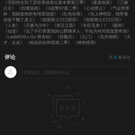
《无职转生到了异世界就拿出真本事第三季》
《废柴病房》
《三嫁
公主》
《饥饿游戏》
《X战警97第二季》
《心动禁止》
《气运世界
杯，我能复制所有球星技能》
《红色珍珠》
《当上神明后，我带着
信徒干翻了废土》
《假面骑士ZZZ国语》
《假面骑士ZZZ日语》
《人鱼》
《天籁与少年》
《第五立面》
《丰臣兄弟！》
《眼眸》
《仙逆》
《说了不打算爱我的公爵继承人，不知为何对我宠爱有加》
《Let&#039;s Go 怪奇组》
《炒翻天》
《九门》
《花开锦绣》
《天
才，女友》
《相反的你和我第二季》
《神兽猎局》
评论
共
0
条评论