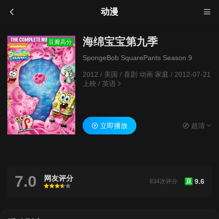
动漫
海绵宝宝第九季
豆瓣高分
SpongeBob SquarePants Season 9
2012
/
美国
/
喜剧 动画 家庭
/
2012-07-21
上映
/
英语
立即播放
超清
7.0
网友评分
9.6
834次评分
豆
很差
较差
还行
推荐
力荐