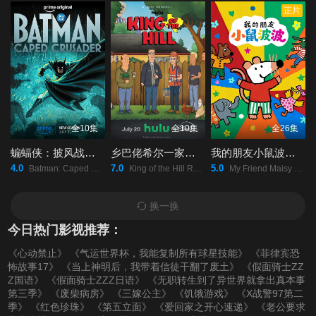
正片
全10集
全10集
全26集
蝙蝠侠：披风战士第二季
乡巴佬希尔一家的幸福生活第十五季
我的朋友小鼠波波英语
4.0
7.0
5.0
Batman: Caped Crusader Season 2/
King of the Hill Revival Season 15/
My Friend Maisy Season 1/
换一换
今日热门影视推荐：
《心动禁止》
《气运世界杯，我能复制所有球星技能》
《菲律宾恐
怖故事17》
《当上神明后，我带着信徒干翻了废土》
《假面骑士ZZ
Z国语》
《假面骑士ZZZ日语》
《无职转生到了异世界就拿出真本事
第三季》
《废柴病房》
《三嫁公主》
《饥饿游戏》
《X战警97第二
季》
《红色珍珠》
《第五立面》
《爱回家之开心速递》
《老公要求