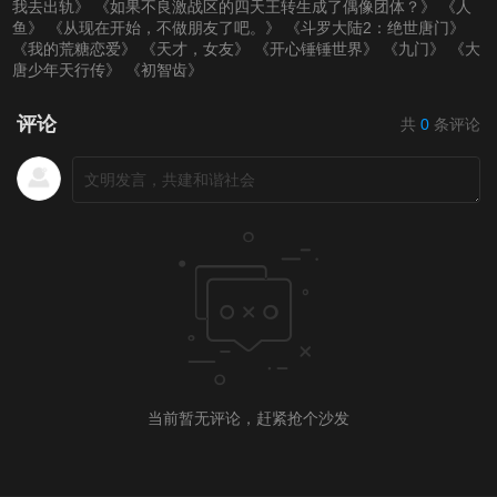
我去出轨》
《如果不良激战区的四天王转生成了偶像团体？》
《人
鱼》
《从现在开始，不做朋友了吧。》
《斗罗大陆2：绝世唐门》
《我的荒糖恋爱》
《天才，女友》
《开心锤锤世界》
《九门》
《大
唐少年天行传》
《初智齿》
评论
共
0
条评论
当前暂无评论，赶紧抢个沙发