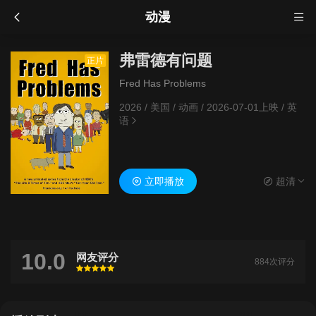
动漫
弗雷德有问题
正片
Fred Has Problems
2026
/
美国
/
动画
/
2026-07-01上映
/
英
语
立即播放
超清
10.0
网友评分
884次评分
很差
较差
还行
推荐
力荐