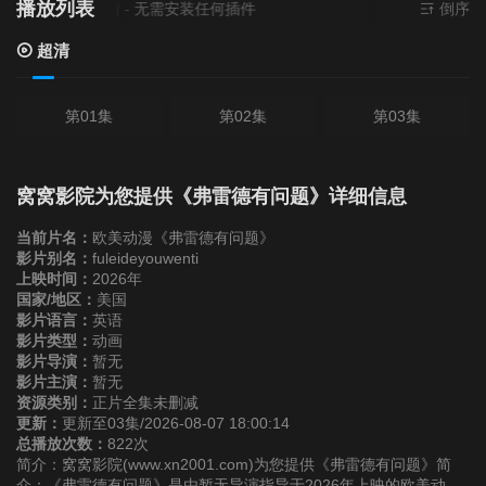
播放列表
前资源来源
超清
- 无需安装任何插件
倒序
超清
第01集
第02集
第03集
窝窝影院为您提供《弗雷德有问题》详细信息
当前片名：
欧美动漫《弗雷德有问题》
影片别名：
fuleideyouwenti
上映时间：
2026年
国家/地区：
美国
影片语言：
英语
影片类型：
动画
影片导演：
暂无
影片主演：
暂无
资源类别：
正片全集未删减
更新：
更新至03集/2026-08-07 18:00:14
总播放次数：
822次
简介：窝窝影院(www.xn2001.com)为您提供《弗雷德有问题》简
介：《弗雷德有问题》是由暂无导演指导于2026年上映的欧美动