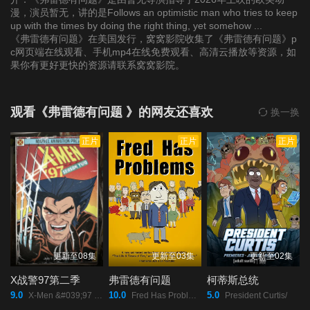
漫，演员暂无，讲的是Follows an optimistic man who tries to keep
up with the times by doing the right thing, yet somehow ...
《弗雷德有问题》在美国发行，窝窝影院收集了《弗雷德有问题》p
c网页端在线观看、手机mp4在线免费观看、高清云播放等资源，如
果你有更好更快的资源请联系窝窝影院。
观看《弗雷德有问题 》的网友还喜欢
换一换
正片
正片
正片
更新至08集
更新至03集
更新至02集
X战警97第二季
弗雷德有问题
柯蒂斯总统
9.0
10.0
5.0
X-Men &#039;97 Season 2/
Fred Has Problems/
President Curtis/