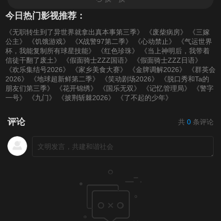
今日热门影视推荐：
《无职转生到了异世界就拿出真本事第三季》
《废柴病房》
《三嫁
公主》
《饥饿游戏》
《X战警97第二季》
《心动禁止》
《气运世界
杯，我能复制所有球星技能》
《红色珍珠》
《当上神明后，我带着
信徒干翻了废土》
《假面骑士ZZZ国语》
《假面骑士ZZZ日语》
《欢乐集结号2026》
《家乡美食大赛》
《金牌调解2026》
《群英会
2026》
《地球超新鲜第二季》
《笑动剧场2026》
《脱口秀和Ta的
朋友们第三季》
《花开锦绣》
《国乐无双》
《记忆管理局》
《警字
一号》
《九门》
《披荆斩棘2026》
《了不起的少年》
评论
共
0
条评论