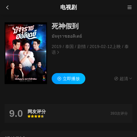
电视剧
死神假到
มัจจุราชฮอลิเดย์
2019
/
泰国
/
剧情
/
2019-02-12上映
/
泰
语
立即播放
超清
9.0
网友评分
393次评分
很差
较差
还行
推荐
力荐