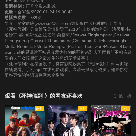
n·Prakasit·Bosuwan
资源类别：
正片全集未删减
更新：
全32集/2026-01-24 19:00:42
第22集
第23集
第24集
总播放次数：
789次
简介：窝窝影院(www.xn2001.com)为您提供《死神假到》简介：
《死神假到》是由暂无导演指导于2019年上映的海外剧，演员那·特
第25集
第26集
第27集
哈沙丁·那·阿育他亚,拉塔浦·朵空萨,Vittawat Singlampong,Chaiwat·
Thongsaeng·Chaiwat·Thongsaeng,Chinnapat Kittichaiwarangkul,
Metta·Roongrat·Metta·Roongrat,Prakasit·Bosuwan·Prakasit·Bosu
第28集
第29集
第30集
wan，讲的是讲述不知道真爱为何物的死神来到人间度假与不相信真
爱的人间女孩相识之后发生的奇幻爱情故事！
第31集
第32集
《死神假到》在泰国发行，窝窝影院收集了《死神假到》pc网页端
在线观看、手机mp4在线免费观看、高清云播放等资源，如果你有
更好更快的资源请联系窝窝影院。
观看《死神假到 》的网友还喜欢
换一换
正片
正片
正片