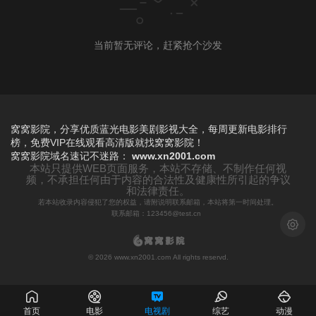
当前暂无评论，赶紧抢个沙发
窝窝影院，分享优质蓝光电影美剧影视大全，每周更新电影排行
榜，免费VIP在线观看高清版就找窝窝影院！
窝窝影院
域名速记不迷路：
www.xn2001.com
本站只提供WEB页面服务，本站不存储、不制作任何视
频，不承担任何由于内容的合法性及健康性所引起的争议
和法律责任。
若本站收录内容侵犯了您的权益，请附说明联系邮箱，本站将第一时间处理。
联系邮箱：123456@test.cn
浅色模
© 2026 www.xn2001.com All rights reservd.
首页
电影
电视剧
综艺
动漫