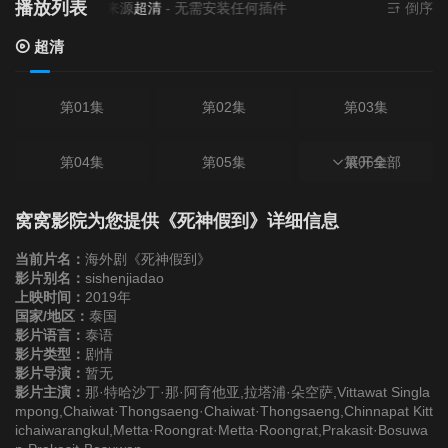
播放列表
当前资源来源
超清
- 无需安装任何插件
倒序
超清
第01集
第02集
第03集
第04集
第05集
第06集
展开全部
第07集
第08集
第09集
窝窝影院为您提供《死神假到》详细信息
当前片名：
海外剧《死神假到》
第10集
第11集
第12集
影片别名：
sishenjiadao
上映时间：
2019年
国家/地区：
泰国
第13集
第14集
第15集
影片语言：
泰语
影片类型：
剧情
影片导演：
暂无
第16集
第17集
第18集
影片主演：
那·特哈沙丁·那·阿育他亚,拉塔浦·朵空萨,Vittawat Singla
mpong,Chaiwat·Thongsaeng·Chaiwat·Thongsaeng,Chinnapat Kitt
ichaiwarangkul,Metta·Roongrat·Metta·Roongrat,Prakasit·Bosuwa
第19集
第20集
第21集