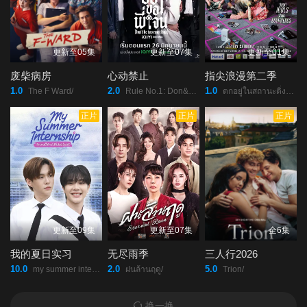
更新至05集
更新至07集
更新至01集
废柴病房
心动禁止
指尖浪漫第二季
1.0
2.0
1.0
The F Ward/
Rule No.1: Don&#039;t Be Too Emotional/
ตกอยู่ในสถานะติ่งแฟน/
正片
正片
正片
更新至09集
更新至07集
全6集
我的夏日实习
无尽雨季
三人行2026
10.0
2.0
5.0
my summer internship/
ฝนล้านฤดู/
Trion/
换一换