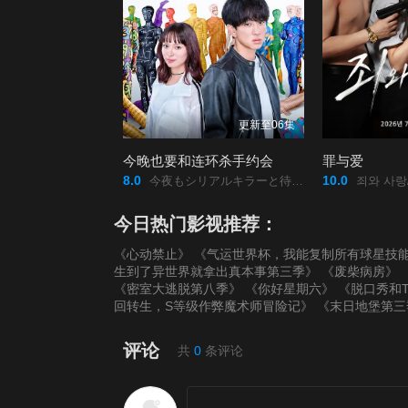
更新至06集
今晚也要和连环杀手约会
罪与爱
8.0
10.0
今夜もシリアルキラーと待ち合わせ/
죄와 사랑
今日热门影视推荐：
《心动禁止》
《气运世界杯，我能复制所有球星技
生到了异世界就拿出真本事第三季》
《废柴病房》
《密室大逃脱第八季》
《你好星期六》
《脱口秀和
回转生，S等级作弊魔术师冒险记》
《末日地堡第三
评论
共
0
条评论