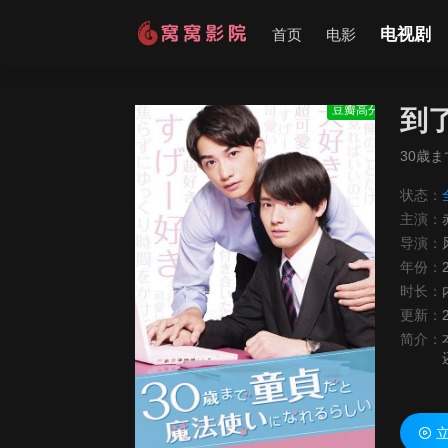
电视剧
首页
电影
豆瓣高分
到
30歳
状态：
主演：
导演：
年份：
时长：
更新：
简介：
立