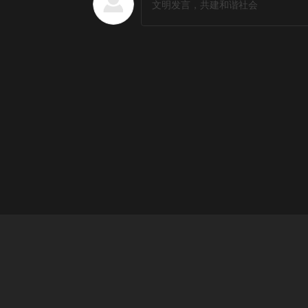
日韩剧排行榜
更多
1
红豆面包
2
善良医生