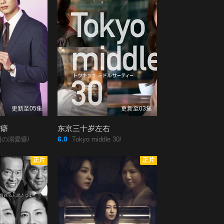
更新至05集
更新至03集
爱癖
东京三十岁左右
6.0
の溺愛癖/
Tokyo middle 30/
正片
正片