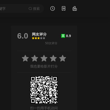
搜索
6.0
网友评分
8.9
豆
很差
较差
还行
推荐
力荐
50次评分
阿南敦子
/
铃之助
/
上地春奈
/
吉田乌龙太
/
原金太郎
我也要给影片打分
扫一扫用手机访问