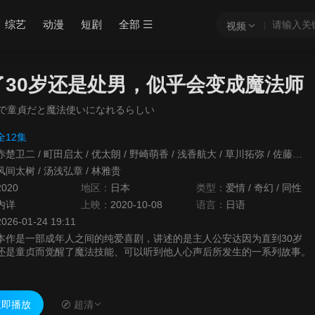
综艺
动漫
短剧
全部
视频
了30岁还是处男，似乎会变成魔法师
まで童貞だと魔法使いになれるらしい
全12集
赤楚卫二
/
町田启太
/
优太朗
/
野崎萌香
/
浅香航大
/
草川拓弥
/
佐藤玲
/
风间太树
/
汤浅弘章
/
林雅贵
2020
地区：
日本
类型：
爱情
/
奇幻
/
同性
内详
上映：
2020-10-08
语言：
日语
2026-01-24 19:11
本作是一部成年人之间的纯爱喜剧，讲述的是主人公安达因为直到30岁
还是童贞而觉醒了魔法技能、可以听到他人心声后所发生的一系列故事。
即播放
超清