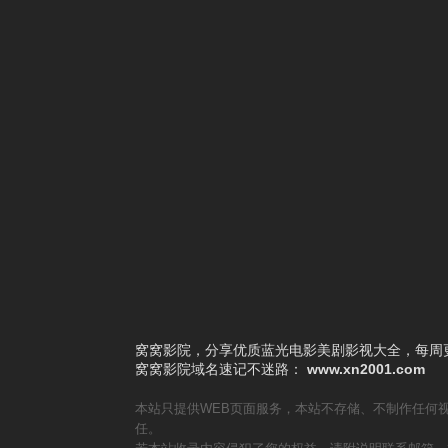
3
和歌子酒第三季
4
罪与罚
5
棱镜
6
坏记忆橡皮擦
7
别放精神线
8
分身
9
回我的家
10
课后战争活动
窝窝影院，分享优质蓝光电影美剧影视大全，每周更
窝窝影院
域名速记不迷路：
www.xn2001.com
本站只提供WEB页面服务，本站不存储、不制作任何
任。