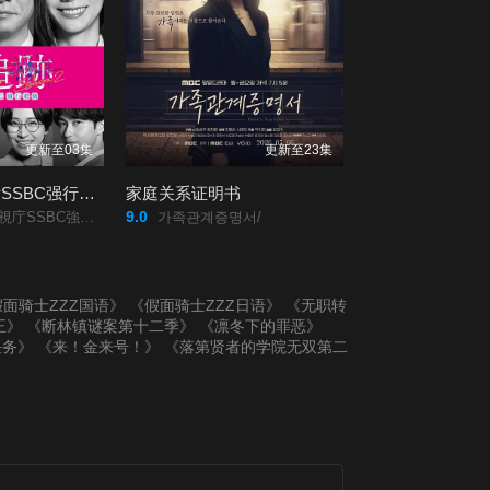
更新至03集
更新至23集
大追踪〜警视厅SSBC强行犯系〜第二季
家庭关系证明书
9.0
BC強行犯係～/2/
가족관계증명서/
面骑士ZZZ国语》
《假面骑士ZZZ日语》
《无职转
王》
《断林镇谜案第十二季》
《凛冬下的罪恶》
任务》
《来！金来号！》
《落第贤者的学院无双第二