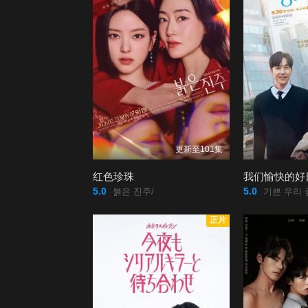
更新至101集
红色珍珠
我们愉快的好
5.0
5.0
붉은 진주/
기쁜 우리 
正片