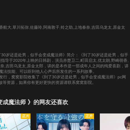
香航大,草川拓弥,佐藤玲,阿南敦子,铃之助,上地春奈,吉田乌龙太,原金太
供《到了30岁还是处男，似乎会变成魔法师》简介：《到了30岁还是处男，似乎
指导于2020年上映的日韩剧，演员赤楚卫二,町田启太,优太朗,野崎萌香,
地春奈,吉田乌龙太,原金太郎，讲的是本作是一部成年人之间的纯爱喜剧，讲
了魔法技能、可以听到他人心声后所发生的一系列故事。
发行，窝窝影院收集了《到了30岁还是处男，似乎会变成魔法师》pc网
播放等资源，如果你有更好更快的资源请联系窝窝影院。
变成魔法师 》的网友还喜欢
正片
正片