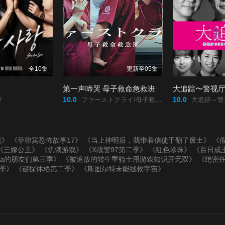
全10集
更新至05集
第一声啼哭 母子救命急救班
10.0
10.0
/
ファーストクライ/母子救命救急班/
大追跡～警視庁SS
能》
《菲律宾恐怖故事17》
《当上神明后，我带着信徒干翻了废土》
《假
《三嫁公主》
《饥饿游戏》
《X战警97第二季》
《红色珍珠》
《百日成
Ta的朋友们第三季》
《被追放的转生重骑士用游戏知识开无双》
《绝密
季》
《谜探休格第二季》
《斯图尔特未能拯救宇宙》