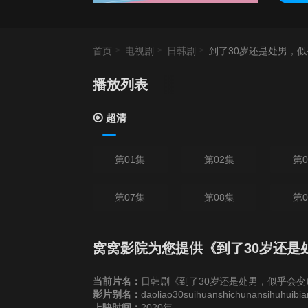
首页
电视剧
日韩剧
到了30岁还是处男，
播放列表
当
超清
第01集
第02集
第0
第07集
第08集
第0
窝窝影院为您提供《到了30岁还是
当前片名：
日韩剧《到了30岁还是处男，似乎会变
影片别名：
daoliao30suihuanshichunansihuhuibi
上映时间：
2020年