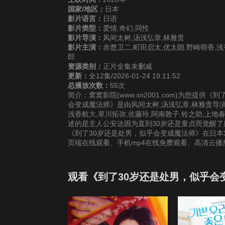
国家/地区：
日本
影片语言：
日语
影片类型：
爱情,奇幻,同性
影片导演：
风间太树,汤浅弘章,林雅贵
影片主演：
赤楚卫二,町田启太,优太朗,野崎萌香,浅
郎
资源类别：
正片全集未删减
更新：
全12集/2026-01-24 19:11:52
总播放次数：
55次
简介：窝窝影院(www.xn2001.com)为您提
会变成魔法师》是由风间太树,汤浅弘章,林雅贵导演
浅香航大,草川拓弥,佐藤玲,阿南敦子,铃之助,上
述的是主人公安达因为直到30岁还是童贞而觉醒
《到了30岁还是处男，似乎会变成魔法师》在日本
页端在线观看、手机mp4在线免费观看、高清云
观看《到了30岁还是处男，似乎会