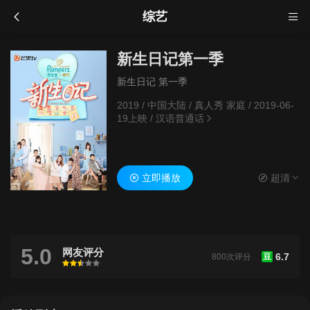
综艺
新生日记第一季
新生日记 第一季
2019
/
中国大陆
/
真人秀 家庭
/
2019-06-
19上映
/
汉语普通话
立即播放
超清
5.0
网友评分
6.7
800次评分
豆
很差
较差
还行
推荐
力荐