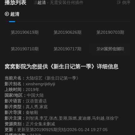
播放列表
当前资源来源
超清
- 无需安装任何插件
倒序
超清
第20190619期
第20190626期
第20190703期
第20190710期
第20190717期
第20190724期
展开全部
第20190731期
第20190807期
第20190814期
窝窝影院为您提供《新生日记第一季》详细信息
当前片名：
大陆综艺《新生日记第一季》
第20190821期
第20190828期
第20190904期
影片别名：
xinshengrijidiyiji
上映时间：
2019年
国家/地区：
中国大陆
第20190911期
第20190918期
第20190925期
影片语言：
汉语普通话
影片类型：
真人秀,家庭
影片导演：
秦敏毅
影片主演：
刘智满,李艾,张杰,姜潮,陈燃,麦迪娜,马剑越,张徐宁
资源类别：
正片全集未删减
更新：
更新至第20190925期完结/2026-01-24 19:27:05