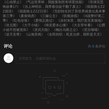
《心动禁止》
《气运世界杯，我能复制所有球星技能》
《菲律宾恐
怖故事17》
《当上神明后，我带着信徒干翻了废土》
《假面骑士ZZ
Z国语》
《假面骑士ZZZ日语》
《无职转生到了异世界就拿出真本事
第三季》
《废柴病房》
《三嫁公主》
《饥饿游戏》
《X战警97第二
季》
《红色珍珠》
《爱情正路过》
《冰封末世，我打造完美领地》
《沧元图》
《大千小镇》
《缔灵爱水心缠》
《大主宰年番》
《公爵
小姐不想被宠坏》
《灵武大陆》
《梅比乌斯之尘》
《尼古喵喵》
《逆天至尊》
《山海异闻》
《全民转职：死灵法师，我即是天灾》
评论
共
0
条评论