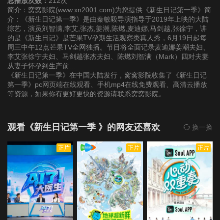
总播放次数：
212次
简介：窝窝影院(www.xn2001.com)为您提供《新生日记第一季》简
介：《新生日记第一季》是由秦敏毅导演指导于2019年上映的大陆
综艺，演员刘智满,李艾,张杰,姜潮,陈燃,麦迪娜,马剑越,张徐宁，讲
的是《新生日记》是芒果TV孕期生活观察类真人秀，6月19日起每
周三中午12点芒果TV全网独播。节目将全面记录麦迪娜姜潮夫妇、
李艾张徐宁夫妇、马剑越张杰夫妇、陈燃刘智满（Mark）四对夫妻
从妻子怀孕到生产前...
《新生日记第一季》在中国大陆发行，窝窝影院收集了《新生日记
第一季》pc网页端在线观看、手机mp4在线免费观看、高清云播放
等资源，如果你有更好更快的资源请联系窝窝影院。
观看《新生日记第一季 》的网友还喜欢
换一换
正片
正片
正片