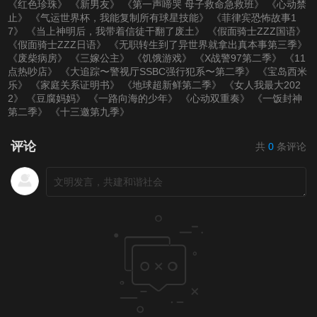
《红色珍珠》
《新男友》
《第一声啼哭 母子救命急救班》
《心动禁
止》
《气运世界杯，我能复制所有球星技能》
《菲律宾恐怖故事1
7》
《当上神明后，我带着信徒干翻了废土》
《假面骑士ZZZ国语》
《假面骑士ZZZ日语》
《无职转生到了异世界就拿出真本事第三季》
《废柴病房》
《三嫁公主》
《饥饿游戏》
《X战警97第二季》
《11
点热吵店》
《大追踪〜警视厅SSBC强行犯系〜第二季》
《宝岛西米
乐》
《家庭关系证明书》
《地球超新鲜第二季》
《女人我最大202
2》
《豆腐妈妈》
《一路向海的少年》
《心动双重奏》
《一饭封神
第二季》
《十三邀第九季》
评论
共
0
条评论