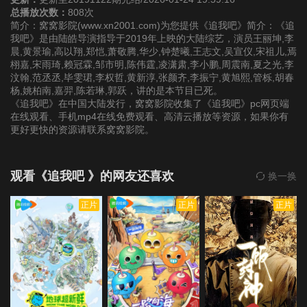
总播放次数：
808次
简介：窝窝影院(www.xn2001.com)为您提供《追我吧》简介：《追
我吧》是由陆皓导演指导于2019年上映的大陆综艺，演员王丽坤,李
晨,黄景瑜,高以翔,郑恺,萧敬腾,华少,钟楚曦,王志文,吴宣仪,宋祖儿,焉
栩嘉,宋雨琦,赖冠霖,邹市明,陈伟霆,凌潇肃,李小鹏,周震南,夏之光,李
汶翰,范丞丞,毕雯珺,李权哲,黄新淳,张颜齐,李振宁,黄旭熙,管栎,胡春
杨,姚柏南,嘉羿,陈若琳,郭跃，讲的是本节目已死。
《追我吧》在中国大陆发行，窝窝影院收集了《追我吧》pc网页端
在线观看、手机mp4在线免费观看、高清云播放等资源，如果你有
更好更快的资源请联系窝窝影院。
观看《追我吧 》的网友还喜欢
换一换
正片
正片
正片