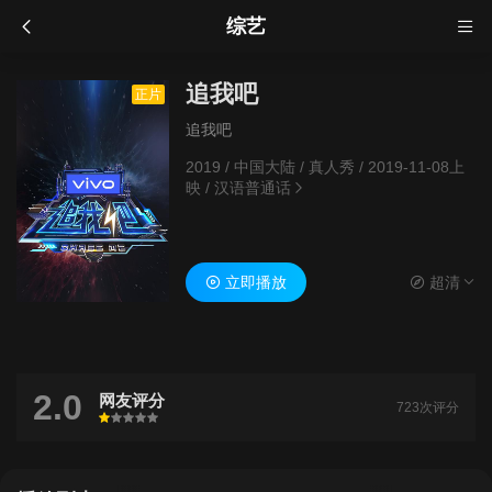
综艺
追我吧
正片
追我吧
2019
/
中国大陆
/
真人秀
/
2019-11-08上
映
/
汉语普通话
立即播放
超清
2.0
网友评分
723次评分
很差
较差
还行
推荐
力荐