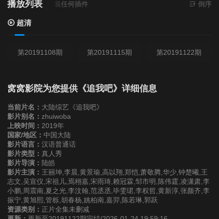
播放列表
源
超清
- 无需安装任何插件
倒序
超清
第20191108期
第20191115期
第20191122期
窝窝影院为您提供《追我吧》详细信息
当前片名：
大陆综艺《追我吧》
影片别名：
zhuiwoba
上映时间：
2019年
国家/地区：
中国大陆
影片语言：
汉语普通话
影片类型：
真人秀
影片导演：
陆皓
影片主演：
王丽坤,李晨,黄景瑜,高以翔,郑恺,萧敬腾,华少,钟楚曦,王
志文,吴宣仪,宋祖儿,焉栩嘉,宋雨琦,赖冠霖,邹市明,陈伟霆,凌潇肃,李
小鹏,周震南,夏之光,李汶翰,范丞丞,毕雯珺,李权哲,黄新淳,张颜齐,李
振宁,黄旭熙,管栎,胡春杨,姚柏南,嘉羿,陈若琳,郭跃
资源类别：
正片全集未删减
更新：
更新至20191122期完结/2026-01-24 19:59:16