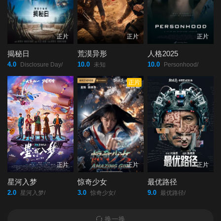
正片
正片
正片
揭秘日
荒漠异形
人格2025
4.0
10.0
10.0
Disclosure Day/
未知
Personhood/
正片
正片
正片
正片
星河入梦
惊奇少女
最优路径
2.0
3.0
9.0
星河入梦/
惊奇少女/
最优路径/
换一换