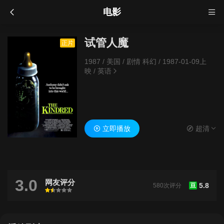
电影
试管人魔
正片
1987
/
美国
/
剧情 科幻
/
1987-01-09上
映
/
英语
立即播放
超清
3.0
网友评分
5.8
580次评分
豆
很差
较差
还行
推荐
力荐