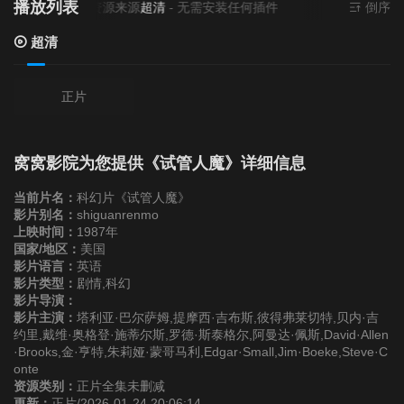
播放列表
当前资源来源
超清
- 无需安装任何插件
倒序
超清
正片
窝窝影院为您提供《试管人魔》详细信息
当前片名：
科幻片《试管人魔》
影片别名：
shiguanrenmo
上映时间：
1987年
国家/地区：
美国
影片语言：
英语
影片类型：
剧情,科幻
影片导演：
影片主演：
塔利亚·巴尔萨姆,提摩西·吉布斯,彼得弗莱切特,贝内·吉
约里,戴维·奥格登·施蒂尔斯,罗德·斯泰格尔,阿曼达·佩斯,David·Allen
·Brooks,金·亨特,朱莉娅·蒙哥马利,Edgar·Small,Jim·Boeke,Steve·C
onte
资源类别：
正片全集未删减
更新：
正片/2026-01-24 20:06:14