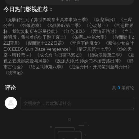
今日热门影视推荐：
《无职转生到了异世界就拿出真本事第三季》
《废柴病房》
《三嫁
公主》
《饥饿游戏》
《X战警97第二季》
《心动禁止》
《气运世界
杯，我能复制所有球星技能》
《红色珍珠》
《爱情正路过》
《当上
神明后，我带着信徒干翻了废土》
《茶啊二中第六季》
《假面骑士Z
ZZ国语》
《假面骑士ZZZ日语》
《穹庐下的魔女》
《魔法少女奈叶
EXCEEDS Gun Blaze Vengeance》
《暗芝居第十七季》
《你的天
空～晴转恋～》
《成长秀 向日葵马戏团》
《指尖浪漫第二季》
《夏
色之云掀起恋爱与风暴》
《反派大师兄 师妹们不按套路出牌》
《都
市古仙医》
《绝世武神第八季》
《启运丹田：开局签到至尊丹田》
《牧神记》
评论
共
0
条评论