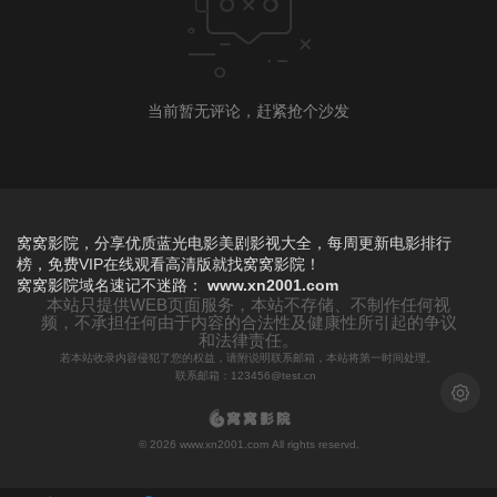
当前暂无评论，赶紧抢个沙发
窝窝影院，分享优质蓝光电影美剧影视大全，每周更新电影排行
榜，免费VIP在线观看高清版就找窝窝影院！
窝窝影院
域名速记不迷路：
www.xn2001.com
本站只提供WEB页面服务，本站不存储、不制作任何视
频，不承担任何由于内容的合法性及健康性所引起的争议
和法律责任。
若本站收录内容侵犯了您的权益，请附说明联系邮箱，本站将第一时间处理。
联系邮箱：123456@test.cn
浅色模
© 2026 www.xn2001.com All rights reservd.