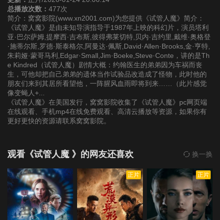
总播放次数：
477次
简介：窝窝影院(www.xn2001.com)为您提供《试管人魔》简介：
《试管人魔》是由未知导演指导于1987年上映的科幻片，演员塔利
亚·巴尔萨姆,提摩西·吉布斯,彼得弗莱切特,贝内·吉约里,戴维·奥格登
·施蒂尔斯,罗德·斯泰格尔,阿曼达·佩斯,David·Allen·Brooks,金·亨特,
朱莉娅·蒙哥马利,Edgar·Small,Jim·Boeke,Steve·Conte，讲的是Th
e Kindred（试管人魔）剧情大概：约翰医生的弟弟因为车祸而丧
生，可他却把自己弟弟的遗体当作试验品改造成了怪物，此时他的
朋友们来到其居所看望他，一阵腥风血雨即将到来……（此片感觉
像变蝇人+...
《试管人魔》在美国发行，窝窝影院收集了《试管人魔》pc网页端
在线观看、手机mp4在线免费观看、高清云播放等资源，如果你有
更好更快的资源请联系窝窝影院。
观看《试管人魔 》的网友还喜欢
换一换
正片
正片