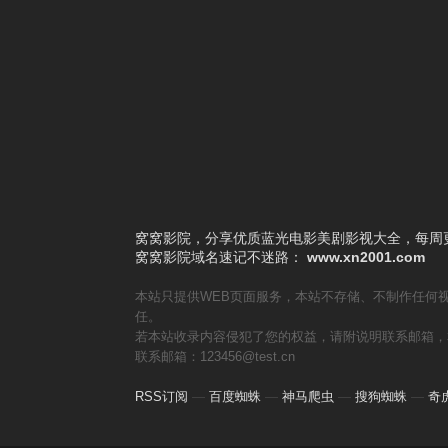
6
丑娃娃
7
穿靴子的猫：萌猫三剑客
8
变身国王2：高刚外传
9
拯救大明星
10
夏目友人帐：石起和可疑来访者
窝窝影院，分享优质蓝光电影美剧影视大全，每周更
窝窝影院
域名速记不迷路：
www.xn2001.com
本站只提供WEB页面服务，本站不存储、不制作任何
任。
若本站收录内容侵犯了您的权益，请附说明联系邮箱，
联系邮箱：123456@test.cn
RSS订阅
—
百度蜘蛛
—
神马爬虫
—
搜狗蜘蛛
—
奇