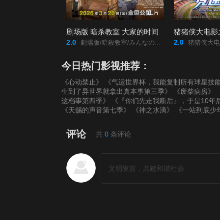
正片
剧场版 暗杀教室 大家的时间
猪猪侠大电影
2.0
2.0
劇場版/暗殺教室/みんなの時間/
猪猪侠大电
今日热门影视推荐：
《心动禁止》
《气运世界杯，我能复制所有球星技
生到了异世界就拿出真本事第三季》
《废柴病房》
这档事第四季》
《『你们先走我断后』，于是10年
《天赐的声音第七季》
《神之水滴》
《一站到底少
评论
共
0
条评论