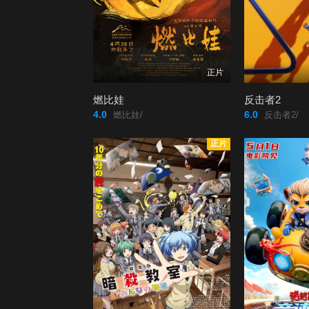
正片
燃比娃
反击者2
4.0
6.0
燃比娃/
反击者2/
正片