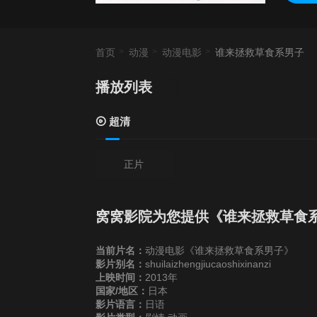
首页
动漫
动漫电影
谁来拯救草食系男子
播放列表
超清
正片
窝窝影院为您提供《谁来拯救草食
当前片名：
动漫电影《谁来拯救草食系男子》
影片别名：
shuilaizhengjiucaoshixinanzi
上映时间：
2013年
国家/地区：
日本
影片语言：
日语