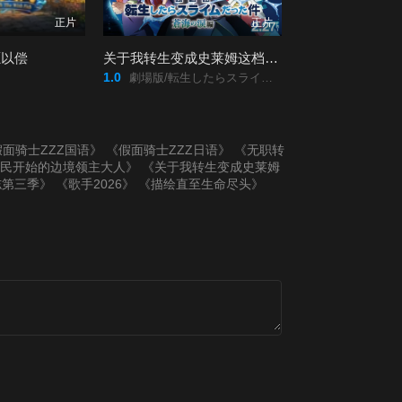
正片
正片
愿以偿
关于我转生变成史莱姆这档事 苍海之泪篇
1.0
劇場版/転生したらスライムだった件/蒼海の涙編/
面骑士ZZZ国语》
《假面骑士ZZZ日语》
《无职转
居民开始的边境领主大人》
《关于我转生变成史莱姆
志第三季》
《歌手2026》
《描绘直至生命尽头》