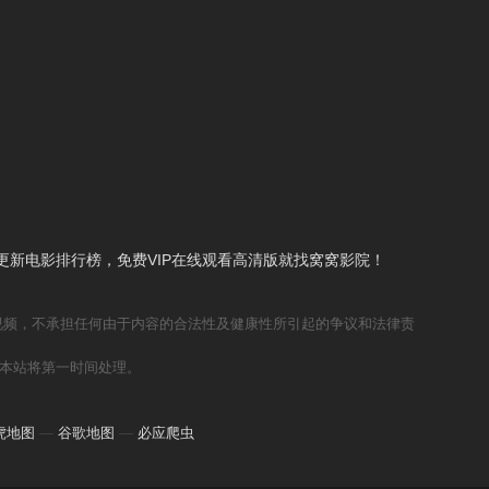
新电影排行榜，免费VIP在线观看高清版就找窝窝影院！
视频，不承担任何由于内容的合法性及健康性所引起的争议和法律责
本站将第一时间处理。
虎地图
—
谷歌地图
—
必应爬虫