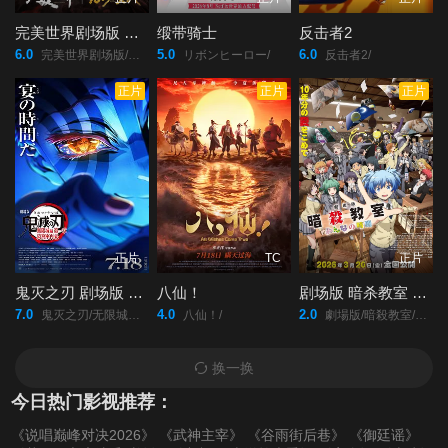
完美世界剧场版 九劫焚天
缎带骑士
反击者2
6.0
5.0
6.0
完美世界剧场版/九劫焚天/
リボンヒーロー/
反击者2/
正片
正片
正片
正片
TC
正片
鬼灭之刃 剧场版 无限城篇第一章 猗窝座再来
八仙！
剧场版 暗杀教室 大家的时间
7.0
4.0
2.0
鬼灭之刃/无限城篇/第一章/猗窝座再袭/Demon Slayer: Kimetsu no Yaiba Infinity Castle/Demon Slayer -Kimetsu no Yaiba- The Movie: Infinity Castle/鬼灭之刃/剧场版/无限城篇/第一章/猗窝座再来/劇場版「鬼滅の刃」無限城編/』第一章/猗窩座再来/
八仙！/
劇場版/暗殺教室/みんなの時間/
换一换
今日热门影视推荐：
《说唱巅峰对决2026》
《武神主宰》
《谷雨街后巷》
《御廷谣》