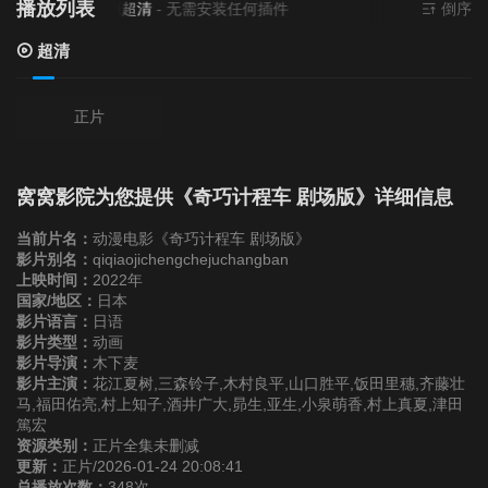
播放列表
当前资源来源
超清
- 无需安装任何插件
倒序
超清
正片
窝窝影院为您提供《奇巧计程车 剧场版》详细信息
当前片名：
动漫电影《奇巧计程车 剧场版》
影片别名：
qiqiaojichengchejuchangban
上映时间：
2022年
国家/地区：
日本
影片语言：
日语
影片类型：
动画
影片导演：
木下麦
影片主演：
花江夏树,三森铃子,木村良平,山口胜平,饭田里穗,齐藤壮
马,福田佑亮,村上知子,酒井广大,昴生,亚生,小泉萌香,村上真夏,津田
篤宏
资源类别：
正片全集未删减
更新：
正片/2026-01-24 20:08:41
总播放次数：
348次