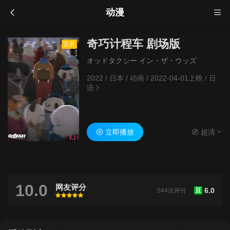
动漫
奇巧计程车 剧场版
正片
オッドタクシー イン・ザ・ウッズ
2022
/
日本
/
动画
/
2022-04-01上映
/
日
语
立即播放
超清
10.0
网友评分
6.0
544次评分
豆
很差
较差
还行
推荐
力荐