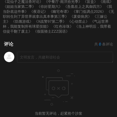
《花仙子之魔法香对论》
《中餐厅·南洋拾光季》
《盲盒》
《南戏》
《姐姐当家第二季》
《你好星期六》
《吾凰在上之凤御四方》
《我
当卧底这件事》
《夜语记》
《幽宅奇谭》
《掌门低调点2026》
《无
职转生到了异世界就拿出真本事第三季》
《废柴病房》
《三嫁公
主》
《饥饿游戏》
《X战警97第二季》
《心动禁止》
《气运世界
杯，我能复制所有球星技能》
《红色珍珠》
《当上神明后，我带着
信徒干翻了废土》
《假面骑士ZZZ国语》
评论
共
0
条评论
当前暂无评论，赶紧抢个沙发