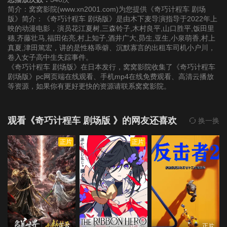
简介：窝窝影院(www.xn2001.com)为您提供《奇巧计程车 剧场
版》简介：《奇巧计程车 剧场版》是由木下麦导演指导于2022年上
映的动漫电影，演员花江夏树,三森铃子,木村良平,山口胜平,饭田里
穗,齐藤壮马,福田佑亮,村上知子,酒井广大,昴生,亚生,小泉萌香,村上
真夏,津田篤宏，讲的是性格乖僻、沉默寡言的出租车司机小户川，
卷入女子高中生失踪事件。
《奇巧计程车 剧场版》在日本发行，窝窝影院收集了《奇巧计程车
剧场版》pc网页端在线观看、手机mp4在线免费观看、高清云播放
等资源，如果你有更好更快的资源请联系窝窝影院。
观看《奇巧计程车 剧场版 》的网友还喜欢
换一换
正片
正片
正片
正片
正片