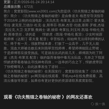
更新：
正片/2026-01-24 20:14:14
总播放次数：
672次
简介：窝窝影院(www.xn2001.com)为您提供《功夫熊猫之卷轴的秘
密》简介：《功夫熊猫之卷轴的秘密》是由鲁道夫·格恩登导演指导
于2016年上映的动漫电影，演员杰克·布莱克,吴汉章,达斯汀·霍夫曼,
塔拉·麦克里,兰德尔·杜克·金,斯蒂芬·凯林,杰登·伦德,塞斯·罗根,杰瑞
·克拉克,大卫·克罗斯,詹姆士·谢,彼得·奇莱拉,刘玉玲,凯瑞·华格伦,凯
莉·斯泰堡丝，讲的是 悍娇虎（凯瑞·华格伦 配音）少女时候跟
着师傅（达斯汀·霍夫曼 配音）辛苦练功，却始终无法得到师傅的认
可。终于有一天，强敌野猪来袭，打败了一众高手，几乎无人能
敌。混血大师被击败后来到翡翠宫找师傅，希望师傅能阻止野猪，
于是师傅答应接受挑战。可是就在比武的前几天，师傅因为吃了阿
波（杰克·布莱克 配音）做的饭而食物中毒无法应战，无奈之下指派
悍娇虎带着卷轴去寻找神奇四侠，一连串的巧合之下，悍娇虎带回
了快螳螂等人，自此故事发生了逆转……
《功夫熊猫之卷轴的秘密》在美国发行，窝窝影院收集了《功夫熊
猫之卷轴的秘密》pc网页端在线观看、手机mp4在线免费观看、高
清云播放等资源，如果你有更好更快的资源请联系窝窝影院。
观看《功夫熊猫之卷轴的秘密 》的网友还喜欢
换一换