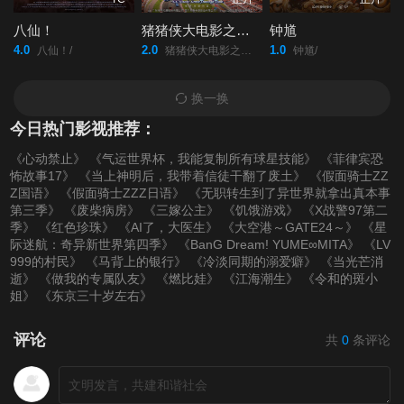
八仙！
猪猪侠大电影之竞速小英雄
钟馗
4.0
2.0
1.0
八仙！/
猪猪侠大电影之竞速小英雄/
钟馗/
换一换
今日热门影视推荐：
《心动禁止》
《气运世界杯，我能复制所有球星技能》
《菲律宾恐
怖故事17》
《当上神明后，我带着信徒干翻了废土》
《假面骑士ZZ
Z国语》
《假面骑士ZZZ日语》
《无职转生到了异世界就拿出真本事
第三季》
《废柴病房》
《三嫁公主》
《饥饿游戏》
《X战警97第二
季》
《红色珍珠》
《AI了，大医生》
《大空港～GATE24～》
《星
际迷航：奇异新世界第四季》
《BanG Dream! YUME∞MITA》
《LV
999的村民》
《马背上的银行》
《冷淡同期的溺爱癖》
《当光芒消
逝》
《做我的专属队友》
《燃比娃》
《江海潮生》
《令和的斑小
姐》
《东京三十岁左右》
评论
共
0
条评论