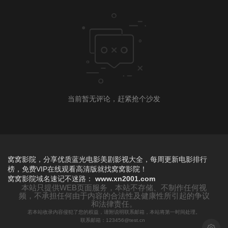
当前暂无评论，赶紧抢个沙发
窝窝影院，分享优质蓝光电影美剧影视大全，每周更新电影排行
榜，免费VIP在线观看高清版就找窝窝影院！
窝窝影院
域名速记不迷路：
www.xn2001.com
本站只提供WEB页面服务，本站不存储、不制作任何视
频，不承担任何由于内容的合法性及健康性所引起的争议
和法律责任。
若本站收录内容侵犯了您的权益，请附说明联系邮箱，本站将第一时间处理。
联系邮箱：123456@test.cn