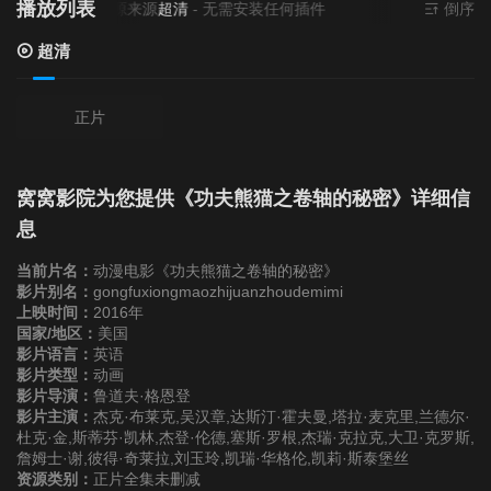
播放列表
当前资源来源
超清
- 无需安装任何插件
倒序
超清
正片
窝窝影院为您提供《功夫熊猫之卷轴的秘密》详细信
息
当前片名：
动漫电影《功夫熊猫之卷轴的秘密》
影片别名：
gongfuxiongmaozhijuanzhoudemimi
上映时间：
2016年
国家/地区：
美国
影片语言：
英语
影片类型：
动画
影片导演：
鲁道夫·格恩登
影片主演：
杰克·布莱克,吴汉章,达斯汀·霍夫曼,塔拉·麦克里,兰德尔·
杜克·金,斯蒂芬·凯林,杰登·伦德,塞斯·罗根,杰瑞·克拉克,大卫·克罗斯,
詹姆士·谢,彼得·奇莱拉,刘玉玲,凯瑞·华格伦,凯莉·斯泰堡丝
资源类别：
正片全集未删减