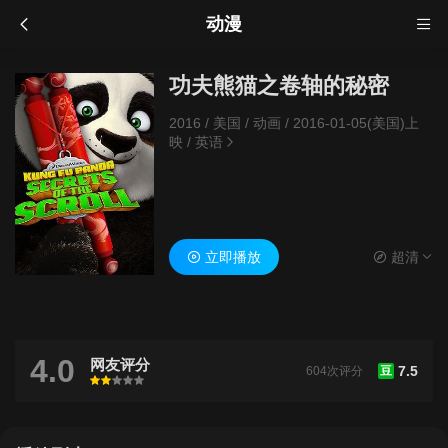
动漫
功夫熊猫之卷轴的秘密
2016
/
美国
/
动画
/
2016-01-05(美国)上
映
/
英语
立即播放
超清
4.0
网友评分
7.5
604次评分
豆
很差
较差
还行
推荐
力荐