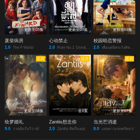
更新至05集
更新至07集
更新至03集
废柴病房
心动禁止
校园暗恋警报
1.0
2.0
2.0
The F Ward/
Rule No.1: Don&#039;t Be Too Emotional/
เพื่อนสนิทระวังคิดไม่ซื่อ/
正片
正片
正片
更新至08集
全8集
更新至07集
绘梦婚礼
Zantiis想念你
当光芒消逝
9.0
2.0
8.0
วาดฝันวันวิวาห์/
Zantiis คิดถึงเธอ/
แสงดาวแสงศรัทธา/