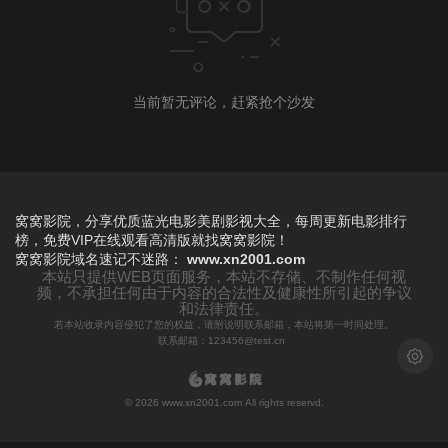
当前暂无评论，赶紧抢个沙发
窝窝影院，分享优质蓝光电影美剧影视大全，每周更新电影排行
榜，免费VIP在线观看高清版就找窝窝影院！
窝窝影院
域名速记不迷路：
www.xn2001.com
本站只提供WEB页面服务，本站不存储、不制作任何视
频，不承担任何由于内容的合法性及健康性所引起的争议
和法律责任。
若本站收录内容侵犯了您的权益，请附说明联系邮箱，本站将第一时间处理。
联系邮箱：123456@test.cn
浅色模
© 2026 www.xn2001.com All rights reservd.