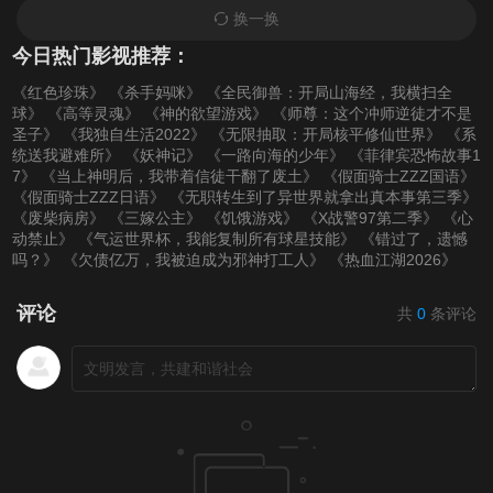
换一换
今日热门影视推荐：
《红色珍珠》
《杀手妈咪》
《全民御兽：开局山海经，我横扫全
球》
《高等灵魂》
《神的欲望游戏》
《师尊：这个冲师逆徒才不是
圣子》
《我独自生活2022》
《无限抽取：开局核平修仙世界》
《系
统送我避难所》
《妖神记》
《一路向海的少年》
《菲律宾恐怖故事1
7》
《当上神明后，我带着信徒干翻了废土》
《假面骑士ZZZ国语》
《假面骑士ZZZ日语》
《无职转生到了异世界就拿出真本事第三季》
《废柴病房》
《三嫁公主》
《饥饿游戏》
《X战警97第二季》
《心
动禁止》
《气运世界杯，我能复制所有球星技能》
《错过了，遗憾
吗？》
《欠债亿万，我被迫成为邪神打工人》
《热血江湖2026》
评论
共
0
条评论