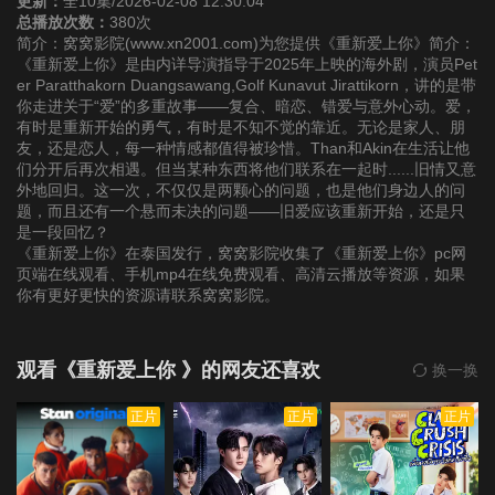
更新：
全10集/2026-02-08 12:30:04
总播放次数：
380次
简介：窝窝影院(www.xn2001.com)为您提供《重新爱上你》简介：
《重新爱上你》是由内详导演指导于2025年上映的海外剧，演员Pet
er Paratthakorn Duangsawang,Golf Kunavut Jirattikorn，讲的是带
你走进关于“爱”的多重故事——复合、暗恋、错爱与意外心动。爱，
有时是重新开始的勇气，有时是不知不觉的靠近。无论是家人、朋
友，还是恋人，每一种情感都值得被珍惜。Than和Akin在生活让他
们分开后再次相遇。但当某种东西将他们联系在一起时......旧情又意
外地回归。这一次，不仅仅是两颗心的问题，也是他们身边人的问
题，而且还有一个悬而未决的问题——旧爱应该重新开始，还是只
是一段回忆？
《重新爱上你》在泰国发行，窝窝影院收集了《重新爱上你》pc网
页端在线观看、手机mp4在线免费观看、高清云播放等资源，如果
你有更好更快的资源请联系窝窝影院。
观看《重新爱上你 》的网友还喜欢
换一换
正片
正片
正片