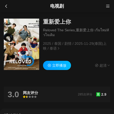
电视剧
重新爱上你
Reloved The Series,重新爱上你 เริ่มใหม่หั
วใจเดิม
2025
/
泰国
/
剧情
/
2025-11-29(泰国)上
映
/
泰语
立即播放
超清
3.0
网友评分
2.9
285次评分
豆
很差
较差
还行
推荐
力荐