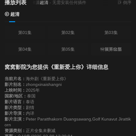
播放列表
当前资源来源
超清
- 无需安装任何插件
倒序
超清
第01集
第02集
第03集
第04集
第05集
特辑第01集
展开全部
第06集
第07集
第08集
窝窝影院为您提供《重新爱上你》详细信息
当前片名：
海外剧《重新爱上你》
第09集
第10集
影片别名：
zhongxinaishangni
上映时间：
2025年
国家/地区：
泰国
影片语言：
泰语
影片类型：
剧情
影片导演：
内详
影片主演：
Peter Paratthakorn Duangsawang,Golf Kunavut Jirattik
orn
资源类别：
正片全集未删减