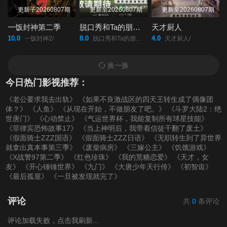
更新子20260807期
更新至20260807期
更新至20260807期
一饭封神第二季
脱口秀和Ta的朋友们第三季
天才厨人
10.0
8.0
4.0
一饭封神2/
脱口秀和Ta的朋友们/第三季/
天才厨人/
换一换
今日热门影视推荐：
《老公要求我去出轨》
《如果不良激战区的四天王转生成了偶像团
体？》
《人鱼》
《从现在开始，不做朋友了吧。》
《斗罗大陆2：绝
世唐门》
《心动禁止》
《气运世界杯，我能复制所有球星技能》
《菲律宾恐怖故事17》
《当上神明后，我带着信徒干翻了废土》
《假面骑士ZZZ国语》
《假面骑士ZZZ日语》
《无职转生到了异世界
就拿出真本事第三季》
《废柴病房》
《三嫁公主》
《饥饿游戏》
《X战警97第二季》
《红色珍珠》
《我的荒糖恋爱》
《天才，女
友》
《开心锤锤世界》
《九门》
《大唐少年天行传》
《初智齿》
《最后孤屋》
《一旦被发现就完了》
评论
共
0
条评论
评论加载失败，点击我刷新...