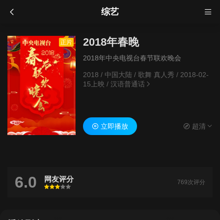
综艺
2018年春晚
正片
2018年中央电视台春节联欢晚会
2018
/
中国大陆
/
歌舞 真人秀
/
2018-02-
15上映
/
汉语普通话
立即播放
超清
6.0
网友评分
769次评分
很差
较差
还行
推荐
力荐