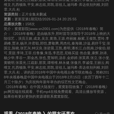
维文,扎西顿珠,平安,林志炫,郑凯,容祖儿,迪玛希·库达依别列根,刘玥
霏,大兵,杜
资源类别：
正片全集未删减
更新：
更新至第1期完结/2026-01-24 20:25:55
总播放次数：
158次
简介：窝窝影院(www.xn2001.com)为您提供《2018年春晚》简
介：《2018年春晚》是由杨东升,邢时苗导演指导于2018年上映的大
陆综艺，演员王姬,成龙,吴京,黄渤,王源,佟丽娅,杨紫,王俊凯,贾玲,李
易峰,贾冰,杨洋,许君聪,郑恺,萧敬腾,周杰伦,秦海璐,沙溢,易烊千玺,张
国立,陈晓,张艺兴,钟汉良,张碧晨,王凯,蔡明,潘长江,白凯南,沙俊伯,胡
可,景甜,李琦,王菲,任鲁豫,朱迅,李思思,尼格买提·热合曼,康辉,孙涛,
杨少华,李谷一,郭金杰,张也,贾旭明,汤非,金婷婷,张英席,张立,张小斐,
黄晓明,张晨光,江疏影,那英,谭维维,林永健,张傲月,李诚儒,王丽云,阎
维文,扎西顿珠,平安,林志炫,郑凯,容祖儿,迪玛希·库达依别列根,刘玥
霏,大兵,杜，讲的是2018年中国中央电视台春节联欢晚会，简称201
8年央视春晚是中国中央电视台于2018年2月15日（农历丁酉年十二
月三十除夕）为庆祝狗年新年举办的综艺性文艺晚会。
《2018年春晚》在中国大陆发行，窝窝影院收集了《2018年春晚》
pc网页端在线观看、手机mp4在线免费观看、高清云播放等资源，
如果你有更好更快的资源请联系窝窝影院。
观看《2018年春晚 》的网友还喜欢
换一换