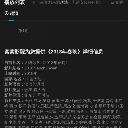
播放列表
当前资源来源
超清
- 无需安装任何插件
倒序
超清
第1期
窝窝影院为您提供《2018年春晚》详细信息
当前片名：
大陆综艺《2018年春晚》
影片别名：
2018nianchunwan
上映时间：
2018年
国家/地区：
中国大陆
影片语言：
汉语普通话
影片类型：
歌舞,真人秀
影片导演：
杨东升,邢时苗
影片主演：
王姬,成龙,吴京,黄渤,王源,佟丽娅,杨紫,王俊凯,贾玲,李易
峰,贾冰,杨洋,许君聪,郑恺,萧敬腾,周杰伦,秦海璐,沙溢,易烊千玺,张国
立,陈晓,张艺兴,钟汉良,张碧晨,王凯,蔡明,潘长江,白凯南,沙俊伯,胡
可,景甜,李琦,王菲,任鲁豫,朱迅,李思思,尼格买提·热合曼,康辉,孙涛,
杨少华,李谷一,郭金杰,张也,贾旭明,汤非,金婷婷,张英席,张立,张小斐,
黄晓明,张晨光,江疏影,那英,谭维维,林永健,张傲月,李诚儒,王丽云,阎