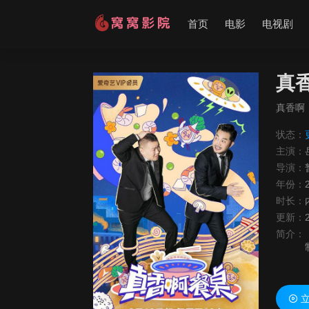
首页
电影
电视剧
真
真香啊
状态：
主演：
导演：
年份：
时长：
更新：
简介：
立