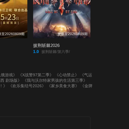
至20260809期
更新至20260809期
披荆斩棘2026
1.0
披荆斩棘/第六季/
饥饿游戏》
《X战警97第二季》
《心动禁止》
《气运
西 剧场版》
《我与沃尔特家男孩的生活第三季》
！》
《欢乐集结号2026》
《家乡美食大赛》
《金牌