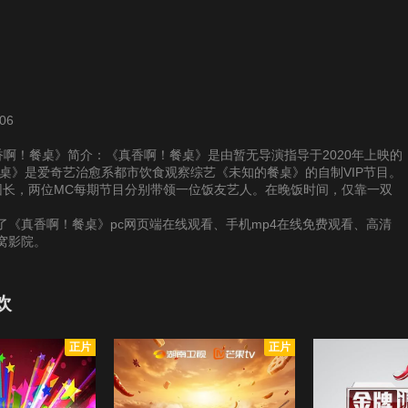
06
供《真香啊！餐桌》简介：《真香啊！餐桌》是由暂无导演指导于2020年上映的
桌》是爱奇艺治愈系都市饮食观察综艺《未知的餐桌》的自制VIP节目。
团长，两位MC每期节目分别带领一位饭友艺人。在晚饭时间，仅靠一双
《真香啊！餐桌》pc网页端在线观看、手机mp4在线免费观看、高清
窝影院。
欢
正片
正片