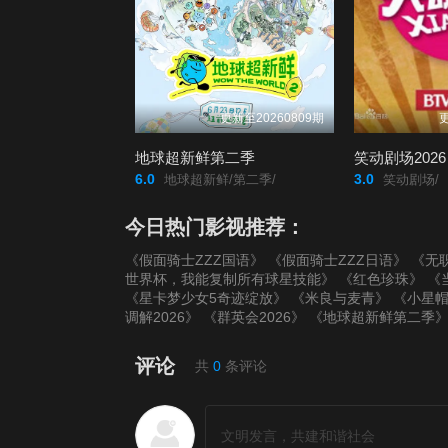
更新至20260809期
更
地球超新鲜第二季
笑动剧场2026
6.0
3.0
地球超新鲜/第二季/
笑动剧场/
今日热门影视推荐：
《假面骑士ZZZ国语》
《假面骑士ZZZ日语》
《无
世界杯，我能复制所有球星技能》
《红色珍珠》
《
《星卡梦少女5奇迹绽放》
《米良与麦青》
《小星
调解2026》
《群英会2026》
《地球超新鲜第二季
评论
共
0
条评论