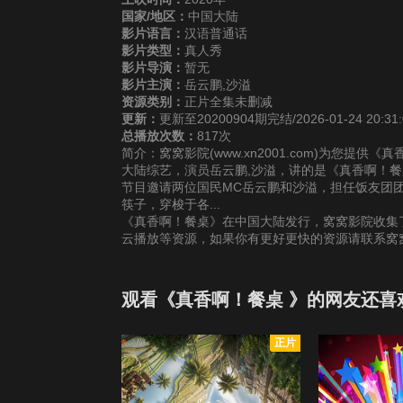
国家/地区：
中国大陆
影片语言：
汉语普通话
影片类型：
真人秀
影片导演：
暂无
影片主演：
岳云鹏,沙溢
资源类别：
正片全集未删减
更新：
更新至20200904期完结/2026-01-24 20:31:
总播放次数：
817次
简介：窝窝影院(www.xn2001.com)为您提
大陆综艺，演员岳云鹏,沙溢，讲的是《真香啊！餐
节目邀请两位国民MC岳云鹏和沙溢，担任饭友团
筷子，穿梭于各...
《真香啊！餐桌》在中国大陆发行，窝窝影院收集了
云播放等资源，如果你有更好更快的资源请联系窝
观看《真香啊！餐桌 》的网友还喜
正片