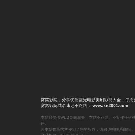
4
地球之极·侣行第十季
5
奇葩说第二季
6
密室大逃脱第四季
7
中国新歌声第一季
8
闪亮的日子第二季
9
德云社丙申年开箱庆典 2016
10
国货潮起来第二季
窝窝影院，分享优质蓝光电影美剧影视大全，每周更
窝窝影院
域名速记不迷路：
www.xn2001.com
本站只提供WEB页面服务，本站不存储、不制作任何
任。
若本站收录内容侵犯了您的权益，请附说明联系邮箱，