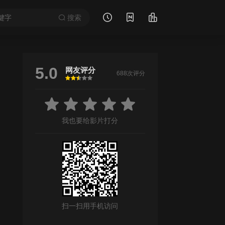
搜索
5.0
网友评分
688次评分
很差
较差
还行
推荐
力荐
我也要给影片打分
扫一扫用手机访问