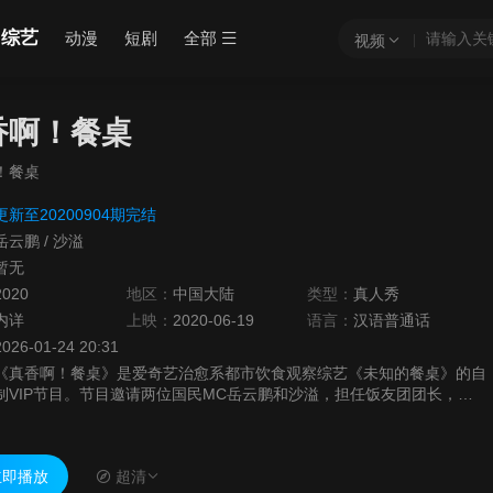
综艺
动漫
短剧
全部
视频
香啊！餐桌
！餐桌
更新至20200904期完结
岳云鹏
/
沙溢
暂无
2020
地区：
中国大陆
类型：
真人秀
内详
上映：
2020-06-19
语言：
汉语普通话
2026-01-24 20:31
《真香啊！餐桌》是爱奇艺治愈系都市饮食观察综艺《未知的餐桌》的自
制VIP节目。节目邀请两位国民MC岳云鹏和沙溢，担任饭友团团长，两
位MC每期节目分别带领一位饭友艺人。在晚饭时间，仅靠一双筷子，穿
梭于各...
即播放
超清