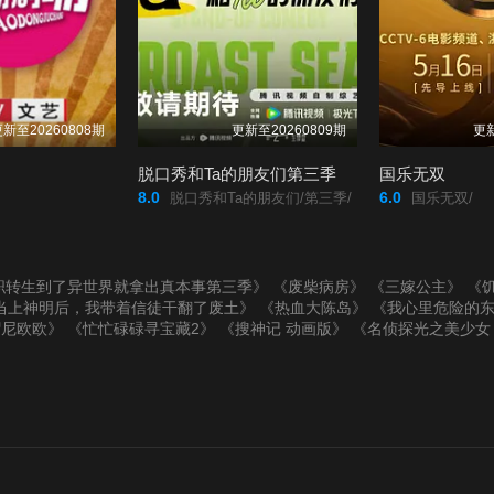
新至20260808期
更新至20260809期
更新
脱口秀和Ta的朋友们第三季
国乐无双
8.0
6.0
脱口秀和Ta的朋友们/第三季/
国乐无双/
职转生到了异世界就拿出真本事第三季》
《废柴病房》
《三嫁公主》
《
当上神明后，我带着信徒干翻了废土》
《热血大陈岛》
《我心里危险的东
帽尼欧欧》
《忙忙碌碌寻宝藏2》
《搜神记 动画版》
《名侦探光之美少女
》