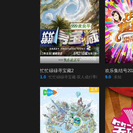
更新至20260809期
更
忙忙碌碌寻宝藏2
欢乐集结号20
1.0
9.0
忙忙碌碌寻宝藏·双人成行季/
未知
正片