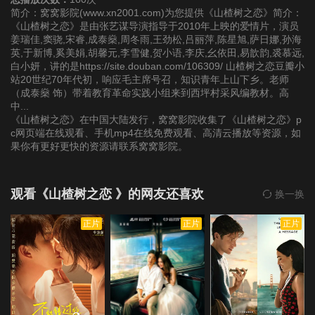
简介：窝窝影院(www.xn2001.com)为您提供《山楂树之恋》简介：
《山楂树之恋》是由张艺谋导演指导于2010年上映的爱情片，演员
姜瑞佳,窦骁,宋睿,成泰燊,周冬雨,王劲松,吕丽萍,陈星旭,萨日娜,孙海
英,于新博,奚美娟,胡馨元,李雪健,贺小语,李庆,幺依田,易歆韵,裘慕远,
白小妍，讲的是https://site.douban.com/106309/ 山楂树之恋豆瓣小
站20世纪70年代初，响应毛主席号召，知识青年上山下乡。老师
（成泰燊 饰）带着教育革命实践小组来到西坪村采风编教材。高
中...
《山楂树之恋》在中国大陆发行，窝窝影院收集了《山楂树之恋》p
c网页端在线观看、手机mp4在线免费观看、高清云播放等资源，如
果你有更好更快的资源请联系窝窝影院。
观看《山楂树之恋 》的网友还喜欢
换一换
正片
正片
正片