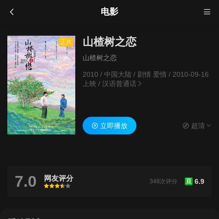
电影
山楂树之恋
正片
山楂树之恋
2010
/
中国大陆
/
剧情 爱情
/
2010-09-16
上映
/
汉语普通话
立即播放
超清
7.0
网友评分
6.9
348次评分
豆
很差
较差
还行
推荐
力荐