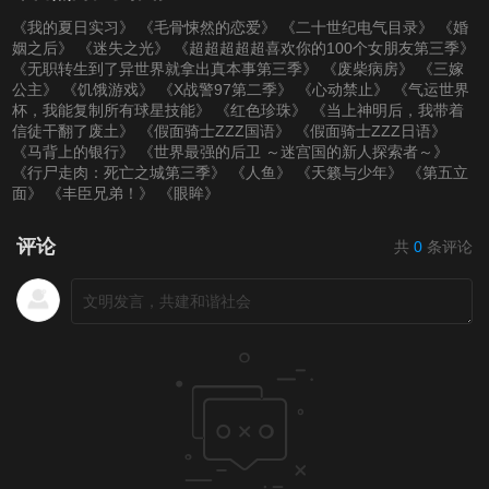
《我的夏日实习》
《毛骨悚然的恋爱》
《二十世纪电气目录》
《婚
姻之后》
《迷失之光》
《超超超超超喜欢你的100个女朋友第三季》
《无职转生到了异世界就拿出真本事第三季》
《废柴病房》
《三嫁
公主》
《饥饿游戏》
《X战警97第二季》
《心动禁止》
《气运世界
杯，我能复制所有球星技能》
《红色珍珠》
《当上神明后，我带着
信徒干翻了废土》
《假面骑士ZZZ国语》
《假面骑士ZZZ日语》
《马背上的银行》
《世界最强的后卫 ～迷宫国的新人探索者～》
《行尸走肉：死亡之城第三季》
《人鱼》
《天籁与少年》
《第五立
面》
《丰臣兄弟！》
《眼眸》
评论
共
0
条评论