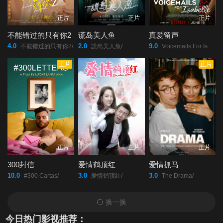
正片
正片
正片
不能错过的只有你2
谎岛美人鱼
真爱留声
4.0
2.0
9.0
不能错过的只有你2/
謊島美人魚/
Voicemails For Isabelle/
正片
正片
正片
正片
正片
300封信
爱情鹤顶红
爱情抓马
10.0
3.0
3.0
#300 Cartas/
爱情鹤顶红/
The Drama/
换一换
今日热门影视推荐：