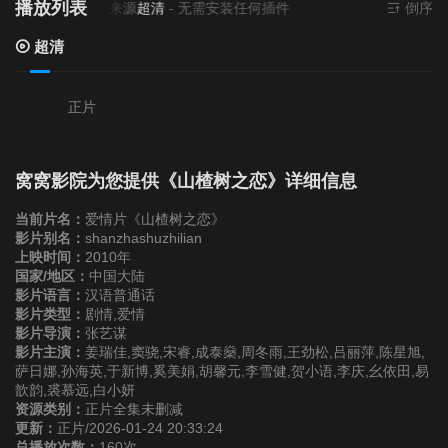
播放列表
当前资源来源
超清
- 无需安装任何插件
倒序
超清
正片
窝窝影院为您提供《山楂树之恋》详细信息
当前片名：
爱情片《山楂树之恋》
影片别名：
shanzhashuzhilian
上映时间：
2010年
国家/地区：
中国大陆
影片语言：
汉语普通话
影片类型：
剧情,爱情
影片导演：
张艺谋
影片主演：
姜瑞佳,窦骁,宋睿,成泰燊,周冬雨,王劲松,吕丽萍,陈星旭,
萨日娜,孙海英,于新博,奚美娟,胡馨元,李雪健,贺小语,李庆,幺依田,易
歆韵,裘慕远,白小妍
资源类别：
正片全集未删减
更新：
正片/2026-01-24 20:33:24
总播放次数：
160次