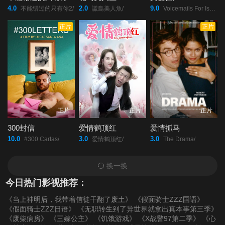
4.0
2.0
9.0
不能错过的只有你2/
謊島美人魚/
Voicemails For Isabelle/
正片
正片
正片
正片
正片
300封信
爱情鹤顶红
爱情抓马
10.0
3.0
3.0
#300 Cartas/
爱情鹤顶红/
The Drama/
换一换
今日热门影视推荐：
《当上神明后，我带着信徒干翻了废土》
《假面骑士ZZZ国语》
《假面骑士ZZZ日语》
《无职转生到了异世界就拿出真本事第三季》
《废柴病房》
《三嫁公主》
《饥饿游戏》
《X战警97第二季》
《心