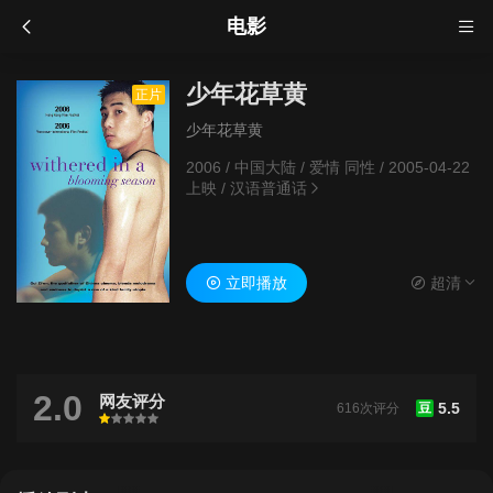
电影
少年花草黄
正片
少年花草黄
2006
/
中国大陆
/
爱情 同性
/
2005-04-22
上映
/
汉语普通话
立即播放
超清
2.0
网友评分
5.5
616次评分
豆
很差
较差
还行
推荐
力荐