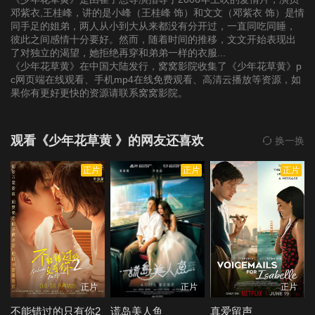
邓紫衣,王桂峰，讲的是小峰（王桂峰 饰）和文文（邓紫衣 饰）是情
同手足的姐弟，两人从小到大从来都没有分开过，一直同吃同睡，
彼此之间感情十分要好。然而，随着时间的推移，文文开始表现出
了对独立的渴望，她拒绝再穿和弟弟一样的衣服...
《少年花草黄》在中国大陆发行，窝窝影院收集了《少年花草黄》p
c网页端在线观看、手机mp4在线免费观看、高清云播放等资源，如
果你有更好更快的资源请联系窝窝影院。
观看《少年花草黄 》的网友还喜欢
换一换
正片
正片
正片
正片
正片
正片
不能错过的只有你2
谎岛美人鱼
真爱留声