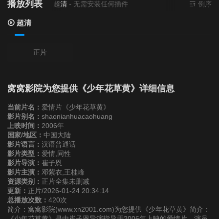
播放列表
当前资源来源
超清
- 无需安装任何插件
倒序
超清
正片
窝窝影院为您提供《少年花草黄》详细信息
当前片名：
爱情片《少年花草黄》
影片别名：
shaonianhuacaohuang
上映时间：
2006年
国家/地区：
中国大陆
影片语言：
汉语普通话
影片类型：
爱情,同性
影片导演：
崔子恩
影片主演：
邓紫衣,王桂峰
资源类别：
正片全集未删减
更新：
正片/2026-01-24 20:34:14
总播放次数：
420次
简介：窝窝影院(www.xn2001.com)为您提供《少年花草黄》简介：
《少年花草黄》是由崔子恩导演指导于2006年上映的爱情片，演员