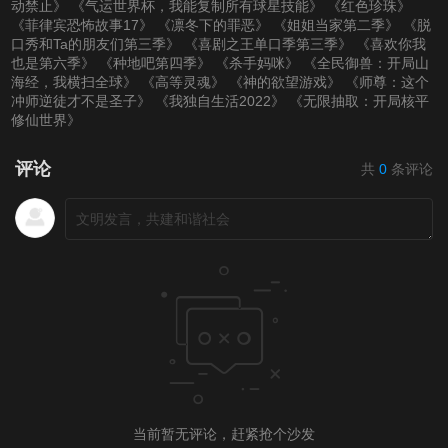
动禁止》
《气运世界杯，我能复制所有球星技能》
《红色珍珠》
《菲律宾恐怖故事17》
《凛冬下的罪恶》
《姐姐当家第二季》
《脱
口秀和Ta的朋友们第三季》
《喜剧之王单口季第三季》
《喜欢你我
也是第六季》
《种地吧第四季》
《杀手妈咪》
《全民御兽：开局山
海经，我横扫全球》
《高等灵魂》
《神的欲望游戏》
《师尊：这个
冲师逆徒才不是圣子》
《我独自生活2022》
《无限抽取：开局核平
修仙世界》
评论
共
0
条评论
当前暂无评论，赶紧抢个沙发